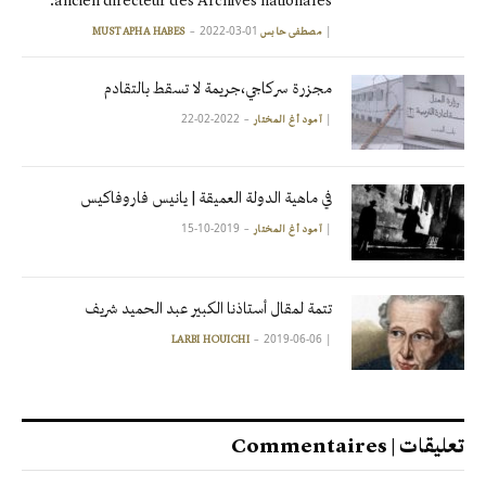
ancien directeur des Archives nationales.
2022-03-01
|
مصطفى حابس MUSTAPHA HABES
مجزرة سركاجي،جريمة لا تسقط بالتقادم
2022-02-22
|
آمود أغ المختار
في ماهية الدولة العميقة | يانيس فاروفاكيس
2019-10-15
|
آمود أغ المختار
تتمة لمقال أستاذنا الكبير عبد الحميد شريف
2019-06-06
|
LARBI HOUICHI
تعليقات | Commentaires