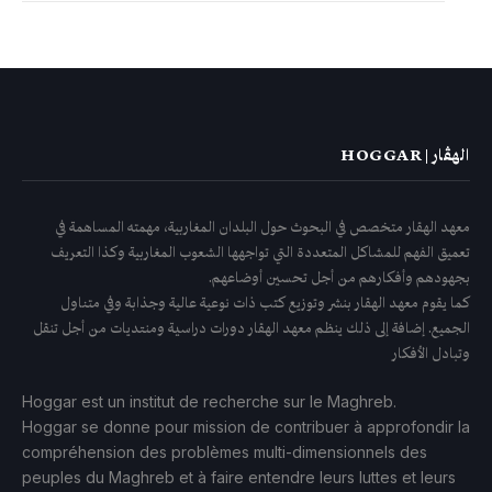
الهڤار | HOGGAR
معهد الهقار متخصص في البحوث حول البلدان المغاربية، مهمته المساهمة في
تعميق الفهم للمشاكل المتعددة التي تواجهها الشعوب المغاربية وكذا التعريف
بجهودهم وأفكارهم من أجل تحسين أوضاعهم.
كما يقوم معهد الهقار بنشر وتوزيع كتب ذات نوعية عالية وجذابة وفي متناول
الجميع. إضافة إلى ذلك ينظم معهد الهقار دورات دراسية ومنتديات من أجل تنقل
وتبادل الأفكار
Hoggar est un institut de recherche sur le Maghreb.
Hoggar se donne pour mission de contribuer à approfondir la
compréhension des problèmes multi-dimensionnels des
peuples du Maghreb et à faire entendre leurs luttes et leurs