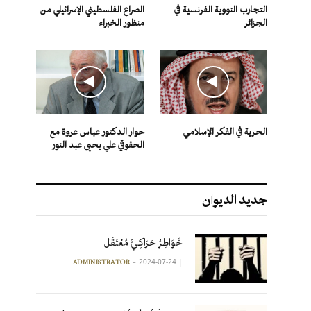
التجارب النووية الفرنسية في
الصراع الفلسطيني الإسرائيلي من
الجزائر
منظور الخبراء
الحرية في الفكر الإسلامي
حوار الدكتور عباس عروة مع
الحقوقي علي يحيى عبد النور
جديد الديوان
خَوَاطِرُ حَرَاكِـيٍّ مُعْتَقَل
2024-07-24
|
ADMINISTRATOR