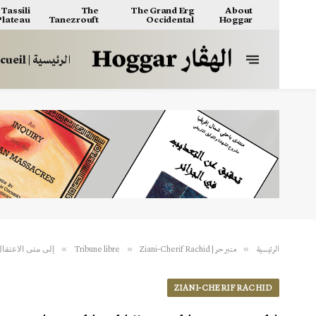
Tassili
The
The Grand Erg
About
 Plateau
Tanezrouft
Occidental
Hoggar
الرئيسية | Accueil
إلى متى الاعتقا
»
»
»
الرئيسية
منبر حر | Tribune libre
Ziani-Cherif Rachid
ZIANI-CHERIF RACHID