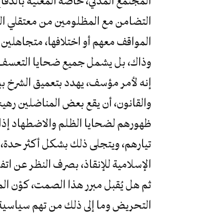
المجتمع المدني، خاصة المعنية بالدفا
التضامن مع المظلومين من معتقلي ال
المواقف معهم أو اختلافها، متجاهلين أ
وذاك، بل يشمل جميع ضحايا التعسف 
إنه لأمر مؤسف، يهدد بتعميق الشرخ بي
والقانون، أن يقع بعض المناضلين رهين
ظهورهم لضحايا الظلم والاضطهاد إذا ك
تيارهم، ويتجلى ذلك بشكل أكثر حدة،
الإسلامية للإنقاذ، بصرف النظر عن اتفا
ثم هل يُقبل مبرر هذا الصمت، كوْن ال
التحريض وما إلى ذلك من تهم سياسي