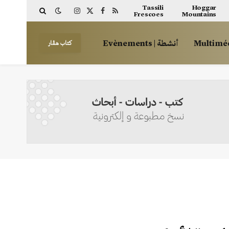
Tassili
Hoggar
Frescoes
Mountains
Instagram
Facebook
X
RSS
(Twitter)
أنشطة | Evènements
كتاب هڤار