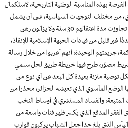
الفرصة بهذه المناسبة الوطنية التاريخية، لاستكمال
رأي، من مختلف التوجهات السياسية، على أن يشمل
ذلك عشرات معتقلي التسعينات الذين تجاوزت مدة اعتقالهم 30 سنة ولا يزالون رهن
ا غير قليل من قيادات الجبهة الإسلامية للإنقاذ،
1 شهرا دون محاكمة، جريمتهم الوحيدة، أنهم أعربوا من خلال رسالة
شريط مصوّر، طرح فيها خريطة طريق لحل سلمي
ل توصية متزنة بعيدة كل البعد عن أي نوع من
 الوضع المأسوي الذي تعيشه الجزائر، محذرا من
 المتبعة، والفساد المستشري في أوساط النخب
 الفقر المدقع الذي يكسر ظهر فئات واسعة من
يأس الذي بلغ حدا جعل الشباب يركبون قوارب