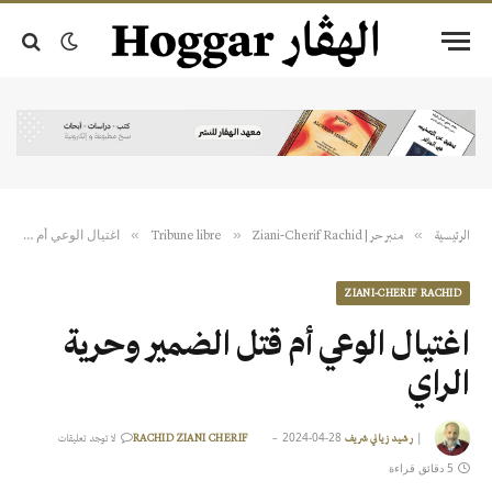
اغتيال الوعي أم قتل الضمير وحرية الراي
»
»
»
الرئيسية
منبر حر | Tribune libre
Ziani-Cherif Rachid
ZIANI-CHERIF RACHID
اغتيال الوعي أم قتل الضمير وحرية
الراي
2024-04-28
|
رشيد زياني شريف RACHID ZIANI CHERIF
لا توجد تعليقات
5 دقائق قراءة