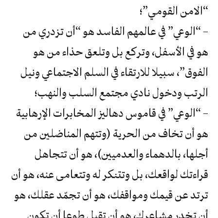
“الامن القومي”؛
– “الوعي” في عالمهم الفاسد هو “أن تزدري من
هو في الأسفل، وتركع بل وتلعق حذاء من هو
الفوق”، سبيلا للارتقاء في السلم الاجتماعي ونيل
الرتب ودخول نادي مجتمع السلب والنهب؛
– “الوعي” في قاموس دهاليز المخابرات الإرهابية
هو أن تخاف من الحرية (وتتهم المناضلين من
أجلها، بالدهماء والعدميين)، هو أن تتجاهل
قراءتك لواقعك، بل وتتنكر له وتتعامى عنه، هو أن
ترتد عن قيمك ومواقفك، هو أن تجمّد عقلك، هو
أن تخدر مشاعرك، هو أن تقبل طوعا أن تكون