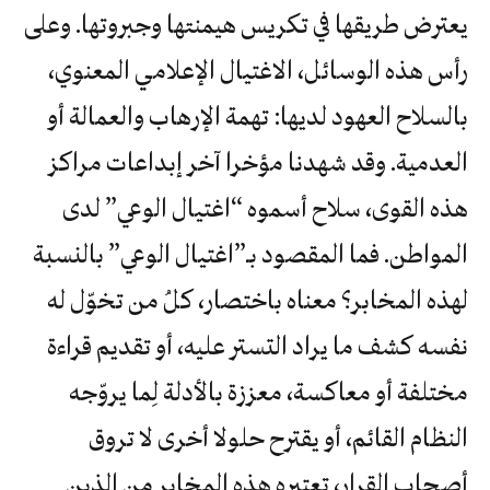
يعترض طريقها في تكريس هيمنتها وجبروتها. وعلى
رأس هذه الوسائل، الاغتيال الإعلامي المعنوي،
بالسلاح العهود لديها: تهمة الإرهاب والعمالة أو
العدمية. وقد شهدنا مؤخرا آخر إبداعات مراكز
هذه القوى، سلاح أسموه “اغتيال الوعي” لدى
المواطن. فما المقصود بـ”اغتيال الوعي” بالنسبة
لهذه المخابر؟ معناه باختصار، كلُ من تخوّل له
نفسه كشف ما يراد التستر عليه، أو تقديم قراءة
مختلفة أو معاكسة، معززة بالأدلة لِما يروّجه
النظام القائم، أو يقترح حلولا أخرى لا تروق
أصحاب القرار، تعتبره هذه المخابر من الذين