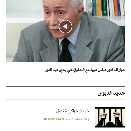
حوار الدكتور عباس عروة مع الحقوقي علي يحيى عبد النور
جديد الديوان
خَوَاطِرُ حَرَاكِـيٍّ مُعْتَقَل
2024-07-24
|
ADMINISTRATOR