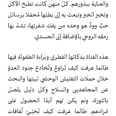
والعناية ببذورهم. كلّ منهن كانت تطبخ الأكل
وتخبز الخبز وتبعث به إلى بطلها مُحمّلا برسائل
حبٍّ وودٍّ هو وحده من يفك شفرتها، تشدّ بها
رمقه الروحي بالإضافة إلى الجسدي.
هذه الفتاة بذكائها الفطري وبراءة الطفولة فيها
طالما عرفت كيف تُراوغ وتُخادع جنود العدوّ
خلال حملات التفتيش الوحشي لبيتها والبحث
عن المجاهدين والسلاح وكل دليل يتّصل
بالثورة، ولم يكن لهم أبدًا الحصول على
مُرادهم. طالما عرفت كيف تُخبّـئ لُفافات