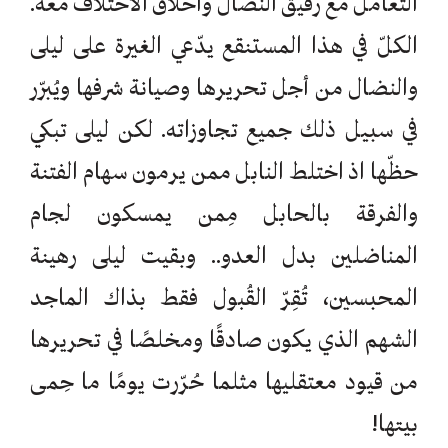
التعامل مع رفيق النضال وأخلاق الاختلاف معه.
الكلّ في هذا المستنقع يدّعي الغيرة على ليلى
والنضال من أجل تحريرها وصيانة شرفها ويُبرّر
في سبيل ذلك جميع تجاوزاته. لكن ليلى تبكي
حظّها اذ اختلط النابل ممن يرمون سهام الفتنة
والفرقة بالحابل مِمن يمسكون لجام
المناضلين بدل العدو.. وبقيت ليلى رهينة
المحبسين، تُقِرّ القُبول فقط بذاك الماجد
الشهم الذي يكون صادقًا ومخلصًا في تحريرها
من قيود معتقليها مثلما حُرّرت يومًا ما حِمى
بيتها!