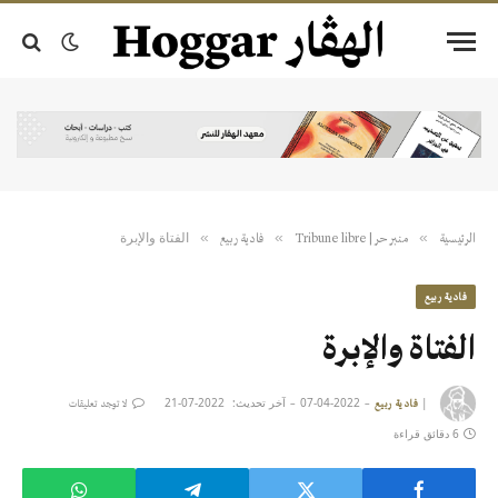
الفتاة والإبرة
»
»
»
الرئيسية
منبر حر | Tribune libre
فادية ربيع
فادية ربيع
الفتاة والإبرة
|
2022-04-07
آخر تحديث:
2022-07-21
فادية ربيع
لا توجد تعليقات
6 دقائق قراءة