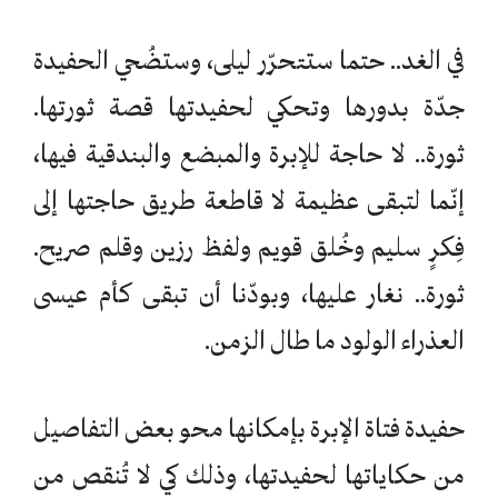
في الغد.. حتما ستتحرّر ليلى، وستضُحي الحفيدة
جدّة بدورها وتحكي لحفيدتها قصة ثورتها.
ثورة.. لا حاجة للإبرة والمبضع والبندقية فيها،
إنّما لتبقى عظيمة لا قاطعة طريق حاجتها إلى
فِكرٍ سليم وخُلق قويم ولفظ رزين وقلم صريح.
ثورة.. نغار عليها، وبودّنا أن تبقى كأم عيسى
العذراء الولود ما طال الزمن.
حفيدة فتاة الإبرة بإمكانها محو بعض التفاصيل
من حكاياتها لحفيدتها، وذلك كي لا تُنقص من