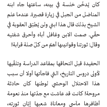
كان يُدخّن خلسة في بيته، ساعتها جاء ابنه
المناضل من الجبل في زيارة قصيرة. عندما علم
الشيخ بذلك قال هذا ابني ولن يُطبّق العقوبة في
حقّي. صمت الابن وغافل أباه وأحرق شفتيه
وقال: ثورتنا وقوانينها أهمّ من كلّ صلة قرابة!
الحفيدة قبل التحاقها بمقاعد الدراسة وتلقّيها
لأولى دروس التاريخ، التي فاجأتها أولا أن سبب
هذا الاحتلال الوحشي لوطنها كان حادثة
مروحة! كانت قد عاشت مع جدّتها منذ نعومة
أظافرها مآسي ومعاناة شعبها إبّان ثورته،