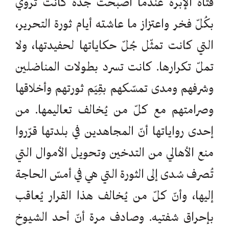
فتاة الإبرة عندما أصبحت جدّة كانت تروي
بكُلّ فخر واعتزاز ما عاشته أيام ثورة التحرير،
التي كانت تمثّل جُلّ حكاياتها لحفيدتها، ولا
تملّ تكرارها. كانت تسرد بطولات المناضلين
وشرفهم ومدى تمسّكهم بقِيَم ثورتهم وأخلاقها
وصرامتهم مع كلّ من يُخالف تعاليمها. من
إحدى رواياتها أنّ المجاهدين في بلدتها قرّروا
منع الأهالي من التدخين وتحويل الأموال التي
تُصرف سُدى إلى الثورة التي هي في أمسّ الحاجة
إليها، وأنّ كلّ من يُخالف هذا القرار يُعاقب
بإحراق شفتيه. وصادف مرة أنّ أحد الشيوخ