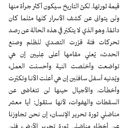
قيمة ثورتها. لكنّ التاريخ سيكون أكثر جرأة منها
ولن يتوانى عن كشف الأسرار كلها مثلما كان
دائمًا. وهو الذي لا يتكبّر في هذه الحالة عن رصد
تحركات فئة قرّرت التصدي للظلم وصنع
الحدث، يُعلي مقامها أعلى عِليين إن هي
تواضعت وأخلصت النية وأحسنت العمل،
ويُدنيه أسفل سافلين إن هي أعلت الأنـا وتكبّرت
وأخطأت. والأجيال حينها لن تتغاضى عن
السقطات والهفوات، لأنها ستقول: أيا معشر
مناضلي ثورة تحرير الإنسان، إن نحن تجاوزنا
عن أخطاء مناضلي ثورة تحرير الأرض، فلن