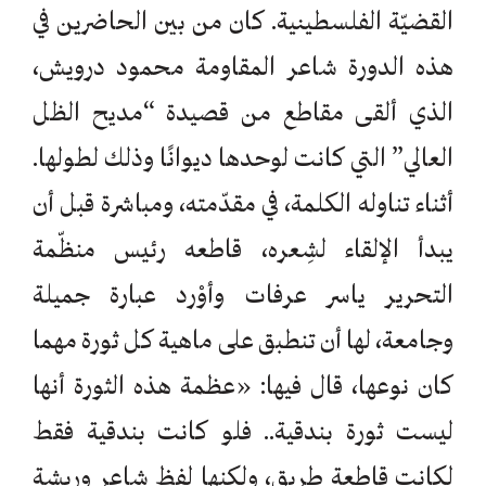
القضيّة الفلسطينية. كان من بين الحاضرين في
هذه الدورة شاعر المقاومة محمود درويش،
الذي ألقى مقاطع من قصيدة “مديح الظل
العالي” التي كانت لوحدها ديوانًا وذلك لطولها.
أثناء تناوله الكلمة، في مقدّمته، ومباشرة قبل أن
يبدأ الإلقاء لشِعره، قاطعه رئيس منظّمة
التحرير ياسر عرفات وأوْرد عبارة جميلة
وجامعة، لها أن تنطبق على ماهية كل ثورة مهما
كان نوعها، قال فيها: «عظمة هذه الثورة أنها
ليست ثورة بندقية.. فلو كانت بندقية فقط
لكانت قاطعة طريق، ولكنها لفظ شاعر وريشة