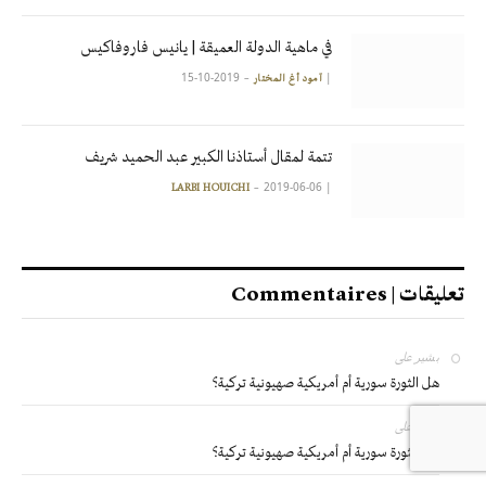
في ماهية الدولة العميقة | يانيس فاروفاكيس
2019-10-15
|
آمود أغ المختار
تتمة لمقال أستاذنا الكبير عبد الحميد شريف
2019-06-06
|
LARBI HOUICHI
تعليقات | Commentaires
بشير
على
هل الثورة سورية أم أمريكية صهيونية تركية؟
بشير
على
هل الثورة سورية أم أمريكية صهيونية تركية؟