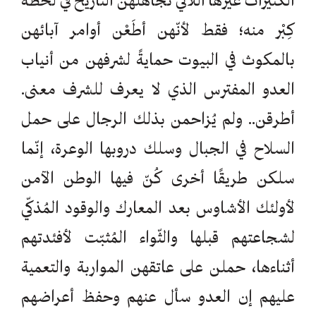
الكثيرات غيرها اللّائي تجاهلهن التاريخ في لحظة
كِبْر منه؛ فقط لأنّهن أطَعْن أوامر آبائهن
بالمكوث في البيوت حمايةً لشرفهن من أنياب
العدو المفترس الذي لا يعرف للشرف معنى.
أطرقن.. ولم يُزاحمن بذلك الرجال على حمل
السلاح في الجبال وسلك دروبها الوعرة، إنّما
سلكن طريقًا أخرى كُنّ فيها الوطن الآمن
لأولئك الأشاوس بعد المعارك والوقود المُذكّي
لشجاعتهم قبلها والثّواء المُثبّت لأفئدتهم
أثناءها، حملن على عاتقهن المواربة والتعمية
عليهم إن العدو سأل عنهم وحفظ أعراضهم