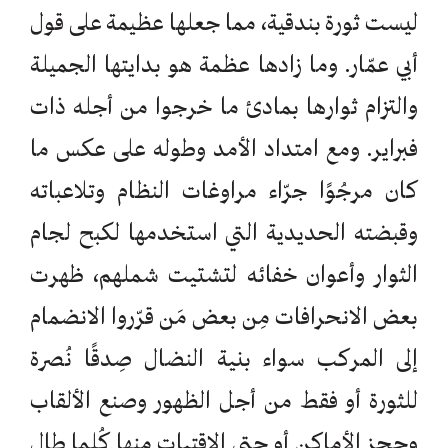
ليست ثورة بندقية، مما جعلها عظيمة على قول
أبي عمّار. وما زادها عظمة هو بدايتها الجميلة
والتزام ثوارها بمادئ ما خرجوا من أجله ذات
فبراير. ومع امتداد الأمد وطوله على عكس ما
كان مرجُوًا جرّاء مراوغات النظام وتلاعباته
وقبضته الحديدية التي استخدمها لكبح لجام
الثوار وأعوان خفائه لتشتيت شملهم، ظهرت
بعض الانحرافات مِن بعض مَن قرّروا الانضمام
إلى المركب سواء بنية النضال صِدقًا نُصرة
للثورة أو فقط من أجل الظهور وصنع الألقاب
وحجز الأماكن أو حتى الاقتيات منها كُلما طال