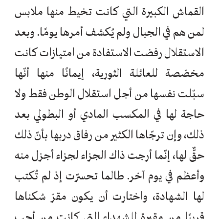
القماش الكبيرة التي كانت تخيط منها ملابس
لمن هم في الجبال ولم يُكشف أمرها يومًا. وبعد
الاستقلال رفضت الاستفادة من امتيازات كانت
مخصّصة للعائلة الثورية، إيمانًا منها أنّها
سبّلت نفسها من أجل استقلال الوطن فقط ولا
حاجة لها في المكسب المادي أو البطولي بعد
ذلك، وإن ترجّاها الكثير من رفاق دربها بأنّ ذلك
حقٌّ لها، إنّما أرجت ذاك الجزاء لجزاء أجزل منه
وأعظم في يوم آخر. طالما تحسرّت إذ لم تُكتب
لها الشهادة، واختارت أن يكون مقرّ سُكناها
قريبًا من مقبرة للشهداء التي كانت من أحب