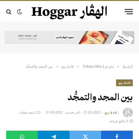
بين المجد والتمجُّد
»
»
»
الرئيسية
منبر حر | Tribune libre
فادية ربيع
فادية ربيع
بين المجد والتمجُّد
|
2022-02-21
آخر تحديث:
2022-03-01
فادية ربيع
لا توجد تعليقات
5 دقائق قراءة