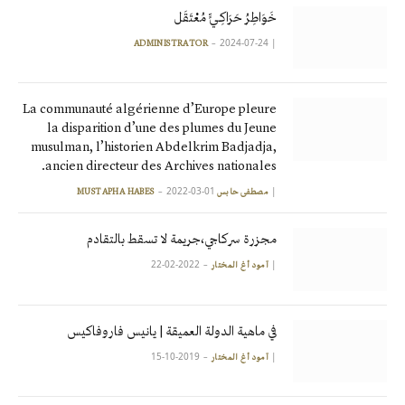
خَوَاطِرُ حَرَاكِـيٍّ مُعْتَقَل
2024-07-24
|
ADMINISTRATOR
La communauté algérienne d’Europe pleure
la disparition d’une des plumes du Jeune
musulman, l’historien Abdelkrim Badjadja,
ancien directeur des Archives nationales.
2022-03-01
|
مصطفى حابس MUSTAPHA HABES
مجزرة سركاجي،جريمة لا تسقط بالتقادم
2022-02-22
|
آمود أغ المختار
في ماهية الدولة العميقة | يانيس فاروفاكيس
2019-10-15
|
آمود أغ المختار