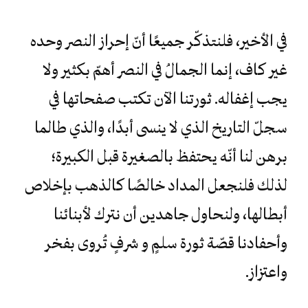
في الأخير، فلنتذكّر جميعًا أنّ إحراز النصر وحده
غير كاف، إنما الجمالُ في النصر أهمّ بكثير ولا
يجب إغفاله. ثورتنا الآن تكتب صفحاتها في
سجلّ التاريخ الذي لا ينسى أبدًا، والذي طالما
برهن لنا أنّه يحتفظ بالصغيرة قبل الكبيرة؛
لذلك فلنجعل المداد خالصًا كالذهب بإخلاص
أبطالها، ولنحاول جاهدين أن نترك لأبنائنا
وأحفادنا قصّة ثورة سلمٍ و شرفٍ تُروى بفخر
واعتزاز.