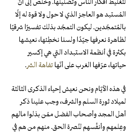
لتغليط أفكار الناس وتضليلها. وخلُص إلى أنّ
المُستبد هو العاجز الذي لا حول ولا قوة له إلّا
بالمُتمجّدين. ليكون التمجّد بذلك تفسيرًا شرقيًا
لظاهرة نعرفها جيّدًا ولسنا نخطِئها، نعيشها
بكثرة في أنظمة الاستبداد التي هي إكسير
حياتها، عرّفها الغرب على أنّها
تفاهة الشر
.
في هذه الأيّام ونحن نعيش إحياء الذكرى الثالثة
لميلاد ثورة السلم والشرف، وجب علينا ذكر
أهل المجد وأصحاب الفضل ممّن بذلوا مالهم
وعِلمهم وأنفُسهم لنُصرة الحق. منهم من هم في