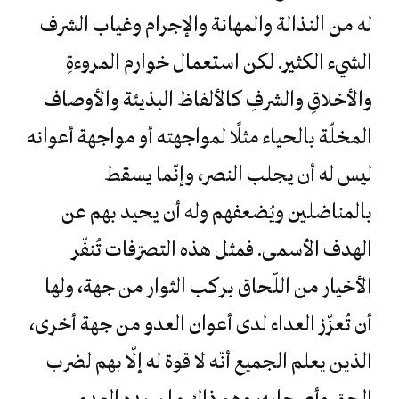
له من النذالة والمهانة والإجرام وغياب الشرف
الشيء الكثير. لكن استعمال خوارم المروءةِ
والأخلاقِ والشرفِ كالألفاظ البذيئة والأوصاف
المخلّة بالحياء مثلًا لمواجهته أو مواجهة أعوانه
ليس له أن يجلب النصر، وإنّما يسقط
بالمناضلين ويُضعفهم وله أن يحيد بهم عن
الهدف الأسمى. فمثل هذه التصرّفات تُنفّر
الأخيار من اللّحاق بركب الثوار من جهة، ولها
أن تُعزّز العداء لدى أعوان العدو من جهة أخرى،
الذين يعلم الجميع أنّه لا قوة له إلّا بهم لضرب
الحق وأصحابه، وهو ذاك ما يريده العدو