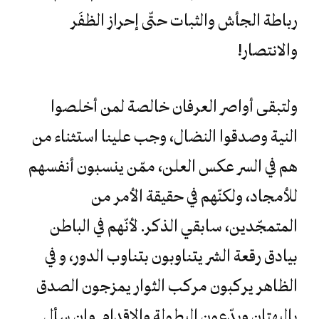
رباطة الجأش والثبات حتّى إحراز الظفَر
والانتصار!
ولتبقى أواصر العرفان خالصة لمن أخلصوا
النية وصدقوا النضال، وجب علينا استثناء من
هم في السر عكس العلن، ممّن ينسبون أنفسهم
للأمجاد، ولكنّهم في حقيقة الأمر من
المتمجّدين، سابقي الذكر. لأنّهم في الباطن
بيادق رقعة الشر يتناوبون بتناوب الدور، و في
الظاهر يركبون مركب الثوار يمزجون الصدق
بالبهتان ويدّعون البطولة والإقدام. وإن سأل