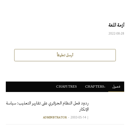
أزمة اللغة
2022-08-28
أرسل تعليقاً
فصول
ْCHAPTERS
CHAPITRES
ردود فعل النظام الجزائري على تقارير التعذيب: سياسة
الإنكار
2003-05-14
|
ADMINISTRATOR