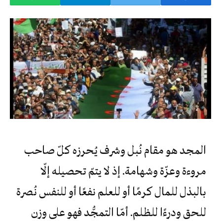
المجد هو مقام نُبل وشرف يُحرزه كلّ صاحب
مروءة وعزّة وشهامة. إذ لا يتمّ تحصيله إلّا
بالبذل للمال كرمًا أو للعلم نفعًا أو للنفس نُصرة
للحق ودرءًا للظلم. أمّا التمجُّد فهو على وزن