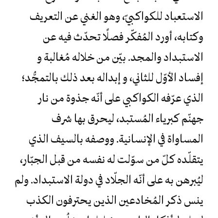
الاستعباد للكواكبيّ، وهو الغني عن التعريف
وكتابه، أورد المُفكّر فصلًا تحدّث فيه عن
الاستبداد والمجد. بيّن من خلاله مُغالبة و
إفساد الأوّل للثاني، و إبداله بعد ذلك بالتمجُّد؛
الذي عرّفه الكواكبي على أنّه جذوة من نار
جهنّم كبرياء المُستبد، ليحرق بها شرف
المساواة في الإنسانية. ووصفه بالسيف الذي
يتقلّده كلّ من سوّلت له نفسه من قبل الجبّار،
ليُبرهن به على أنّه الجلّاد في دولة الاستبداد. ولم
ينس ذكر المُخادعين الذين يحترفون الكذب