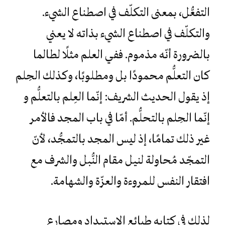
التفعُّل، بمعنى التكلّف في اصطناع الشيء.
والتكلّف في اصطناع الشيء بذاته لا يعني
بالضرورة أنّه مذموم. ففي العلم مثلًا لطالما
كان التعلُّم محمودًا بل ومطلوبًا، وكذلك الحِلم
إذ يقول الحديث الشريف: إنّما العِلم بالتعلُّم و
إنّما الحِلم بالتحلُّم. أمّا في باب المجد فالأمر
غير ذلك تمامًا، إذ ليس المجد بالتمجُّد، لأنّ
التمجّد مُحاولة لنيل مقام النُّبل والشرف مع
افتقار النفس للمروءة والعزّة والشهامة.
لذلك في كتابه طبائع الاستبداد ومصارع