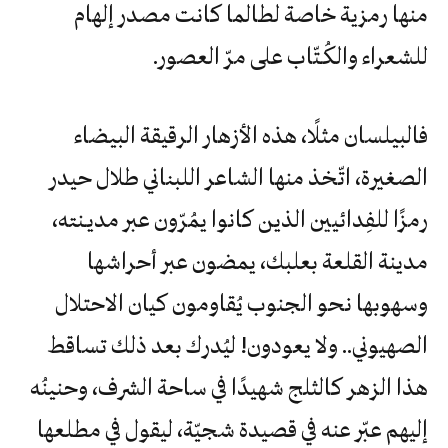
منها رمزية خاصة لطالما كانت مصدر إلهام
للشعراء والكُـتّاب على مرّ العصور.
فالبيلسان مثلًا، هذه الأزهار الرقيقة البيضاء
الصغيرة، اتّخذ منها الشاعر اللبناني طلال حيدر
رمزًا للفِدائيين الذين كانوا يمُرّون عبر مديـنته،
مدينة القلعة بعلبك، يمضون عبر أحراشها
وسهوبها نحو الجنوب يُقاومون كيان الاحتلال
الصهيوني.. ولا يعودون! ليُدرك بعد ذلك تساقط
هذا الزهر كالثلج شهيدًا في ساحة الشرف، وحنينُه
إليهم عبّر عنه في قصيدة شجيّة، ليقول في مطلعها