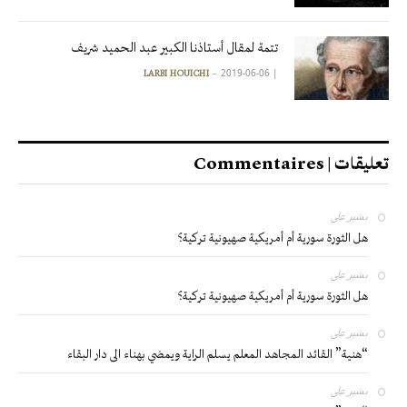
تتمة لمقال أستاذنا الكبير عبد الحميد شريف
2019-06-06
|
LARBI HOUICHI
تعليقات | Commentaires
بشير
على
هل الثورة سورية أم أمريكية صهيونية تركية؟
بشير
على
هل الثورة سورية أم أمريكية صهيونية تركية؟
بشير
على
“هنية” القائد المجاهد المعلم يسلم الراية ويمضي بهناء الى دار البقاء
بشير
على