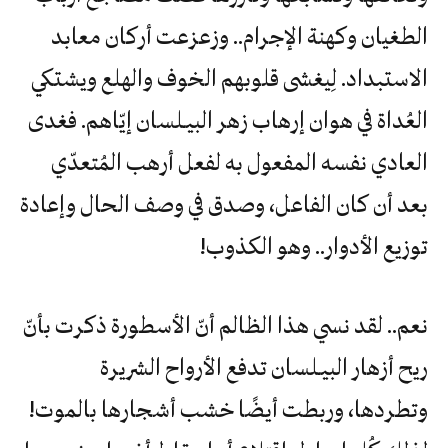
الطغيان وكهنة الإجرام.. وزعزعت أركان معابد
الاستبداد. لِيغشى قلوبهم الخوف والهلع ويشتكي
العُداة في هوان إرهاب زهر البيـلسان إيّاهم. فغدى
العادي نفسه المفعول به لفعل أرهب المُتعدّي
بعد أن كان الفاعل، وصدق في وصف الحال وإعادة
توزيع الأدوار.. وهو الكذوب!
نعم.. لقد نسي هذا الظالم أنّ الأسطورة ذكرت بأنّ
ريح أزهار البيـلسان تدفع الأرواح الشريرة
وتطردها، وربطت أيضًا خشب أشجارها بالموت!