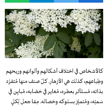
كالأشخاص في اختلاف أشكالهم وألوانهم وريحهم
وطِباعهم، كذلك هي الأزهار. كلّ صنف منها مُتفرّد
بذاته، مُستأثر بعطره، مُغاير في خضابه، مُبايِن في
سَمتِه، ومُتميّز بسلوكه وخصاله. مِمّا جعل لِكلٍ