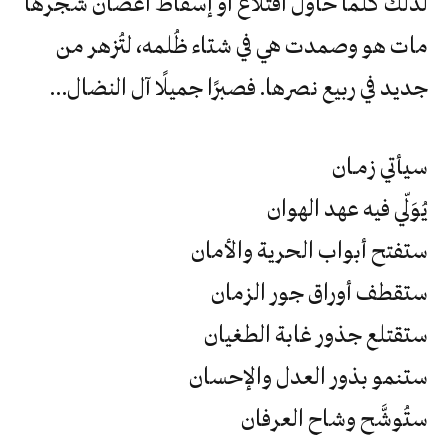
لذلك كُلما حاول اقتلاع أو إسقاط أغصان شجرها
مات هو وصمدت هي في شتاء ظُلمه، لتُزهر من
جديد في ربيع نصرها. فصبرًا جميلًا آل النضال…
سيأتي زمـان
يُوَلّي فيه عهد الهوان
ستفتح أبواب الحرية والأمان
ستقطف أوراق جور الزمان
ستقتلع جذور غابة الطغيان
ستنمو بذور العدل والإحسان
ستُوشَّح وشاح العرفان