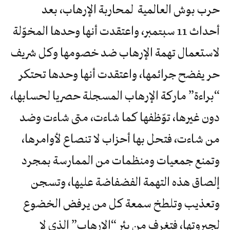
حرب بوش العالمية لمحاربة الإرهاب، بعد
أحداث 11 سبتمبر، واعتقدت أنها وحدها المخوّلة
لاستعمال تهمة الإرهاب ضد خصومها وكل شريف
حر يفضح جرائمها، واعتقدت أنها وحدها تحتكر
“براءة” ماركة الإرهاب المسجلة حصريا لحسابها،
دون غيرها، توّظفها كما شاءت، متى شاءت وضد
من شاءت، فتحل بها أحزاب لا تنصاع لأوامرها،
وتمنع جمعيات ومنظمات من الممارسة بمجرد
إلصاق هذه التهمة الفضفاضة عليها، وتسجن
وتعذيب وتلطخ سمعة كل من يرفض الخضوع
لجبروتها، فتغرف من بئر “الإرهاب” الذي لا