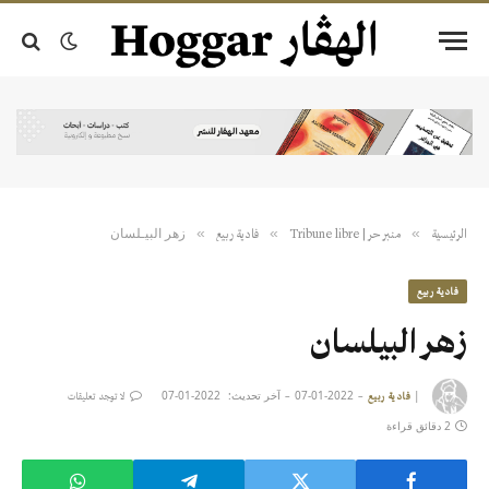
زهر البيـلسان
»
»
»
الرئيسية
منبر حر | Tribune libre
فادية ربيع
فادية ربيع
زهر البيـلسان
|
2022-01-07
آخر تحديث:
2022-01-07
فادية ربيع
لا توجد تعليقات
2 دقائق قراءة