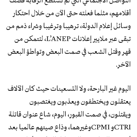
التواصل الاجتماعي التي لم تستطع الرقابة قصف
أقلامهم، مثلما فعلته حتى الآن من خلال احتكار
وسائل إعلام الدولة، ترهيبا وترغيبا وشراء ذمم من
تبقى عبر ملايير إعلانات L’ANEP، لتتمكن من
قهر وقتل الشعب في صمت البعض وتواطؤ البعض
الآخر.
اليوم غير البارحة، ولا التسعينات حيث كان الآلاف
يعتقلون ويختطفون ويعذبون ويغتصبون
ويقتلون، في صمت القبور، اليوم، شاع عنوان قاتلة
CTRIو CPMIوغيرهما، وذاع صيتهم عالميا بعد