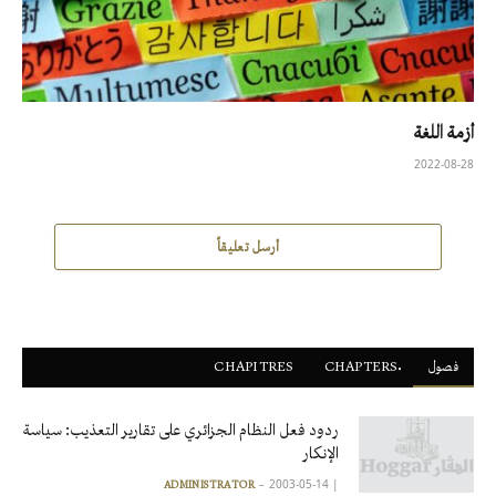
أزمة اللغة
2022-08-28
أرسل تعليقاً
فصول
ْCHAPTERS
CHAPITRES
ردود فعل النظام الجزائري على تقارير التعذيب: سياسة
الإنكار
2003-05-14
|
ADMINISTRATOR