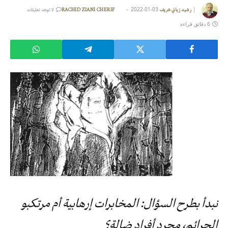
2022-01-03
|
رشيد زياني شريف RACHID ZIANI CHERIF
لا توجد تعليقات
6 دقائق قراءة
نبدأ بطرح السؤال: المخابرات إرهابية أم مرتكبو
الجرائم، مجرد أفراد ضالة؟