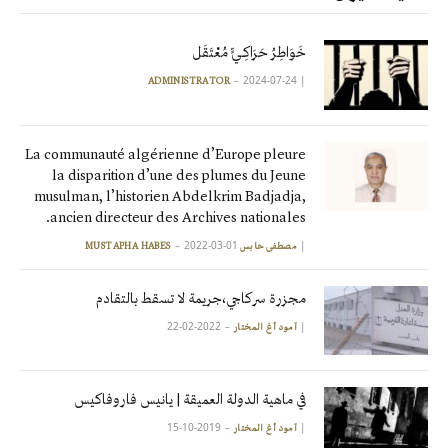
خَوَاطِرُ حَرَاكِـيٍّ مُعْتَقَل
2024-07-24
|
ADMINISTRATOR
La communauté algérienne d’Europe pleure
la disparition d’une des plumes du Jeune
musulman, l’historien Abdelkrim Badjadja,
ancien directeur des Archives nationales.
2022-03-01
|
مصطفى حابس MUSTAPHA HABES
مجزرة سركاجي،جريمة لا تسقط بالتقادم
2022-02-22
|
آمود أغ المختار
في ماهية الدولة العميقة | يانيس فاروفاكيس
2019-10-15
|
آمود أغ المختار