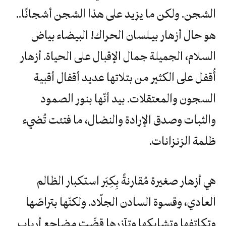
الشجن. ولكن ما يزيد على هذا الشجن أشجانًا..
هو حال أزهار بيـلسان الحراك! البيضاء بياض
السلام، الجميلة جمال الإقبال على الحياة. أزهار
أُقفل على الكثير من بتلاتها عديد أقفال أقبية
السجون والمعتقلات. بيد أنّها بنور الصمود
والثبات وصدق الإرادة والنضال، ما فتئت تُضيء
ظلمة الزنزانات.
هي أزهار صغيرة مُقارنةً بِكِبَر استكبار الظالم
العادي، وقسوة السادن الجلّاد. ولكنّها بتراصّها
وتكاتفها وتشابكها وتآزرها قضّت مضاجع أرباب