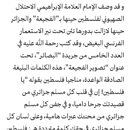
و قد وصف الإمام العلامة الإبراهيمي الاحتلال
الصهيوني لفلسطين حينها بـ”الفجيعة” والجزائر
حينها لازالت بدورها تئن تحت نير الاستعمار
الفرنسي البغيض، وقد كتب رحمة الله عليه في
العدد الخامس من جريدة “البصائر”، تحت
عنوان “تصوير الفجيعة”، هذه الكلمات البليغة
الصادقة الواعدة، مناجيا فلسطين بقوله “يا
فلسطين! إن في قلب كل مسلم جزائري من
قصيدتك جرحا داميا، و في جفن كل مسلم
جزائري من محنتك عبرات هامية، وعلى لسان كل
مسلم جزائري في حقك كلمة مترددة هي: فلسطين