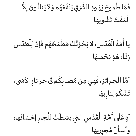
فَمَا طُموحُ يَهُـودِ الشَّرْقِ يَنْفَعُهُم وَلاَ يَنَالُـونَ إلاَّ
الْمَقْتَ تَشْوِيهَا
يا أُمّةَ الْقُدْسِ، لا يُحْزِنْكَ مَطْمَحُهُم فَإنَّ لِلْقـُدْسِ
رَبًّـا، هُوَ يَحْمِيهَا
أمَّا الْجَـزائِرُ، فَهي مِنْ مُصـابِكُم في حَر ِنارِ الأسَى،
تَشْكُو لِبَارِيهَا
آهٍ عَلَى أُمَّـةِ الْقُدْسِ التي بَسَطَتْ لِلْجارِ إحْسَانَها،
وأسأَلْ مُجِيِريهَا