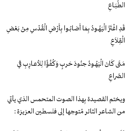
الطّبَـاعِ
قَدِ اغْتَرَّ الْيَهُـودُ بِمَا أَصَابُـوا بِأَرْضِ الْقُدْسِ مِنْ بَعْضِ
الْقِلاَعِ
مَتَى كَانَ الْيَهُـودُ جنُودَ حَربٍ وَكُفُؤًا لِلأعـارِبِ في
الصّراعِ
ويختم القصيدة بِهذا الصوت المتحمس الذي يأتي
من الشاعر الثائر مُتوجها إلى فلسطين العزيزة :