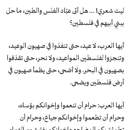
ليت شعري! … هل أتى عبّاد الفلس والطين، ما حل
ببني أبيهم في فلسطين؟
أيها العرب، لا عيد، حتى تنفذوا في صهيون الوعيد،
وتنجزوا لفلسطين المواعيد، ولا نحر، حتى تقذفوا
بصهيون في البحر. ولا أضحى، حتى يظمأ صهيون في
أرض فلسطين ويضحى.
أيها العرب: حرام أن تنعموا وإخوانكم بؤساء،
وحرام أن تطعموا وإخوانكم جياع، وحرام أن
تطمئنّ بكم المضاجع وإخوانكم يفترشون الغبراء.