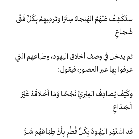
سَتَكْشِفُ عَنْهُمُ الهَيْجاءُ سِتْرًا وتَرمِيهِمُ بِكُلِّ فَتَّى
شُجـاعِ
ثم يدخل في وصف أخلاق اليهود، وطباعهم التي
عرفوا بِها عبر العصور، فيقول :
وكَيْفَ يُصادِفُ العِبْريُّ نُجْحًـا وَمَا أَخْـلاَقُـهُ غَيْرَ
الْخِـدَاعِ
قد اشْتَهَر اليَهُـودُ بِكُلِّ قُطْرٍ بِأَنَّ طِبَـاعَهُم شَـرُّ