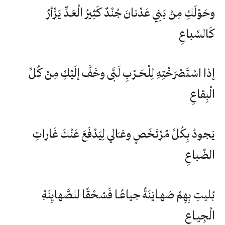
وحَوْلَكِ مِنْ بَنِي عَدْنانَ جُنْدٌ كَثِيرُ الْعَـدِّ يَزْأرُ
كَالسِّباعِ
إذا اسْتَصْرَخْتِهِ لِلْحَـرْبِ لَبَّى وخَفَّ إلَيْكِ مِنْ كُلِّ
الْبِقاعِ
يَجودُ بِكُلِّ مُرْتَخَصٍ وغـَالي لِيَدْفَعَ عَنْكَ غَاراتِ
الضّباعِ
بُليتِ بِهِمْ صَهـايَنَةً جياعًـا فَسُحْقًا للصَّهايِنَةِ
الْجِيـاعِ