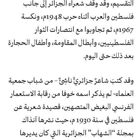
التقسيم، وقد وقف شعراء الجزائر إلى جانب
فلسطين والعرب أثناء حرب 1948م، ونكسة
1967م، ثم تجاوبوا مع انتصارات الثوار
الفلسطينيين، وأبطال المقاومة، وأطفال الحجارة
بعد ذلك حتى اليوم.
وقد كتبَ شاعرٌ جزائريٌّ ناشِئٌ – من شباب جمعية
العلماء- لم يذكر اسمه خوفا من رقابة الاستعمار
الفرنسي البغيض المتصهين، قصيدة شعرية عن
فلسطين في سنة 1930 م، حيث نشرها آنذاك
بمجلة “الشهاب” الجزائرية التي كان يديرها