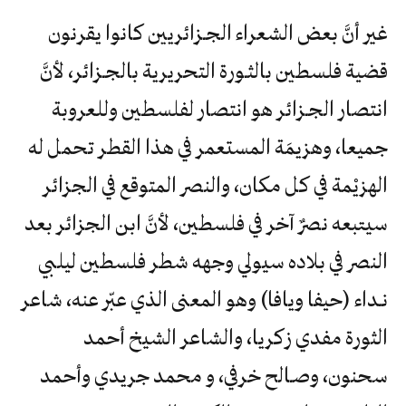
غير أنَّ بعض الشعراء الجـزائريين كانوا يقرنون
قضية فلسطين بالثـورة التحريرية بالجـزائر، لأنَّ
انتصار الجـزائر هو انتصار لفلسطين وللعروبة
جميعا، وهزيمَة المستعمر في هذا القطر تحمل له
الهزيْمة في كل مكان، والنصر المتوقع في الجزائر
سيتبعه نصرٌ آخر في فلسطين، لأنَّ ابن الجزائر بعد
النصر في بلاده سيولي وجهه شطر فلسطين ليلبي
نـداء (حيفا ويافا) وهو المعنى الذي عبّر عنه، شاعر
الثورة مفدي زكريا، والشاعر الشيخ أحمد
سحنون، وصـالح خرفي، و محمد جريدي وأحمد