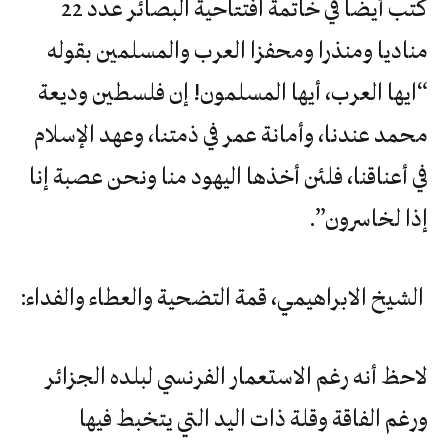
كتب أيضا في خاتمة افتتاحية البصائر عدد 22
مناديا ومنذرا ومحفزا العرب والمسلمين بقوله
“ايها العرب، أيها المسلمون! إن فلسطين وديعة
محمد عندنا، وأمانة عمر في ذمتنا، وعهد الإسلام
في أعناقنا، فلئن أخذها اليهود منا ونحن عصبة إنا
إذا لخاسرون”.
الشيخ الابراهيمي، قمة التضحية والعطاء والفداء:
لاحظ أنه رغم الاستعمار الفرنسي لبلده الجزائر
ورغم الفاقة وقلة ذات اليد التي يتخبط فيها