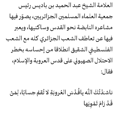
العلامة الشيخ عبد الحميد بن باديس رئيس
جمعية العلماء المسلمين الجزائريين، يصوّر فيها
مشاعره النابضة نحو القدس وساكنيها، ويعبر
فيها عن تعاطف الشعب الجزائري كله مع الشعب
الفلسطيني الشقيق انطلاقا من إحساسه بخطر
الاحتلال الصهيوني على قدس العروبة والإسلام،
فقال:
ناشـَدْتُكَ اللهَ ياقُـدْسَ العُروبَةِ لا تُقمْ حِسابًا، لِمَنْ
قَـدْ رَامَ تَمْوِيَها