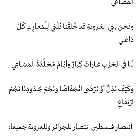
القصاعي
ونَحْنُ بَنِي العُـروبَةِ قد خُلِقْنا نُلَبّي لِلْمَعـارِكِ كُلَّ
دَاعِـي
لَنَا في الحَرْبِ غـاراتٌ كِبارٌ وأيَّـامٌ مُخـلَّدَةُ الْمَسَـاعِي
وكَيْفَ نَذِلُّ أوْ نَرْضَى انْخِفَاضًا ونَجْمُ جُـدُودِنَا نَجْمُ
ارْتِفَاعِ
انتصار فلسطين انتصار للجزائر وللعروبة جميعا: