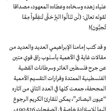
علياء زهده وسخاءه وعطاءه المعهود، مصداقا
لقوله تعالى: (لَن تَنَالُوا البِرَّ حَتَّى تُنفِقُواْ مِمَّا
تُحِبُّونَ)!
و قد كتب إمامنا الإبراهيمي العديد والعديد من
مقالات غاية في الأهمية بأسلوب راق قوي متين
عن جرح فلسطين الغائر وسرطانات القضية
الفلسطينية الممتدة وقرارات التقسيم الأممية
المجحفة، جمعت كلها في العدد الثاني من آثاره
“عيون البصائر”، يمكن للقارئ الكريم الرجوع
إليها للاستزادة خاصة في الصفحات 490/526،