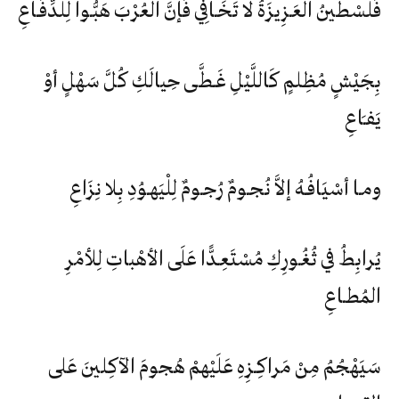
فَلَسْطينُ الْعَـزِيزَةُ لا تَخَـافِي فَإنَّ العُرْبَ هَبُّـوا لِلدِّفَـاعِ
بِجَيْشٍ مُظِلمٍ كَاللَّيْلِ غَـطَّى حِيالَكِ كُلَّ سَهْلٍ أوْ
يَفـَاعِ
ومـا أسْيَافُـهُ إلاَّ نُجـومٌ رُجـومٌ لِلْيَهـوُدِ بِلا نِزَاعِ
يُرابِطُ في ثُغُـورِكِ مُسْتَعِـدًّا عَلَى الأهْباتِ لِلأمْرِ
المُطـاعِ
سَيَهْجُمُ مِنْ مَراكِـزِهِ عَلَيْهمْ هُجومَ الآكِلينَ عَلى