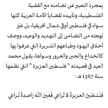
بِمجـرد التعبير عن تضـامنه مع القضية
الفلسطينية، وتأييده لقضـايا الأمـة العربية كلها
سـواء في فلسطين أوفي شمـال افريقيا، بل غيّر
لهجته من التضـامن إلى التهـديد والوعيد، ووصف
أخـلاق اليهـود وطبـاعهم الشـريرة التي عرفـوا بِها
كالخـداع والجبن والغـرور وسـواها، يقـول محمد
العيد في قصيدته ” فلسطين العـزيزة ” التي نظـمها
سنة 1367 هـ :
فَلَسْطينُ العـزيزةُ لاَ تُراعِي فَعَينُ اللهِ رَاصدِةٌ تُـراعِي