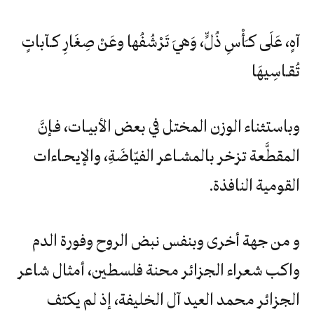
آهٍ، عَلَى كـَأْسِ ذُلٍّ، وَهيَ تَرْشُفُها وعَنْ صِغَارِ كـآباتٍ
تُقـاسِيهَا
وباستثناء الوزن المختل في بعض الأبيـات، فـإنَّ
المقطَّعة تزخر بالمشـاعر الفيّاضَةِ، والإيحـاءات
القومية النافذة.
و من جهة أخرى وبنفس نبض الروح وفورة الدم
واكب شعراء الجزائر محنة فلسطين، أمثال شاعر
الجزائر محمد العيد آل الخليفة، إذ لم يكتف