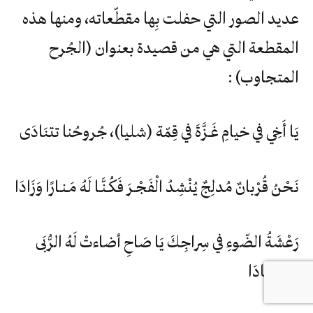
عديد الصور التي حفلت بِها مقطّعاته، ومنها هذه
المقطعة التي هي من قصيدة بعنوان (الجُرح
المتجاوب) :
يَا أَخِي في خيامِ غَـزَّةَ في قِمّة (شليا)، جُروحُنا تتنَادَى
نَحْنُ قُرْبانٌ مُدلِجٌ يُنْشِدُ الْفَجْـرَ فَكُـنَّـا لَهُ مَـنـارًا وَزَادَا
رَعْشَةُ الضّوءِ في سِراجِكَ يَا صَاحِ أضاءتْ لَهُ الرُّبَى
وَالوِهَـادَا