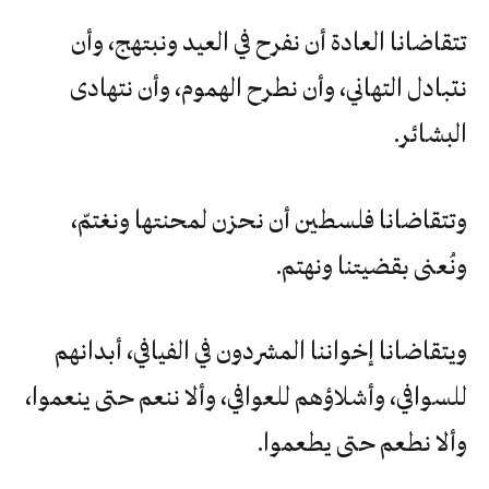
تتقاضانا العادة أن نفرح في العيد ونبتهج، وأن
نتبادل التهاني، وأن نطرح الهموم، وأن نتهادى
البشائر.
وتتقاضانا فلسطين أن نحزن لمحنتها ونغتمّ،
ونُعنى بقضيتنا ونهتم.
ويتقاضانا إخواننا المشردون في الفيافي، أبدانهم
للسوافي، وأشلاؤهم للعوافي، وألا ننعم حتى ينعموا،
وألا نطعم حتى يطعموا.