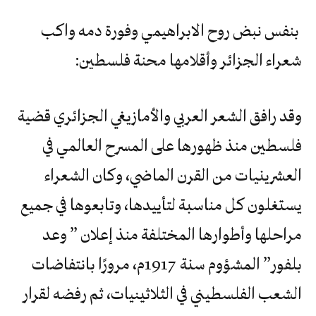
بنفس نبض روح الابراهيمي وفورة دمه واكب
شعراء الجزائر وأقلامها محنة فلسطين:
وقد رافق الشعر العربي والأمازيغي الجزائري قضية
فلسطين منذ ظهورها على المسرح العالمي في
العشرينيات من القرن الماضي، وكان الشعراء
يستغلون كل مناسبة لتأييدها، وتابعوها في جميع
مراحلها وأطوارها المختلفة منذ إعلان ” وعد
بلفور” المشؤوم سنة 1917م، مرورًا بانتفاضات
الشعب الفلسطيني في الثلاثينيات، ثم رفضه لقرار