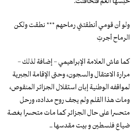
حبسها الغم فتخافتت.
ولو أن قومي أنطقتني رماحهم *** نطقت ولكن
الرماح أجرتِ
كما عاش العلامة الإبراهيمي – إضافة لذلك –
مرارة الاعتقال والسجون، وحتى الإقامة الجبرية
لمواقفه الوطنية إبان استقلال الجزائر المنقوص،
ومات هذا القلم ولم يجف روح مداده، ورحل
متحسرا على حال الجزائر كما مات متحسرا بغصة
ضياع فلسطين و بيت مقدسها ..