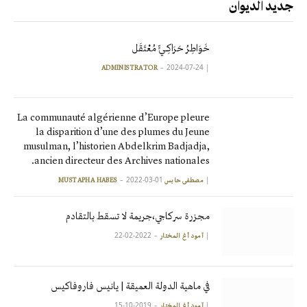
جديد الديوان
خَوَاطِرُ حَرَاكِـيٍّ مُعْتَقَل
2024-07-24
|
ADMINISTRATOR
La communauté algérienne d’Europe pleure
la disparition d’une des plumes du Jeune
musulman, l’historien Abdelkrim Badjadja,
ancien directeur des Archives nationales.
2022-03-01
|
مصطفى حابس MUSTAPHA HABES
مجزرة سركاجي،جريمة لا تسقط بالتقادم
2022-02-22
|
آمود أغ المختار
في ماهية الدولة العميقة | يانيس فاروفاكيس
2019-10-15
|
آمود أغ المختار