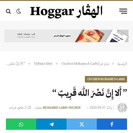
” أَلا إِنَّ نَصْرَ اللّهِ قَرِيبٌ “
»
»
»
الرئيسية
منبر حر | Tribune libre
Ouchen Mohamed-Larbi
OUCHEN MOHAMED-LARBI
” أَلا إِنَّ نَصْرَ اللّهِ قَرِيبٌ “
|
2020-09-21
2 دقائق قراءة
4 تعليقات
MOHAMED LARBI OUCHEN