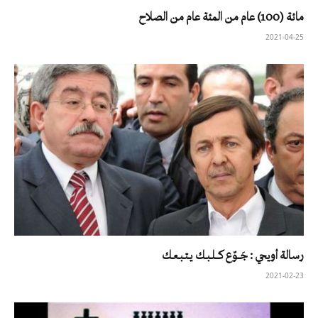
مائة (100) عام من المئة عام من الصلاح
2021-04-25
رسالة أويحي : جَــوّع كــلـبـك يـتـبـعـك
2021-02-23