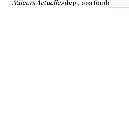
Valeurs Actuelles
depuis sa fondation.
Mais pourquoi ce secret de Polichinelle
reste rarement évoqué dans les grands
médias ?Pourquoi l’engagement
politique à la droite de la droite des
journalistes de
Valeurs Actuelles
qui
interviennent dans les émissions de
télévision, n’est-il presque jamais
évoqué ?