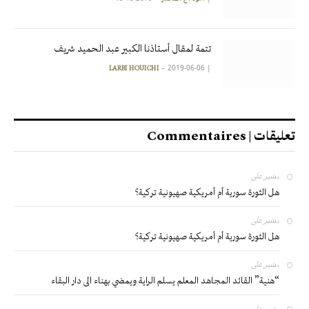
تتمة لمقال أستاذنا الكبير عبد الحميد شريف
2019-06-06
|
LARBI HOUICHI
تعليقات | Commentaires
بشير
على
هل الثورة سورية أم أمريكية صهيونية تركية؟
بشير
على
هل الثورة سورية أم أمريكية صهيونية تركية؟
بشير
على
“هنية” القائد المجاهد المعلم يسلم الراية ويمضي بهناء الى دار البقاء
بشير
على