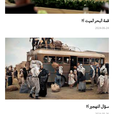
قمة البحر الميت ؟!
2024-06-24
سؤال التهجير ؟!
2024-05-26