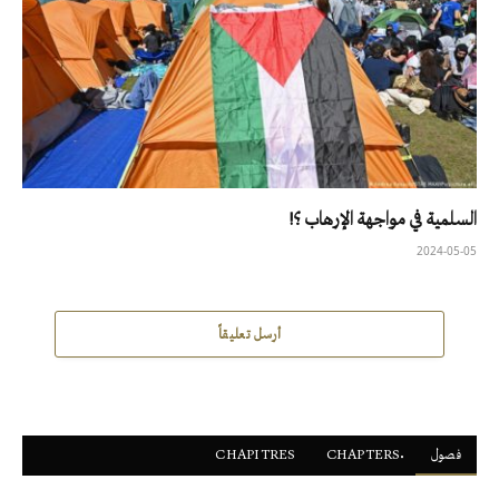
السلمية في مواجهة الإرهاب ؟!
2024-05-05
أرسل تعليقاً
فصول
ْCHAPTERS
CHAPITRES