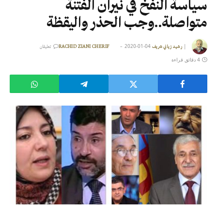
سياسة النفخ في نيران الفتنة
متواصلة..وجب الحذر واليقظة
2020-01-04
|
رشيد زياني شريف RACHID ZIANI CHERIF
تعليقان
4 دقائق قراءة