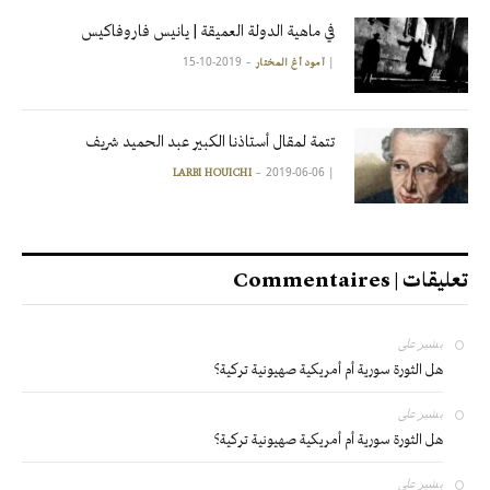
في ماهية الدولة العميقة | يانيس فاروفاكيس
2019-10-15
|
آمود أغ المختار
تتمة لمقال أستاذنا الكبير عبد الحميد شريف
2019-06-06
|
LARBI HOUICHI
تعليقات | Commentaires
بشير
على
هل الثورة سورية أم أمريكية صهيونية تركية؟
بشير
على
هل الثورة سورية أم أمريكية صهيونية تركية؟
بشير
على