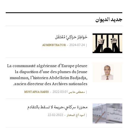
جديد الديوان
خَوَاطِرُ حَرَاكِـيٍّ مُعْتَقَل
2024-07-24
|
ADMINISTRATOR
La communauté algérienne d’Europe pleure
la disparition d’une des plumes du Jeune
musulman, l’historien Abdelkrim Badjadja,
ancien directeur des Archives nationales.
2022-03-01
|
مصطفى حابس MUSTAPHA HABES
مجزرة سركاجي،جريمة لا تسقط بالتقادم
2022-02-22
|
آمود أغ المختار