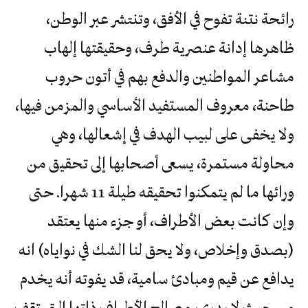
رائحة نتنة تفوح في الأفق، وتنتشر عبر الوطن،
ظاهرها إدانة عنصرية طرف، وحقيقتها إلهاب
مشاعر المواطنين والدفع بهم في أتون حروب
طاحنة، معروف المستفيد الأساسي والمزمن فيها،
ولا يخفى على لبيب الهدف في إشعالها، وهي
محاولة مستمرة، يسعى أصحابها إلى تحقيق من
ورائها ما لم يتمكنوا تحقيقه طيلة 11 شهرا. حتى
وإن كانت بعض الأطراف، أو جزء منها يعتقد
(بصدق وإخلاص، ولا يحق لنا الشك في نواياه) انه
يدافع عن قيم ومبادئ سامية، قد يفوته أنه يخدم
من حيث لا يدري، مصالح الأطراف ذاتها التي تقف