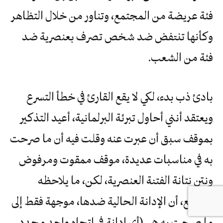
فئة عريضة من المجتمع، وتناور من خلال التظاهر
وكأنها تنتفض ضد شخص تصرف بعنصرية ضد
فئة من الشعب.
بادئ ذب بدء، لكي لا يقع القارئ في خطأ التسرع
ويعتقد أنني أحاول تبرئة البرلمانية، أعيد التذكير
بموقف سبق أن عبرت عنه وقلت فيه أن ما صرحت
به في مناسبات عديدة، موقف ممقوت ومرفوض
ونتن نتانة الفتنة العنصرية، لكن، ما يلاحظه
الجميع، أن الإدانة الحالية ضدها، موجهة فقط إلى
ما صرحت به هي (أي إدانة في اتجاه واحد محدد