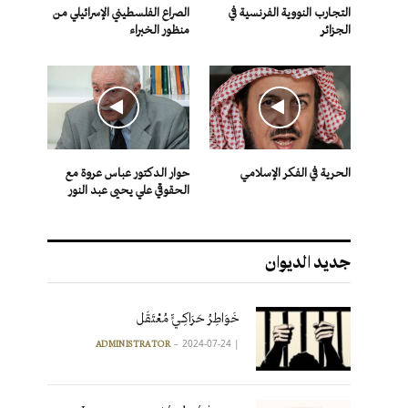
التجارب النووية الفرنسية في
الصراع الفلسطيني الإسرائيلي من
الجزائر
منظور الخبراء
الحرية في الفكر الإسلامي
حوار الدكتور عباس عروة مع
الحقوقي علي يحيى عبد النور
جديد الديوان
خَوَاطِرُ حَرَاكِـيٍّ مُعْتَقَل
2024-07-24
|
ADMINISTRATOR