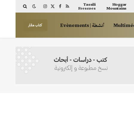
Tassili
Hoggar
Frescoes
Mountains
Instagram
Facebook
X
RSS
(Twitter)
أنشطة | Evènements
كتاب هڤار