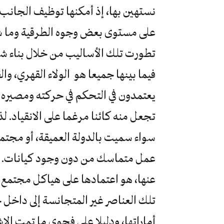
نستهين بها، إذ أمكنها توظيف الجانب ا
على مستوى بعض وجوه الطرقية وما شابه
تطورت تلك الأساليب من خلال بناء شب
فيما بينها جميعا هو الولاء القهري، و
يعتمدون في التحكم في حركته ومصيره ب
تجعل منه كائنا مرغما على الانقياد. 
سواء سميت بالدولة العميقة، أو مجت
عمل متماسك من دون وجود كيانات. و ا
عنها، هو اعتمادها على هياكل مجتمع ا
تلك العناصر غير المتجانسة إلى داخل
أماراتها، ودليلا على فحوى ما تمت ال