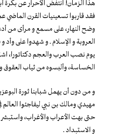
هذا الزمان! انتفض الأحرار عن بكرة أ
فقد قاربوا تسعينيات القرن الماضي عمل
وضح النهار، على مسمع و مرأى من أدعيا
العروبة و الإسلام . و شهدوا على وأد و
يوم نصب العرب والعجم دكتاتورا، اشتق
الخساسة، وألبسوه من ثياب العقوق وال
و من دون أن يهمل شبابنا ثورة البوعز
مهيدي ومالك بن نبي ليفاجئوا العالم ف
حتى بهت الأعراب والأغراب، واستبشر ا
و الاستبداد .