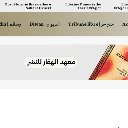
Dust Storm in the northern
Tiferine Dunes in the
The 
Sahara Desert
Tassili N’Ajjer
N’Ajjer
منبر حر | Tribune libre
الديوان | Diwan
وسائط | Multimédia