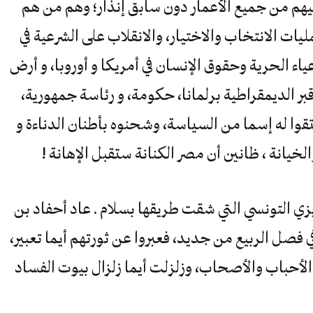
بيهم من جميع الأعمار دون سابق إنذار؛ وهم من هم
يات الانتخاب والاختيار، والانقلاب على الشرعية في
ء الحرية وحقوق الإنسان في أمريكا و أوروبا، و أرض
 قبر الديمقراطية برلمانا، حكومة، و رئاسة جمهورية،
وا له إسما من السياسة، وشحنوه بأطنان الدناءة و
خيانة ، ظانين أن مصر الكنانة ستقبل الإهانة !
يزي التونسي التي شقت طريقها بسلام . عاد أحفاد بن
ي فصل الربيع من جديد، فعبروا عن ثورتهم أيما تعبير،
لأحباب والأصحاب، وزلزلت أيما زلزال بيوت الفساد