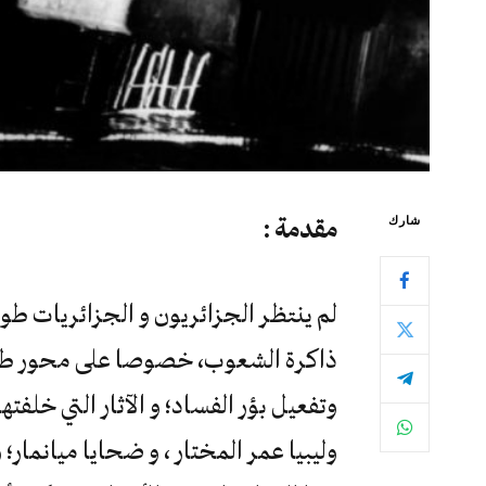
شارك
مقدمة
:
لم ينتظر الجزائريون و الجزائريات طو
ذاكرة الشعوب، خصوصا على محور طنجة
وتفعيل بؤر الفساد؛ و الآثار التي خلفت
وليبيا عمر المختار ، و ضحايا ميانمار؛