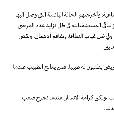
عية، وأخرجتهم الحالة البائسة التي وصل اليها
اقي المستشفيات، في ظل تزايد عدد المرضى
في ظل غياب النظافة وتفاقم الاهمال، ونقص
يير.
يض يطلبون له طبيبا، فمن يعالج الطبيب عندما
يب ،ولكن كرامة الانسان عندما تجرح صعب
دك .