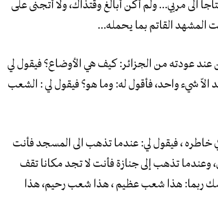
ا الى مربي… ولم أكن أبالغ وقتذاك، ولا أتجنى على
ت المشهد القاتم بما يحمله…
عند عودته من الجزائر: كيف هي الأوضاع؟ فيقول لي
د الاّ شيء واحد، فأقول له: وما هو؟ فيقول لي : الشعب
ي خاطره ، فيقول لي: عندما تذهب الى المسجد فأنت
، وعندما تذهب إلى جنازة فأنت لا تجد مكانا تقف
سك ربما: هذا شعب عظيم ، هذا شعب رحيم، هذا