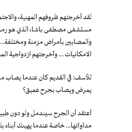
لقد أخرجتهم ظروفهم المهنية، والاجتما
مستشفى مصطفى باشا، الذي هو رمز لب
والمصابين بأمراض مزمنة ومختلفة… و
الامكانيات … وأخرجتهم ازدواجية المعا
للأسف: في القديم كان عندما يصاب مر
يمرض ويصاب بجرح عميق؟
أعتقد أن الجرح سيندمل ولو دون طب
مداواتها… خاصة عندما يهينك أبناء بل