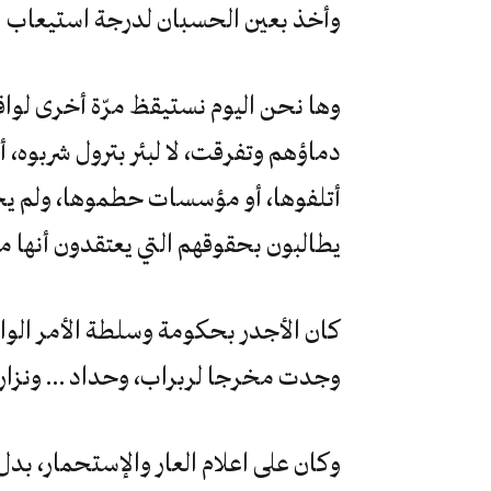
وأخذ بعين الحسبان لدرجة استيعاب 
وها نحن اليوم نستيقظ مرّة أخرى لواق
دماؤهم وتفرقت، لا لبئر بترول شربوه، أ
أتلفوها، أو مؤسسات حطموها، ولم يخ
يطالبون بحقوقهم التي يعتقدون أنها 
كان الأجدر بحكومة وسلطة الأمر الو
وجدت مخرجا لربراب، وحداد … ونزار 
وكان على اعلام العار والإستحمار، بدل