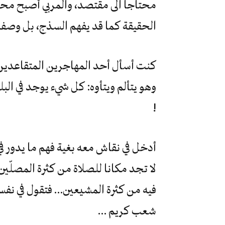
محتاجا الى مقتصد، والمربي أصبح محتاج
الحقيقة كما قد يفهم السذج، بل وصف
كنت أسأل أحد المهاجرين المتقاعدين 
وهو يتألم ويتأوه: كل شيء يوجد في البل
!
أدخل في نقاش معه بغية فهم ما يدور ف
لا تجد مكانا للصلاة من كثرة المصلّين
فيه من كثرة المشيعين… فتقول في نف
شعب كريم …