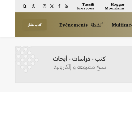
Tassili
Hoggar
Frescoes
Mountains
Instagram
Facebook
X
RSS
(Twitter)
أنشطة | Evènements
كتاب هڤار