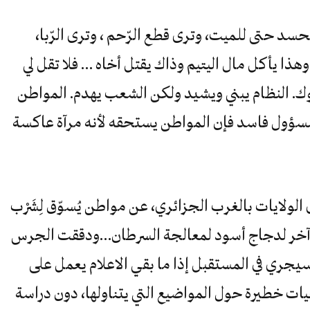
سد حتى للميت، وترى قطع الرّحم ، وترى الرّبا،
ا يأكل مال اليتيم وذاك يقتل أخاه … فلا تقل لي
وك. النظام يبني ويشيد ولكن الشعب يهدم. المواطن
المسؤول فاسد فإن المواطن يستحقه لأنه مرآة عاكسة
لولايات بالغرب الجزائري، عن مواطن يُسوّق لِشَرْب
وآخر لدجاج أسود لمعالجة السرطان…ودققت الجرس
سيجري في المستقبل إذا ما بقي الاعلام يعمل على
عيات خطيرة حول المواضيع التي يتناولها، دون دراسة