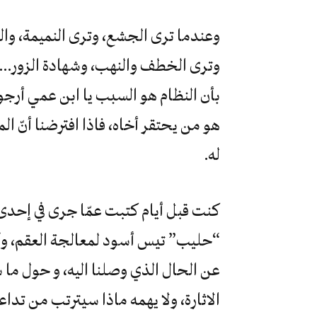
وعندما ترى الجشع، وترى النميمة، والح
وترى الخطف والنهب، وشهادة الزور…وهذ
بأن النظام هو السبب يا ابن عمي أرج
هو من يحتقر أخاه، فاذا افترضنا أنّ 
له.
كنت قبل أيام كتبت عمّا جرى في إحدى ا
“حليب” تيس أسود لمعالجة العقم، 
عن الحال الذي وصلنا اليه، و حول ما 
الاثارة، ولا يهمه ماذا سيترتب من تدا