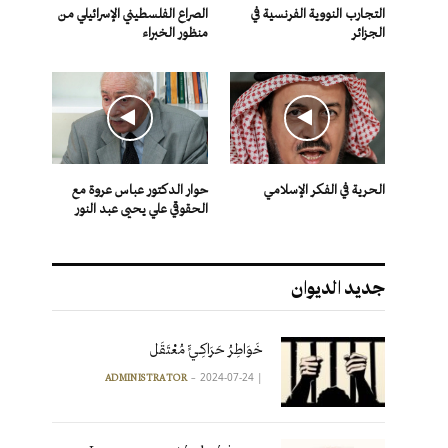
التجارب النووية الفرنسية في
الصراع الفلسطيني الإسرائيلي من
الجزائر
منظور الخبراء
الحرية في الفكر الإسلامي
حوار الدكتور عباس عروة مع
الحقوقي علي يحيى عبد النور
جديد الديوان
خَوَاطِرُ حَرَاكِـيٍّ مُعْتَقَل
2024-07-24
|
ADMINISTRATOR