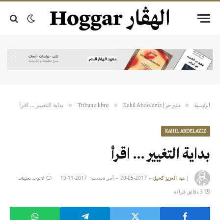
بداية التغيير … اقرأ
»
»
»
الرئيسية
منبر حر | Tribune libre
Kahil Abdelaziz
KAHIL ABDELAZIZ
بداية التغيير … اقرأ
|
2017-05-20
آخر تحديث:
2017-11-19
عبد العزيز كحيل
لا توجد تعليقات
3 دقائق قراءة