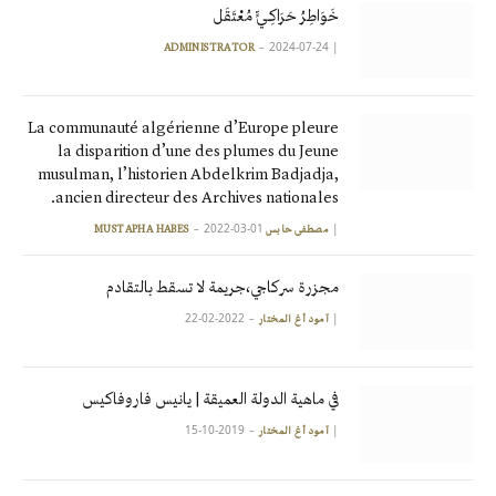
خَوَاطِرُ حَرَاكِـيٍّ مُعْتَقَل
2024-07-24
|
ADMINISTRATOR
La communauté algérienne d’Europe pleure
la disparition d’une des plumes du Jeune
musulman, l’historien Abdelkrim Badjadja,
ancien directeur des Archives nationales.
2022-03-01
|
مصطفى حابس MUSTAPHA HABES
مجزرة سركاجي،جريمة لا تسقط بالتقادم
2022-02-22
|
آمود أغ المختار
في ماهية الدولة العميقة | يانيس فاروفاكيس
2019-10-15
|
آمود أغ المختار