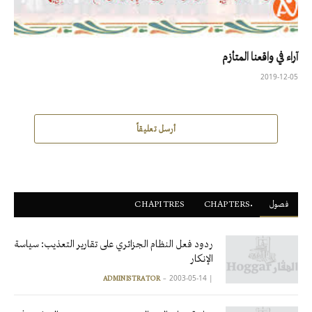
آراء في واقعنا المتأزم
2019-12-05
أرسل تعليقاً
فصول
ْCHAPTERS
CHAPITRES
ردود فعل النظام الجزائري على تقارير التعذيب: سياسة
الإنكار
2003-05-14
|
ADMINISTRATOR