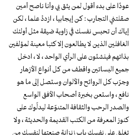
عودًا على بدء أقول لمن يثق بي وأنا ناصح أمين
صقلتني التجارب : كن إيجابيا ، ازددْ علما ، لكن
إياك أن تحبس نفسك في زاوية ضيقة مثل أولئك
الغافلين الذين لا يطالعون إلا كتبا معينة لمؤلفين
بذاتهم فينشئون على الرأي الواحد ، لا ، ادخل
جميع البساتين واقطف من كل أنواع الأزهار
وجرّب كل الروائح والألوان وستصل إلى ما هو
نافع ، واستعن بخبرة أصحاب الأفق الواسع
والصدر الرحب والثقافة المتنوّعة ليدلّوك على
كنوز المعرفة من الكتب القديمة والحديثة ، ولا
تغلق على نفسك باب زنزانة صنعتها لنفسك من