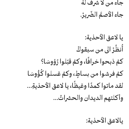
جاء من لا شرفَ لهُ
جاء الأصمَّ الضّريرْ.
يا لاعق الأحذية:
أُنظُرْ الى من سبقوكْ
كمْ ذبحوا خرافًا، وكمْ قبّلوا رُؤوسَا؟
كمْ فرشوا من بساطٍ، وكمْ غسلوا كُؤُوسَا
لقد ماتوا كمدًا وغيظًا، يا لاعق الأحذيةِ…
وأكلتهم الديدان والحشراتْ…
يالاعق الأحذية: