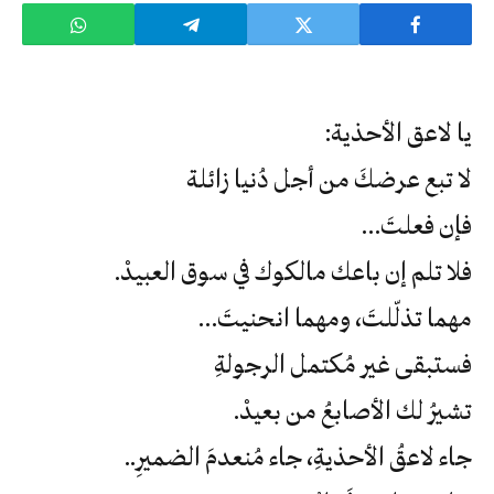
يا لاعق الأحذية:
لا تبع عرضكَ من أجل دُنيا زائلة
فإن فعلتَ…
فلا تلم إن باعك مالكوك في سوق العبيدْ.
مهما تذلّلتَ، ومهما انحنيتَ…
فستبقى غير مُكتمل الرجولةِ
تشيرُ لك الأصابعُ من بعيدْ.
جاء لاعقُ الأحذيةِ، جاء مُنعدمَ الضميرِ..