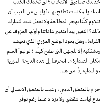
خذلتك صناديق الانتخاب ؟ لن تخذلك الكتب
أبدا ، والمكتبات تطفح بها ، أوَليس من العيب أن
نتلاوم كلّنا بهجر المطالعة ولا نفعل شيئا لتدارك
ذلك ؟ التغيير يبدأ بتغيير عاداتنا وأولها العزوف عن
القراءة ، وهل يعود الوضع المزري الذي نعيشه
ونشتكيه إلا للجهل التي طفح كيلُه ؟ لو تبوأ العلم
مكان الصدارة ما انحرفنا إلى هذه الدرجة المزرية
، والبداية إذًا من هنا.
حرام بالمنطق الديني ، وعيب بالمنطق الانساني أن
تدع أيامك تنقضي ولا تزداد علما رغم توفّر