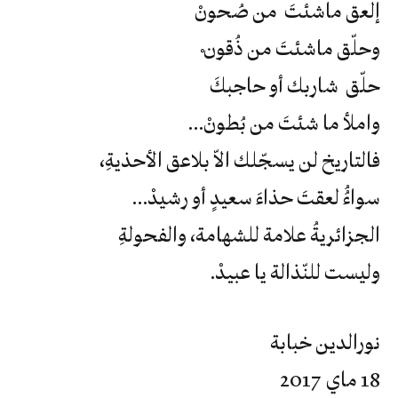
إلعق ماشئتَ من صُحونْ
وحلّق ماشئتَ من ذُقون ْ
حلّق شاربك أو حاجبكَ
واملأ ما شئتَ من بُطونْ…
فالتاريخ لن يسجّلك الاّ بلاعق الأحذيةِ،
سواءُُ لعقتَ حذاءَ سعيدٍ أو رشيدْ…
الجزائريةُ علامة للشهامة، والفحولةِ
وليست للنّذالة يا عبيدْ.
نورالدين خبابة
18 ماي 2017