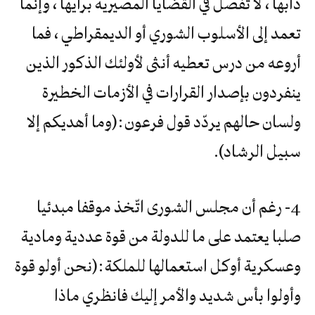
دأبها ، لا تفصل في القضايا المصيرية برأيها ، وإنما
تعمد إلى الأسلوب الشوري أو الديمقراطي ، فما
أروعه من درس تعطيه أنثى لأولئك الذكور الذين
ينفردون بإصدار القرارات في الأزمات الخطيرة
ولسان حالهم يردّد قول فرعون :(وما أهديكم إلا
سبيل الرشاد).
4- رغم أن مجلس الشورى اتّخذ موقفا مبدئيا
صلبا يعتمد على ما للدولة من قوة عددية ومادية
وعسكرية أوكل استعمالها للملكة :(نحن أولو قوة
وأولوا بأس شديد والأمر إليك فانظري ماذا