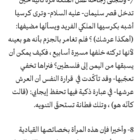
تدخل قصر سليمان- عليه السلام- وترى كرسيا
أشبه بكرسيها الملكي الفريد ويسألها مضيفها:
(أهكذا عرشك) ؟ فلم تغامر بالجزم بأنه هو بعينه
لأنها تركته خلفها مسيرة أسابيع ، فكيف يمكن أن
يسبقها من اليمن إلى فلسطين؟ فنراها تخفي
تعجّبها- وقد تأكّدت في قرارة النفس أن العرش
عرشها- في عبارة ذكية فيها تحفظ إيجابي: (قالت
كأنّه هو) ، وتلك فطانة تستحقّ التنويه.
8- وأخيرا فإن هذه المرأة بخصائصها القيادية