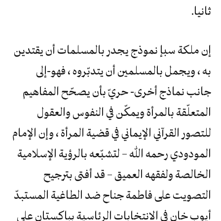
ثانيا.
إن ملكة سبإ نموذج يجدر بالمسلمات أن يقتدين
به ، ويجمل بالمسلمين أن يتدبّروه ، فهو-إلى
جانب نماذج أخرى- حريّ بأن يصحّح المفاهيم
المتعلّقة بالمرأة ويمكّن في النفوس والعقول
للتصور القرآني الإيماني في قضية المرأة ، وإن الإمام
المودودي رحمه الله – لتشبّعه بالرؤية الإسلامية
الخالصة ولفقهه العميق – قد أفتى بترجيح
التصويت على فاطمة جناح ضد الطاغية المستبدّ
أيوب خان في الانتخابات الرئاسية بباكستان على