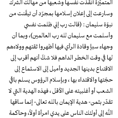
المتميّزة أنقذت نفسها وشعبها من مهالك الشرك
وسارعت إلى إعلان إسلامها بمجرّد أن تيقّنت من
نبوّة سليمان : (قالت رب إني ظلمت نفسي
وأسلمت مع سليمان لله رب العالمين)، وبما أن
وجهاء سبإ وقادة الرأي فيها أظهروا ثقتهم وولاءهم
لها في وقت الخطر الداهم فلا شكّ أنهم أقرب إلى
الاقتناع بدينها الجديد وأميل إلى الاستماع إلى
حجّتها والاقتداء بها ، وبإسلام الرؤوس يسلم باقي
الشعب أو أغلبيته على الأقل ، فهذه الهدية التي لا
تقدّر بثمن- هدية الإيمان بالله تعالى- إنما ساقها
الله إلى أولئك الناس على يدي امرأة أولاً، وحاكمة