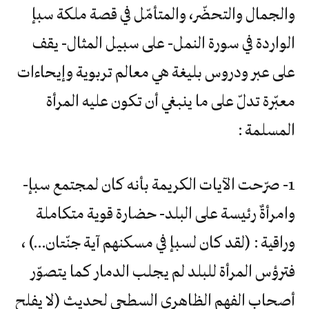
والجمال والتحضّر، والمتأمّل في قصة ملكة سبإ
الواردة في سورة النمل- على سبيل المثال- يقف
على عبر ودروس بليغة هي معالم تربوية وإيحاءات
معبّرة تدلّ على ما ينبغي أن تكون عليه المرأة
المسلمة :
1- صرّحت الآيات الكريمة بأنه كان لمجتمع سبإ-
وامرأةٌ رئيسة على البلد- حضارة قوية متكاملة
وراقية : (لقد كان لسبإ في مسكنهم آية جنّتان…) ،
فترؤس المرأة للبلد لم يجلب الدمار كما يتصوّر
أصحاب الفهم الظاهري السطحي لحديث (لا يفلح