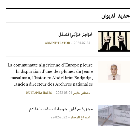
جديد الديوان
خَوَاطِرُ حَرَاكِـيٍّ مُعْتَقَل
2024-07-24
|
ADMINISTRATOR
La communauté algérienne d’Europe pleure
la disparition d’une des plumes du Jeune
musulman, l’historien Abdelkrim Badjadja,
ancien directeur des Archives nationales.
2022-03-01
|
مصطفى حابس MUSTAPHA HABES
مجزرة سركاجي،جريمة لا تسقط بالتقادم
2022-02-22
|
آمود أغ المختار