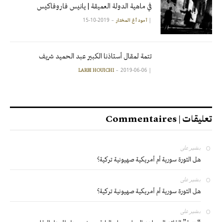
في ماهية الدولة العميقة | يانيس فاروفاكيس
2019-10-15
|
آمود أغ المختار
تتمة لمقال أستاذنا الكبير عبد الحميد شريف
2019-06-06
|
LARBI HOUICHI
تعليقات | Commentaires
بشير
على
هل الثورة سورية أم أمريكية صهيونية تركية؟
بشير
على
هل الثورة سورية أم أمريكية صهيونية تركية؟
بشير
على