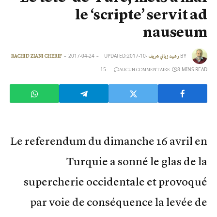
le ‘scripte’ servit ad
nauseum
2017-04-24
UPDATED:
2017-10-
BY
رشيد زياني شريف RACHID ZIANI CHERIF
15
8 MINS READ
AUCUN COMMENTAIRE
Le referendum du dimanche 16 avril en
Turquie a sonné le glas de la
supercherie occidentale et provoqué
par voie de conséquence la levée de