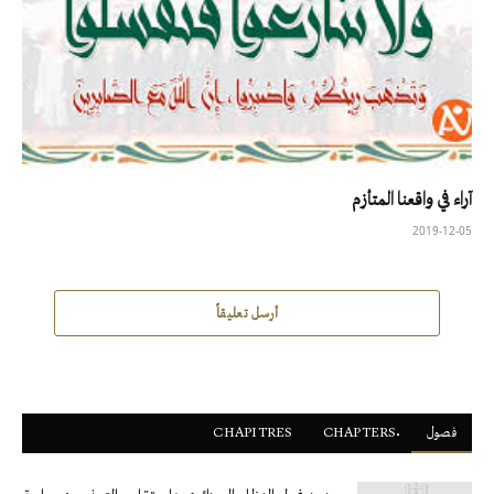
آراء في واقعنا المتأزم
2019-12-05
أرسل تعليقاً
فصول
ْCHAPTERS
CHAPITRES