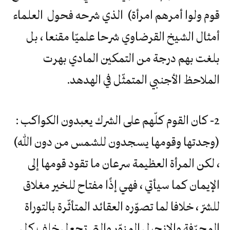
قوم ولوا أمرهم امرأة) الذي شرحه فحول العلماء
أمثال الشيخ القرضاوي شرحا علميّا مقنعا ، بل
بلغت بهم درجة من التمكين المادي بهرت
الملاحظ الأجنبي المتمثّل في الهدهد.
2- كان القوم كلّهم على الشرك يعبدون الكواكب :
(وجدتها وقومها يسجدون للشمس من دون الله)
، لكن المرأة العظيمة سرعان ما تقود قومها إلى
الإيمان كما سيأتي ، فهي إذًا مفتاح للخير مغلاق
للشرّ ، خلافا لما تصوّره العقائد المتأثّرة بالتوراة
المحرّفة والإنجيل المزوّر والتي تجعل خلف كل