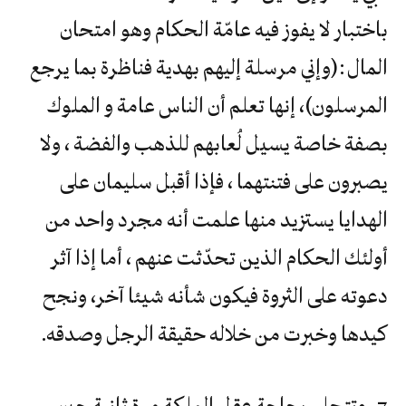
باختبار لا يفوز فيه عامّة الحكام وهو امتحان
المال :(وإني مرسلة إليهم بهدية فناظرة بما يرجع
المرسلون)، إنها تعلم أن الناس عامة و الملوك
بصفة خاصة يسيل لُعابهم للذهب والفضة ، ولا
يصبرون على فتنتهما ، فإذا أقبل سليمان على
الهدايا يستزيد منها علمت أنه مجرد واحد من
أولئك الحكام الذين تحدّثت عنهم ، أما إذا آثر
دعوته على الثروة فيكون شأنه شيئا آخر، ونجح
كيدها وخبرت من خلاله حقيقة الرجل وصدقه.
7- وتتجلى رجاحة عقل الملكة مرة ثانية حين