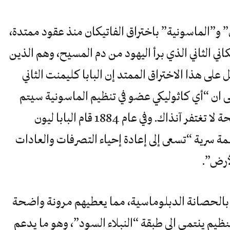
 و”الماسونية” باختراق الفاتيكان منذ عقود ممتدة،
ني الثاني الذي برأ اليهود من دم المسيح، وهم الذين
 على هذا الاختراق الممتد إن البابا كليمنت الثاني
قرارا سنة 1738 ينص على ان “أي كاثوليكي عضو في تنظيم الماسونية سيتم
حرمانه فورا”. وهو ما كان بمثابة فضيحة لا تغتفر آنذاك. وفي عام 1884 قام البابا ليون
ظمة سرية “تسعى إلى إعادة إحياء التصرفات والعادات
أرض”.
الحصانة الدبلوماسية، مما يعطيهم مرونة واضحة
تنظيم ينتمي الى طبقة “النبلاء السود”، وهو ما يدعم