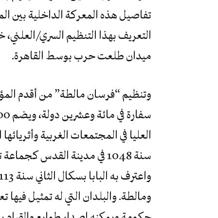
تفاصيل هذه المعركة الداخلية بين المؤ
التعريف بهذا التنظيم السري/العلني، خ
ميدان طلعت حرب بوسط القاهرة.
وتنظيم “فرسان مالطة” من أقدم المؤس
العليا في المجتمعات الغربية وأثريائها
سنة 1048 في مدينة القدس كجم
ومالطة. والبلدان التي له تمثيل فيها 
حكومة ويمكنه إصدار طوابع والقيام بم