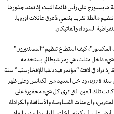
ئلة هابسبورج على رأس قائمة النبلاء إذ تمتد جذورها
تنظيم مالطة تقريبا ينتمي لأعرق عائلات أوروبا.
قراطية السوداء والفاتيكان.
يب المكسور”، كيف استطاع تنظيم “المستنيرون”
كل شيء داخل مثلث، هي رمز شيطاني يستخدمه
ذ نراه في لافتة “مؤتمر فيلادلفيا للإفخارستيا” سنة
1976، وعلى أحد طوابع بريد الفاتيكان سنة 1978، وداخل العديد من الكنائس وعلى ظهر
 كانت تلك العين التي ترى كل شيء محفورة على
العشرين، وان مئات القساوسة والأساقفة والكرادلة
يضا على السكرتير الخاص للبابا، والمدير العام