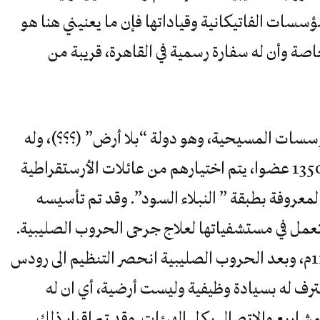
سسات الفاتيكانية وقياداتها فإن ما يعنيني هنا هو
اصة وأن له سفارة رسمية في القاهرة، قريبة من
سات المسيحية، وهو دولة “بلا أرض” (؟؟؟)، وله
سفارة في مائة وعشرين دولة، ويضم 13500 عضوا، يتم اختيارهم من عائلات الأرستقراطية
 المعروفة بطبقة ” النبلاء السود”. وقد تم تأسيسه
اعة تعمل في مستشفياتها لعلاج جرحى الحروب الصليبية.
واعترف به البابا بسكال الثاني سنة 1113م، وبعد الحروب الصليبية انحصر التنظيم الى رودس
تعترف له بسيادة وظيفية وليست أرضية، أي ان له
شاريع والاتصال بكل الهيئات. وقد تم إقرار ذلك