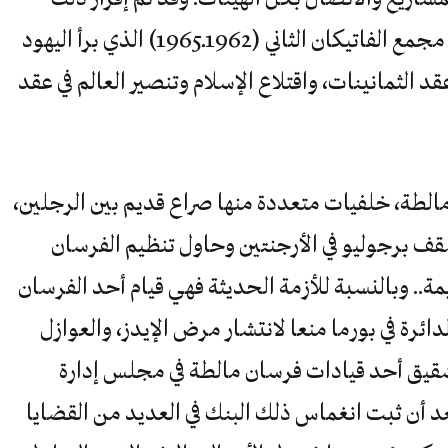
سنة 1961، العام السابق لبداية أعمال مجمع الفاتيكان الثاني (1962ـ1965) الذي برأ اليهود
قد الثمانينات، واقتلاع الإسلام وتنصير العالم في عقد
مالطة، خلفيات متعددة منها صراع قديم بين الرجلين،
سقف برجوليو في الأرجنتين وحاول تنظيم الفرسان
.. وبالنسبة للأزمة الحديثة فهي قيام أحد الفرسان
ائرة في بورما منعا لانتشار مرض الإيدز، والعوازل
شقيق أحد قيادات فرسان مالطة في مجلس إدارة
 أن ثبت انغماس ذلك البنك في العديد من القضايا