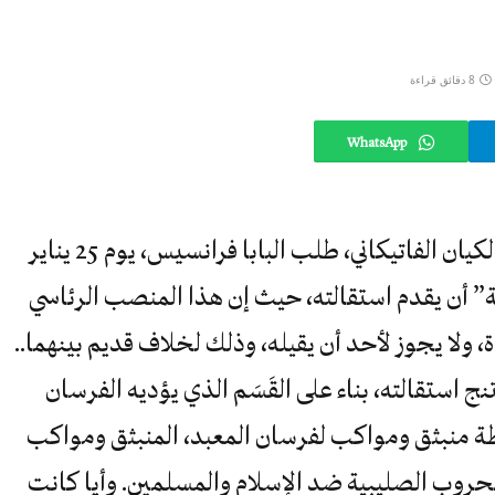
8 دقائق قراءة
WhatsApp
في واقعة تعد الأولى من نوعها في تاريخ الكيان الفاتيكاني، طلب البابا فرانسيس، يوم 25 يناير
طة” أن يقدم استقالته، حيث إن هذا المنصب الرئاسي
، ولا يجوز لأحد أن يقيله، وذلك لخلاف قديم بينهما..
نج استقالته، بناء على القَسَم الذي يؤديه الفرسان
لطة منبثق ومواكب لفرسان المعبد، المنبثق ومواكب
لحروب الصليبية ضد الإسلام والمسلمين. وأيا كانت