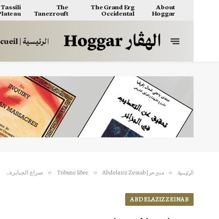
Tassili
The
The Grand Erg
About
 Plateau
Tanezrouft
Occidental
Hoggar
الرئيسية | Accueil
صراع الجبابرة..
»
»
»
الرئيسية
منبر حر | Tribune libre
Abdelaziz Zeinab
ABDELAZIZ ZEINAB