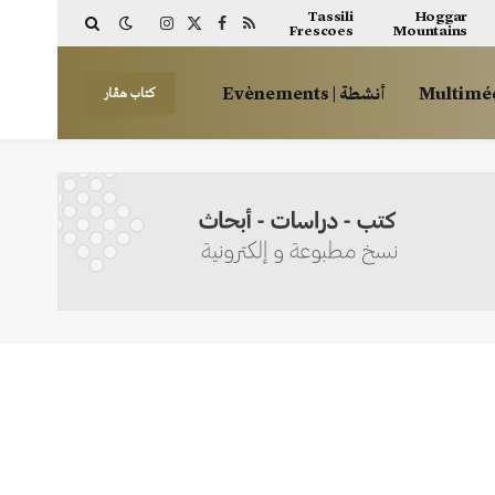
Tassili
Hoggar
Frescoes
Mountains
Instagram
Facebook
X
RSS
(Twitter)
أنشطة | Evènements
كتاب هڤار