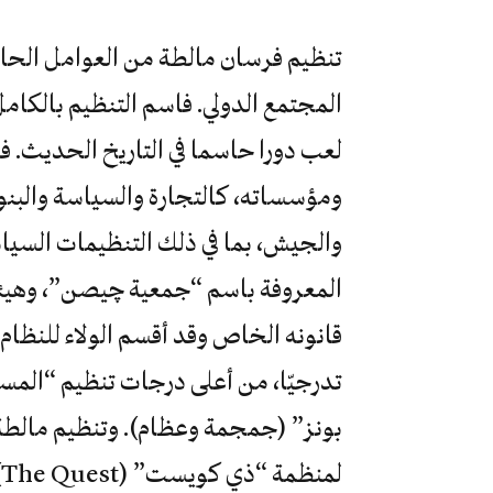
تنظيم فرسان مالطة من العوامل الحاسم
المجتمع الدولي. فاسم التنظيم بالكام
لعب دورا حاسما في التاريخ الحديث. ف
ومؤسساته، كالتجارة والسياسة والبنو
والجيش، بما في ذلك التنظيمات السيا
المعروفة باسم “جمعية چيصن”، وهيئة
قانونه الخاص وقد أقسم الولاء للنظام ا
بونز” (جمجمة وعظام). وتنظيم مالطة 
لمنظمة “ذي كويست” (The Quest).