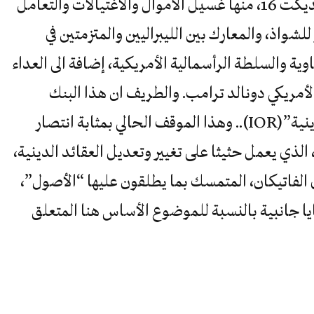
التي ثبتت صحتها أيام البابا السابق بنديكت 16، منها غسيل الأموال والاغتيالات والتعامل
لشواذ، والمعارك بين الليبراليين والمتزمتين في
اوية والسلطة الرأسمالية الأمريكية، إضافة الى العداء
أمريكي دونالد ترامب. والطريف ان هذا البنك
الفاتيكاني اسمه “مؤسسة الأعمال الدينية”(IOR).. وهذا الموقف الحالي بمثابة انتصار
الذي يعمل حثيثا على تغيير وتعديل العقائد الدينية،
 الفاتيكان، المتمسك بما يطلقون عليها “الأصول”،
يا جانبية بالنسبة للموضوع الأساس هنا المتعلق