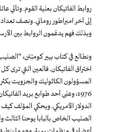
روابط الفاتيكان بعلية القوم. وتأتي عا
إلى آخر امبراطور روماني. ونصف تعداد 
وبذلك فهم يدعّمون الروابط بين الأرست
ونطالع في كتاب بيير كومبْتن، “الصل
اختراق الفاتيكان. فالعين التي ترى 
المسؤولون الكاثوليك والجزويت بكثرة. إ
الدولار الأمريكي. ويحكي المؤلف كيف
الصليب الخاص بالبابا يوحنا الثالث و
أعضاء في منظمات سرية. وهو ما ينطبق أ