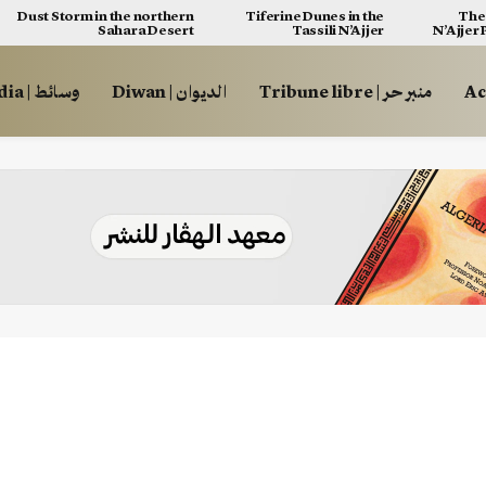
Dust Storm in the northern
Tiferine Dunes in the
The 
Sahara Desert
Tassili N’Ajjer
N’Ajjer
منبر حر | Tribune libre
الديوان | Diwan
وسائط | Multimédia