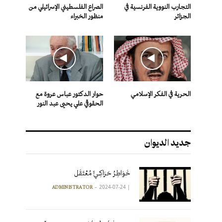
التجارب النووية الفرنسية في
الصراع الفلسطيني الإسرائيلي من
الجزائر
منظور الخبراء
الحرية في الفكر الإسلامي
حوار الدكتور عباس عروة مع
الحقوقي علي يحيى عبد النور
جديد الديوان
خَوَاطِرُ حَرَاكِـيٍّ مُعْتَقَل
2024-07-24
|
ADMINISTRATOR