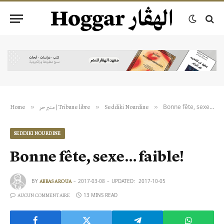
Bonne fête, sexe… faible!
»
»
»
Home
منبر حر | Tribune libre
Seddiki Nourdine
SEDDIKI NOURDINE
Bonne fête, sexe… faible!
BY
2017-03-08
UPDATED:
2017-10-05
ABBAS AROUA
13 MINS READ
AUCUN COMMENTAIRE