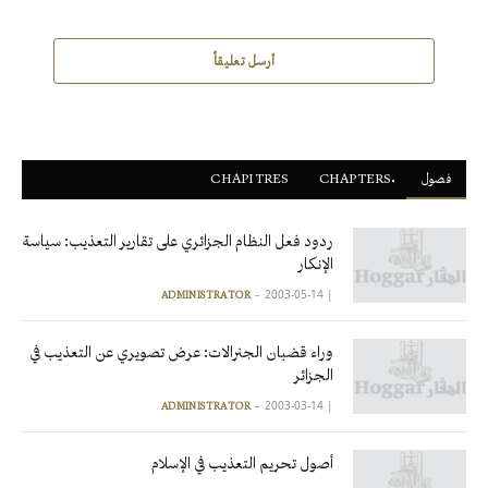
أرسل تعليقاً
فصول
ْCHAPTERS
CHAPITRES
ردود فعل النظام الجزائري على تقارير التعذيب: سياسة
الإنكار
2003-05-14
|
ADMINISTRATOR
وراء قضبان الجنرالات: عرض تصويري عن التعذيب في
الجزائر
2003-03-14
|
ADMINISTRATOR
أصول تحريم التعذيب في الإسلام