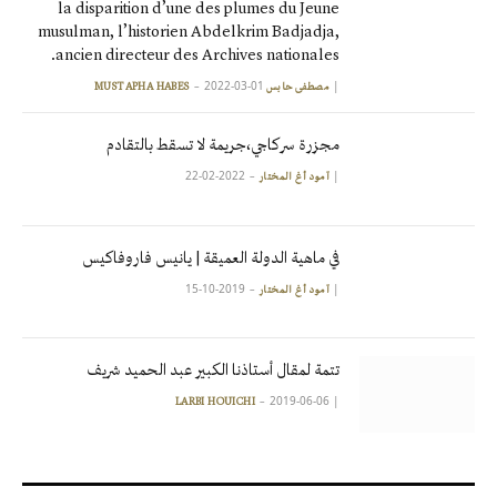
la disparition d’une des plumes du Jeune
musulman, l’historien Abdelkrim Badjadja,
ancien directeur des Archives nationales.
2022-03-01
|
مصطفى حابس MUSTAPHA HABES
مجزرة سركاجي،جريمة لا تسقط بالتقادم
2022-02-22
|
آمود أغ المختار
في ماهية الدولة العميقة | يانيس فاروفاكيس
2019-10-15
|
آمود أغ المختار
تتمة لمقال أستاذنا الكبير عبد الحميد شريف
2019-06-06
|
LARBI HOUICHI