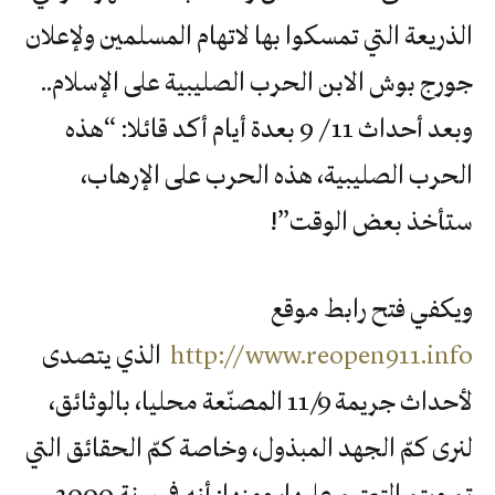
الذريعة التي تمسكوا بها لاتهام المسلمين ولإعلان
جورج بوش الابن الحرب الصليبية على الإسلام..
وبعد أحداث 11/ 9 بعدة أيام أكد قائلا: “هذه
الحرب الصليبية، هذه الحرب على الإرهاب،
ستأخذ بعض الوقت”!
ويكفي فتح رابط موقع
http://www.reopen911.info
الذي يتصدى
لأحداث جريمة 11/9 المصنّعة محليا، بالوثائق،
لنرى كمّ الجهد المبذول، وخاصة كمّ الحقائق التي
تم ويتم التعتيم عليها، ومنها: أنه في سنة 2000