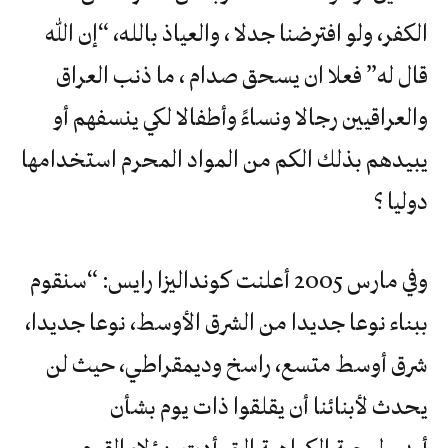
الكفر، ولو افترضنا جدلا ، والعياذ بالله، “إن الله
قال له” فعلا ان يسحق صدام ، ما ذنب العراق
والعراقيين رجالا ونساءً وأطفالا لكي ينسفهم أو
يبيدهم بذلك الكم من المواد المحرم استخدامها
دوليا ؟
وفي مارس 2005 أعلنت كونداليزا رايس: “سنقوم
ببناء نوعا جديدا من الشرق الأوسط، نوعا جديدا،
شرق أوسط متسع، راسخ وديمقراطي، حيث لن
يحدث لأبنائنا أن يقلقوا ذات يوم بشأن