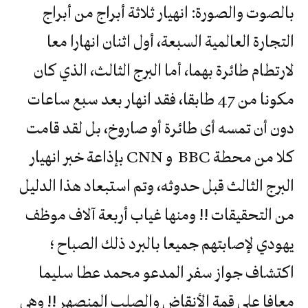
بالصوت والصورة: انهيار ثلاثة أبراج من أبراج
التجارة العالمية السبعة، أول اثنان انهارا معا
لارتطام طائرة بهما، أما البرج الثالث، الذي كان
مكونا من 47 طابقا، فقد انهار بعد سبع ساعات
دون أن تمسه أى طائرة أو صاروخ، بل لقد قامت
كلا من محطة BBC و CNN بإذاعة خبر انهيار
البرج الثالث قبل حدوثه، وتم استبعاد هذا الدليل
من التحقيقات !! ومنها غياب أربعة آلاف موظف
يهودي لإصابتهم جميعا بالبرد ذلك الصباح ؛
اكتشاف جواز سفر المدعو محمد عطا سليما
معافا على قمة الأنقاض والصلب المنصهر !! وهي