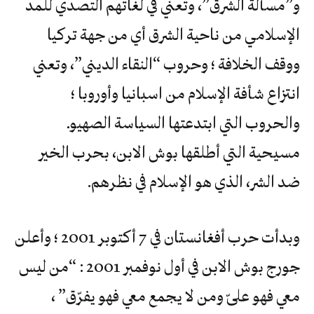
و”مسألة الشرق”، وتعني في لغاتهم التصدي للمد
الإسلامي من ناحية الشرق أي من جهة تركيا
ووقف الخلافة ؛ وحروب “النقاء الديني”، وتعني
انتزاع شأفة الإسلام من اسبانيا وأوروبا ؛
والحروب التي ابتدعتها السياسة الصهيوـ
مسيحية التي أطلقها بوش الابن، بحرب الخير
ضد الشر، الذي هو الإسلام في نظرهم.
وبدأت حرب أفغانستان في 7 أكتوبر 2001 ؛ وأعلن
جورج بوش الابن في أول نوفمبر 2001 : “من ليس
معي فهو علىّ ومن لا يجمع معي فهو يفرّق” ،