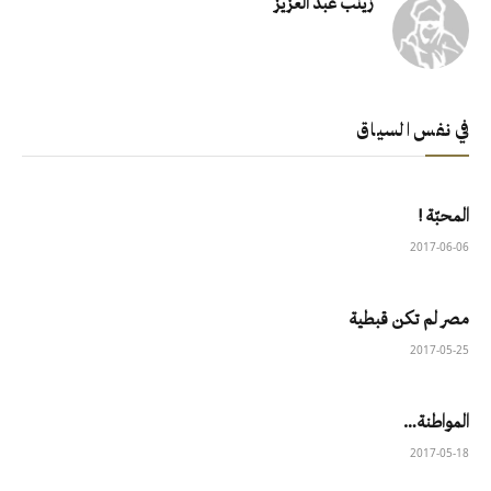
زينب عبد العزيز
في نفس السياق
المحبّة !
2017-06-06
مصر لم تكن قبطية
2017-05-25
المواطنة…
2017-05-18