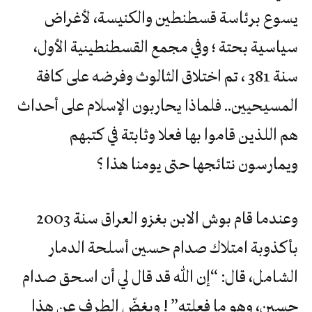
يسوع برئاسة قسطنطين والكنيسة، لأغراض
سياسية بحتة ؛ وفي مجمع القسطنطينية الأول،
سنة 381 ، تم اختلاق الثالوث وفرضه على كافة
المسيحيين.. فلماذا يحاربون الإسلام على أحداث
هم اللذين قاموا بها فعلا وثابتة في كتبهم
ويمارسون نتائجها حتى يومنا هذا ؟
وعندما قام بوش الابن بغزو العراق سنة 2003
بأكذوبة امتلاك صدام حسين أسلحة الدمار
الشامل، قال: “إن الله قد قال لي أن اسحق صدام
حسين، وهو ما فعلته” ! وبغضّ الطرف عن هذا