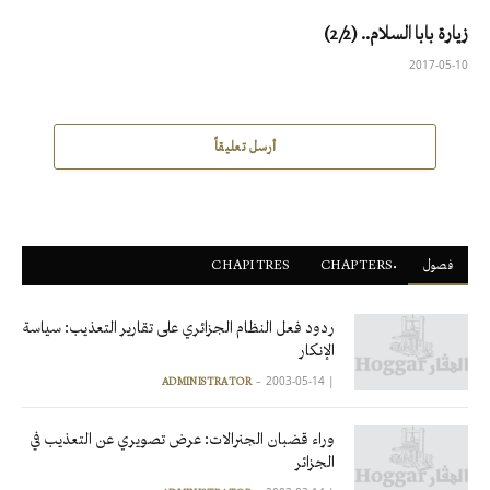
زيارة بابا السلام.. (2/2)
2017-05-10
أرسل تعليقاً
فصول
ْCHAPTERS
CHAPITRES
ردود فعل النظام الجزائري على تقارير التعذيب: سياسة
الإنكار
2003-05-14
|
ADMINISTRATOR
وراء قضبان الجنرالات: عرض تصويري عن التعذيب في
الجزائر