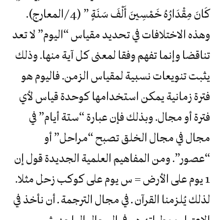
كَانَ مِقْدَارُهُ خَمْسِينَ أَلْفَ سَنَةٍ ” (4/المعارج).
وهذه الاختلافات في تحديد مقياس “اليوم” لا تعد
تناقضا وإنما تفهم وفقا لمعنى كل آية منها. وذلك
يثبت تنويعات نسبية لمقياس الزمن. فاليوم هو
فترة زمانية يمكن استخدامها كوحدة قياس لأي
فترة أو مجال. وبذلك فإن عبارة “ستة أيام” في
مجال في مجال الخلق تصبح “مراحل” أو
“عصور”. ومن المفاهيم العلمية الجديدة قول إن
1 يوم على الأرض = س يوم على كوكب زحل مثلا.
لذلك يُلزمنا القرآن ـ في مجال الترجمة ـ أن نأخذ في
الاعتبار معطياته هو في المجال الواحد، ثم