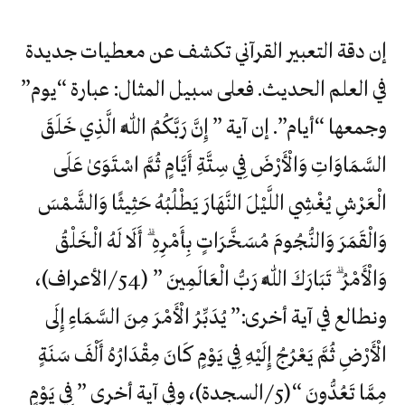
إن دقة التعبير القرآني تكشف عن معطيات جديدة
في العلم الحديث. فعلى سبيل المثال: عبارة “يوم”
وجمعها “أيام”. إن آية ” إِنَّ رَبَّكُمُ اللَّهُ الَّذِي خَلَقَ
السَّمَاوَاتِ وَالْأَرْضَ فِي سِتَّةِ أَيَّامٍ ثُمَّ اسْتَوَىٰ عَلَى
الْعَرْشِ يُغْشِي اللَّيْلَ النَّهَارَ يَطْلُبُهُ حَثِيثًا وَالشَّمْسَ
وَالْقَمَرَ وَالنُّجُومَ مُسَخَّرَاتٍ بِأَمْرِهِ ۗ أَلَا لَهُ الْخَلْقُ
وَالْأَمْرُ ۗ تَبَارَكَ اللَّهُ رَبُّ الْعَالَمِينَ ” (54/الأعراف)،
ونطالع في آية أخرى:” يُدَبِّرُ الْأَمْرَ مِنَ السَّمَاءِ إِلَى
الْأَرْضِ ثُمَّ يَعْرُجُ إِلَيْهِ فِي يَوْمٍ كَانَ مِقْدَارُهُ أَلْفَ سَنَةٍ
مِمَّا تَعُدُّونَ “(5/السجدة)، وفي آية أخرى ” فِي يَوْمٍ