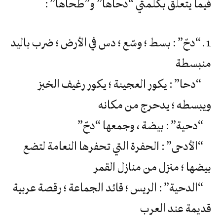
فيما يتعلق بكلمتي “دحاها” و”طحاها” :
1 ـ “دحّ” : بسط ؛ وسّع ؛ دس في الأرض ؛ ضرب باليد
منبسطة
“دحا” : يكور العجينة ؛ يكور رغيف الخبز
ويبسطه ؛ يدحرج من مكانه
“دحية” : بيضة ، وجمعها “دحّ”
“الأدحى” : الحفرة التي تحفرها النعامة لتضع
بيضها ؛ منزل من منازل القمر
“الدحية” : الريس ؛ قائد الجماعة ؛ رقصة عربية
قديمة عند العرب