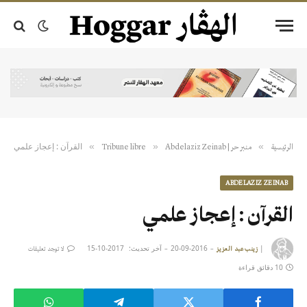
القرآن : إعجاز علمي
»
»
»
الرئيسية
منبر حر | Tribune libre
Abdelaziz Zeinab
ABDELAZIZ ZEINAB
القرآن : إعجاز علمي
|
2016-09-20
آخر تحديث:
2017-10-15
زينب عبد العزيز
لا توجد تعليقات
10 دقائق قراءة