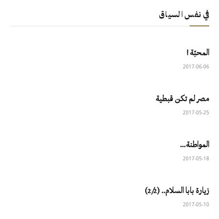
في نفس السياق
المحبّة !
2017-06-06
مصر لم تكن قبطية
2017-05-25
المواطنة…
2017-05-18
زيارة بابا السلام.. (2/2)
2017-05-10