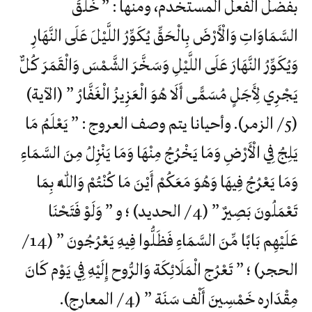
بفضل الفعل المستخدم، ومنها : ” خَلَقَ
السَّمَاوَاتِ وَالْأَرْضَ بِالْحَقِّ يُكَوِّرُ اللَّيْلَ عَلَى النَّهَارِ
وَيُكَوِّرُ النَّهَارَ عَلَى اللَّيْلِ وَسَخَّرَ الشَّمْسَ وَالْقَمَرَ كُلٌّ
يَجْرِي لِأَجَلٍ مُسَمًّى أَلَا هُوَ الْعَزِيزُ الْغَفَّارُ ” (الآية)
(5/ الزمر). وأحيانا يتم وصف العروج : ” يَعْلَمُ مَا
يَلِجُ فِي الْأَرْضِ وَمَا يَخْرُجُ مِنْهَا وَمَا يَنْزِلُ مِنَ السَّمَاءِ
وَمَا يَعْرُجُ فِيهَا وَهُوَ مَعَكُمْ أَيْنَ مَا كُنْتُمْ وَاللَّهُ بِمَا
تَعْمَلُونَ بَصِيرٌ ” (4/ الحديد) ؛ و ” وَلَوْ فَتَحْنَا
عَلَيْهِم بَابًا مِّنَ السَّمَاءِ فَظَلُّوا فِيهِ يَعْرُجُونَ ” (14/
الحجر) ؛ ” تَعْرُج الْمَلَائِكَة وَالرُّوح إِلَيْهِ فِي يَوْم كَانَ
مِقْدَاره خَمْسِينَ أَلْف سَنَة ” (4/ المعارج).