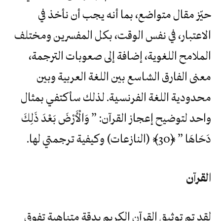
حيّز مقال متواضع، بما أنه يجب أن نأخذ في
الاعتبار، في نفس الوقت، بكل المفسرين ومختلف
الملامح اللغوية، إضافة إلى صعوبات الترجمة،
معنى الفارق الشاسع بين اللغة العربية وبين
محدودية اللغة الفرنسية. لذلك سأكتفي بمثال
واحد لتوضيح إعجاز القرآن: ” وَالْأَرْضَ بَعْدَ ذَلِكَ
دَحَاهَا ” ﴿30﴾ (النازعات) وكيفية ترجمتي لها.
القرآن
لقد تم توثيق القرآن الكريم بدقة متناهية تفوق