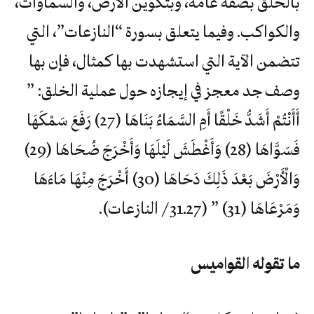
بالخلق بصفة عامة، وبتكوين الأرض، والسماوات،
والكواكب. وفيما يتعلق بسورة “النازعات”، التي
تتضمن الآية التي استشهدت بها كمثال، فإن بها
وصف جد معجز في إيجازه حول عملية الخلق: ”
أَأَنْتُمْ أَشَدُّ خَلْقًا أَمِ السَّمَاءُ بَنَاهَا (27) رَفَعَ سَمْكَهَا
فَسَوَّاهَا (28) وَأَغْطَشَ لَيْلَهَا وَأَخْرَجَ ضُحَاهَا (29)
وَالْأَرْضَ بَعْدَ ذَلِكَ دَحَاهَا (30) أَخْرَجَ مِنْهَا مَاءَهَا
وَمَرْعَاهَا (31) ” (27ـ31 / النازعات).
ما تقوله القواميس