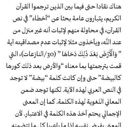
هناك نقادا حتى فيما بين الذين ترجموا القرآن
الكريم، يتبارون عامة بحثا عن “أخطاء” في نص
القرآن، في محاولة منهم لإثبات أنه غير منزل من
عند الله، ويأخذون مثلا لإثبات عدم مصداقيته آية
” وَالْأَرْضَ بَعْدَ ذَلِكَ دَحَاهَا ” (30/النازعات)، التي
قمت بترجمتها بما معناه “والأرض بعد ذلك كورها
كالبيضة” حتى وإن كانت كلمة “بيضة” لا توجد
في النص العربي لهذه الآية. لكنها توجد ضمن
المعاني اللغوية لهذه الكلمة. كما إن المعنى
الإجمالي يحتم أخذ هذه الكلمة في الاعتبار. لأن
المعنى يفرض نفسه إذا ما راعينا كل ما تتضمنه