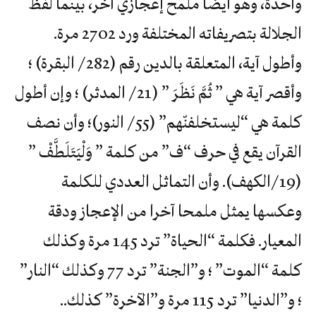
واحدة، وهو أيضا ملمح إعجازي آخر، بينما لفظ
الجلالة بتصريفاته المختلفة ورد 2702 مرة.
وأطول آية، المتعلقة بالدين رقم (282 / البقرة) ؛
وأقصر آية هي ” ثُمَّ نَظَرَ ” (21 / المدثر) ؛ وإن أطول
كلمة هي “ليستخلفنّهم” (55 / النور)؛ وأن نصف
القرآن يقع في حرف “ف” من كلمة ” وَلْيَتَلَطَّفْ ”
(19/الكهف). وأن التماثل العددي للكلمة
وعكسها يمثل ملمحا آخرا من الإعجاز ودقة
المعيار. فكلمة “الحياة” ترد 145 مرة وكذلك
كلمة “الموت” ؛ و”الجنة” ترد 77 وكذلك “النار”
؛ و”الدنيا” ترد 115 مرة و”الآخرة” كذلك..