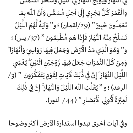
فِي النَّهَار وَيُولِجُ النَّهَار فِي اللَّيْلِ وَسَخَّرَ الشَّمْسَ
وَالْقَمَرَ كُلٌّ يَجْرِي إِلَىٰ أَجَلٍ مُّسَمًّى وَأَنَّ اللَّهَ بِمَا
تَعْمَلُونَ خَبِيرٌ ” (29/لقمان) ؛ و” وَآيَةٌ لَّهُمُ اللَّيْلُ
نَسْلَخُ مِنْهُ النَّهَارَ فَإِذَا هُم مُّظْلِمُونَ ” (37/ يس) ؛
و” وَهُوَ الَّذِي مَدَّ الْأَرْضَ وَجَعَلَ فِيهَا رَوَاسِيَ وَأَنْهَارًا ۖ
وَمِنْ كُلِّ الثَّمَرَاتِ جَعَلَ فِيهَا زَوْجَيْنِ اثْنَيْنِ ۖ يُغْشِي
اللَّيْلَ النَّهَارَ ۚ إِنَّ فِي ذَٰلِكَ لَآيَاتٍ لِقَوْمٍ يَتَفَكَّرُونَ ” (3/
الرعد) ؛ و ” يُقَلِّبُ اللَّهُ اللَّيْلَ وَالنَّهَارَ ۚ إِنَّ فِي ذَٰلِكَ
لَعِبْرَةً لِّأُولِي الْأَبْصَارِ ” (44/ النور).
وفي آيات أخرى تبدوا استدارة الأرض أكثر وضوحا