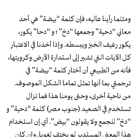
ومثلما رأينا عاليه، فإن كلمة “بيضة” هي أحد
معاني “دحية” وجمعها “دحّ” ؛ و “دحا” يكور،
يكور رغيف الخبز ويبسطه. وإذا أخذنا في الاعتبار
كل الآيات التي تشير إلى استدارة الأرض وكرويتها،
فأنه من الطبيعي أن أختار كلمة “بيضة” في
ترجمتي بما أنها تمثل تماما الشكل الموصوف.
من ناحية أخرى، وحتى يومنا هذا فما تزال
تستخدم في الصعيد (جنوب مصر) كلمة “دحية” و
“دحّ” للجمع ولا يقولون “بيض”. أي إن استخدام
هذا المعنى المستدير لم يختف لغويا. وإن كان