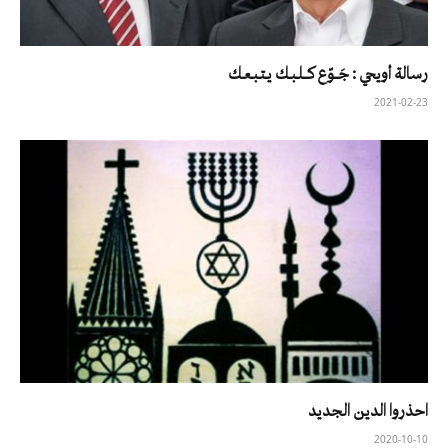
رسالة أويحي : جَــوّع كــلـبـك يـتـبـعـك
2021-02-23
احذروا الدين الجديد
2020-10-10