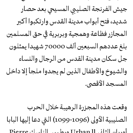
جيش الفرنجة الصليبي المسيحي بعد حصار
شديد، فتح أبواب مدينة القدس وارتكبوا أكبر
المجازر فظاعة وهمجية وبربرية في حق المسلمين
بلغ عددهم السبعين ألف 70000 شهيدا يمثلون
جل سكان مدينة القدس من الرجال والنساء
والشيوخ والأطفال الذين لم يجدوا ملجأ إلا داخل
المسجد الأقصى.
وقعت هذه المجزرة الرهيبة خلال الحرب
الصليبية الأولى (1096-1099) التي دعا إليها البابا
أوربان الثاني Urban ll وبطرس الناسك Pierre