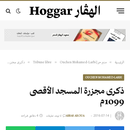
ذكرى مجزرة المسجد الأقصى 1099م
»
»
»
الرئيسية
منبر حر | Tribune libre
Ouchen Mohamed-Larbi
OUCHEN MOHAMED-LARBI
ذكرى مجزرة المسجد الأقصى
1099م
|
2016-07-14
4 دقائق قراءة
ABBAS AROUA
لا توجد تعليقات