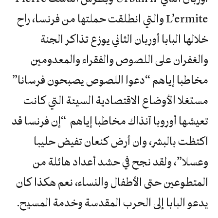
L’ermite والتي انطلقت حملتها من فرنسا، راح
خلالها البابا أوربان الثاني يوزع تذاكر الجنة
والغفران على اللصوص والفقراء والمعدومين
مخاطبا إياهم “دعوا اللصوص يصبحون فرسانا”
مستغلا الأوضاع الاقتصادية السيئة التي كانت
تعيشها أوروبا آنذاك مخاطبا إياهم “إن فرنسا قد
اكتظت بالبشر، وان أرض كنعان تفيض حليبا
وعسلا”، ولقد نجح في حشد أعداد هائلة من
المتطوعين حتى الأطفال والنساء، نعم هكذا كان
يدعو البابا إلى الحرب المقدسة وخدمة المسيح.