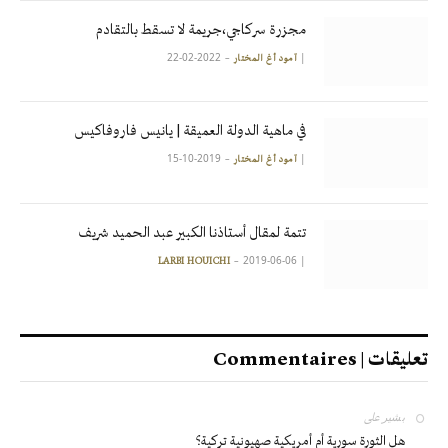
مجزرة سركاجي،جريمة لا تسقط بالتقادم
2022-02-22
|
آمود أغ المختار
في ماهية الدولة العميقة | يانيس فاروفاكيس
2019-10-15
|
آمود أغ المختار
تتمة لمقال أستاذنا الكبير عبد الحميد شريف
2019-06-06
|
LARBI HOUICHI
تعليقات | Commentaires
بشير
على
هل الثورة سورية أم أمريكية صهيونية تركية؟