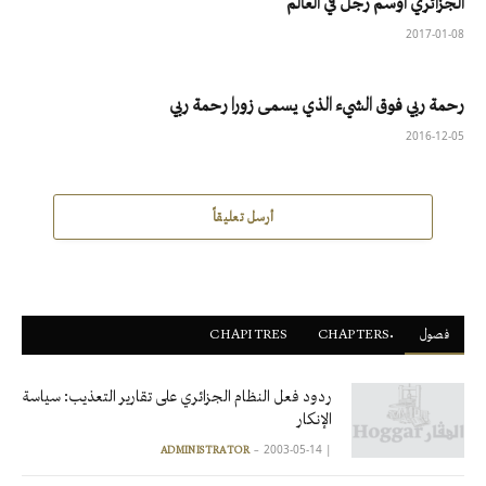
الجزائري أوسم رجل في العالم
2017-01-08
رحمة ربي فوق الشيء الذي يسمى زورا رحمة ربي
2016-12-05
أرسل تعليقاً
فصول
ْCHAPTERS
CHAPITRES
ردود فعل النظام الجزائري على تقارير التعذيب: سياسة
الإنكار
2003-05-14
|
ADMINISTRATOR