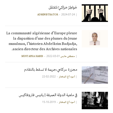
خَوَاطِرُ حَرَاكِـيٍّ مُعْتَقَل
2024-07-24
|
ADMINISTRATOR
La communauté algérienne d’Europe pleure
la disparition d’une des plumes du Jeune
musulman, l’historien Abdelkrim Badjadja,
ancien directeur des Archives nationales.
2022-03-01
|
مصطفى حابس MUSTAPHA HABES
مجزرة سركاجي،جريمة لا تسقط بالتقادم
2022-02-22
|
آمود أغ المختار
في ماهية الدولة العميقة | يانيس فاروفاكيس
2019-10-15
|
آمود أغ المختار