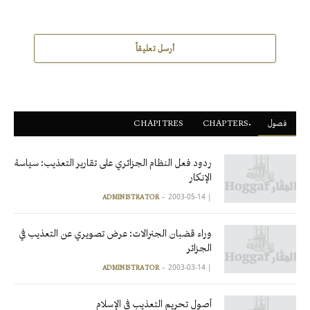
أرسل تعليقاً
فصول
ْCHAPTERS
CHAPITRES
ردود فعل النظام الجزائري على تقارير التعذيب: سياسة
الإنكار
2003-05-14
|
ADMINISTRATOR
وراء قضبان الجنرالات: عرض تصويري عن التعذيب في
الجزائر
2003-03-14
|
ADMINISTRATOR
أصول تحريم التعذيب في الإسلام