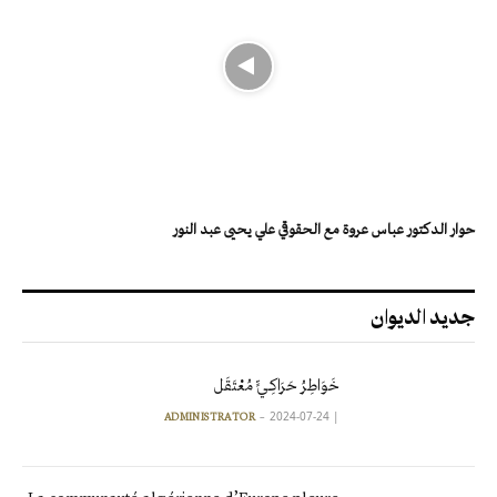
حوار الدكتور عباس عروة مع الحقوقي علي يحيى عبد النور
جديد الديوان
خَوَاطِرُ حَرَاكِـيٍّ مُعْتَقَل
2024-07-24
|
ADMINISTRATOR