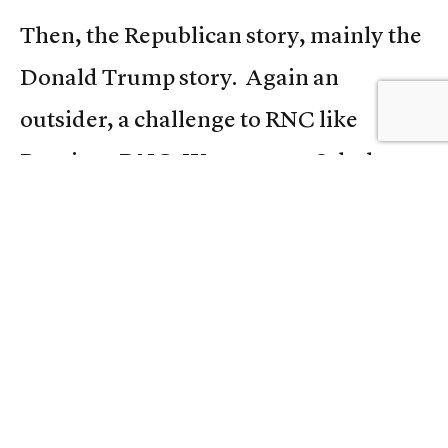
Then, the Republican story, mainly the
Donald Trump story. Again an
outsider, a challenge to RNC like
Bernie to DNC–Wasserman-Schultz.
Whereas Bernie is about class-
bankocracy-speculation-inequality,
Trump is about race-religion-ethnicity,
“demonizing anyone who is not white
and Christian–flirting with Ku Klux
Klan–stereotyping Mexicans and