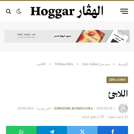
اللاجئ
»
»
»
الرئيسية
منبر حر | Tribune libre
Zine Adine
ZINE ADINE
اللاجئ
|
2016-03-22
آخر تحديث:
2023-04-29
ZINNEDINE BOUMEGOURA
2 دقائق قراءة
لا توجد تعليقات