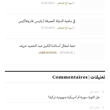
2022-02-22
|
آمود أغ المختار
في ماهية الدولة العميقة | يانيس فاروفاكيس
2019-10-15
|
آمود أغ المختار
تتمة لمقال أستاذنا الكبير عبد الحميد شريف
2019-06-06
|
LARBI HOUICHI
تعليقات | Commentaires
بشير
على
هل الثورة سورية أم أمريكية صهيونية تركية؟
بشير
على