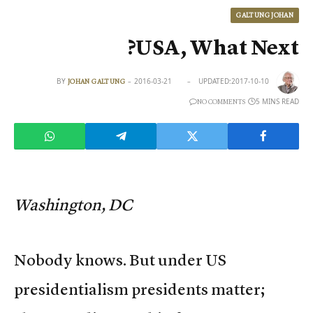
GALTUNG JOHAN
USA, What Next?
BY
2016-03-21
UPDATED:
2017-10-10
JOHAN GALTUNG
5 MINS READ
NO COMMENTS
Washington, DC
Nobody knows. But under US
presidentialism presidents matter;