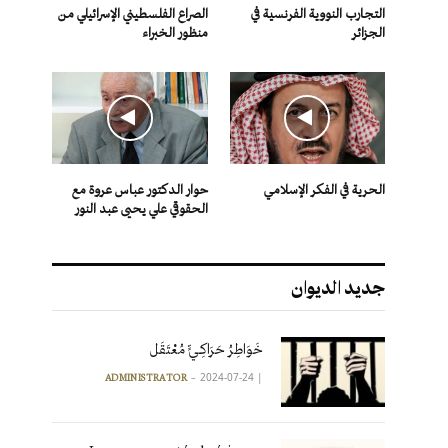
التجارب النووية الفرنسية في
الصراع الفلسطيني الإسرائيلي من
الجزائر
منظور الخبراء
الحرية في الفكر الإسلامي
حوار الدكتور عباس عروة مع
الحقوقي علي يحيى عبد النور
جديد الديوان
خَوَاطِرُ حَرَاكِـيٍّ مُعْتَقَل
2024-07-24
|
ADMINISTRATOR