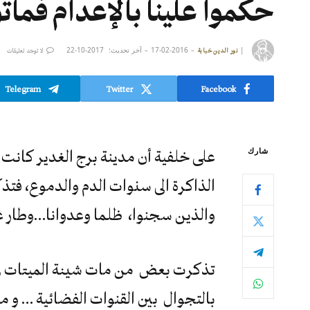
حكموا علينا بالإعدام فمات
|
2016-02-17
آخر تحديث:
2017-10-22
نور الدين خبابة
لا توجد تعليقات
Telegram
Twitter
Facebook
شارك
على خلفية أن مدينة برج الغدير كانت 
الذاكرة الى سنوات الدم والدموع، فتذ
والذين سجنوا، ظلما وعدوانا…وطار عن
تذكرت بعض من مات شينة الميتات ف
بالتجوال بين القنوات الفضائية … و م