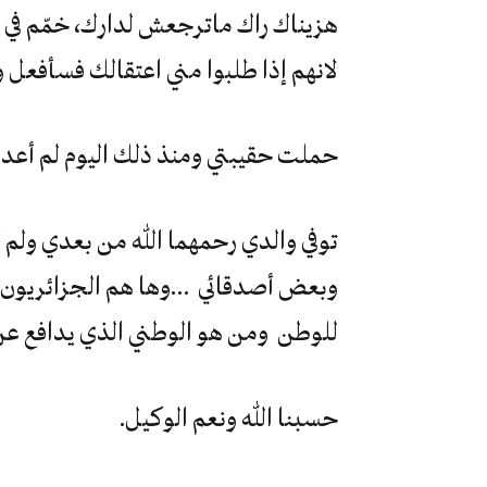
هزيناك راك ماترجعش لدارك، خمّم في 
لانهم إذا طلبوا مني اعتقالك فسأف
حملت حقيبتي ومنذ ذلك اليوم لم أعد ال
توفي والدي رحمهما الله من بعدي ولم أ
وبعض أصدقائي …وها هم الجزائريون ا
للوطن ومن هو الوطني الذي يدافع عن
حسبنا الله ونعم الوكيل.