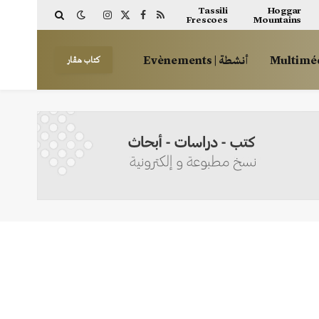
Tassili
Hoggar
Frescoes
Mountains
Instagram
Facebook
X
RSS
(Twitter)
أنشطة | Evènements
كتاب هڤار