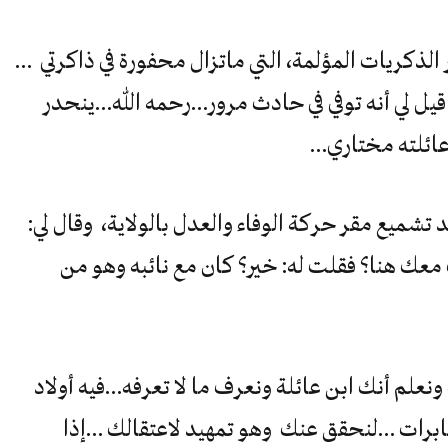
ر الذكريات المؤلمة، التي ماتزال محفورة في ذاكرتي …
قيل لي أنه توفي في حادث مرور…رحمه الله…ينحدر
عائلته مختاري…
 الى المحل بطنجة سنة 2001 بعد تشميع مقر حركة الوفاء والعدل بالولاية، وقال لي:
ث معك هنا؟ فقلت له: خير؟ كان مع نائبه وهو من
نعلم أنك ابن عائلة ونعرف ما لا تعرفه…فيه أولاد
خابرات …لنحقق عنك وهو تمهيد لاعتقالك …إذا