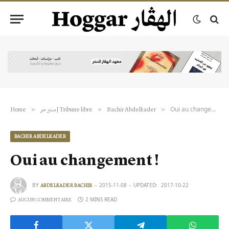
Oui au changement !
»
»
»
Home
منبر حر | Tribune libre
Bachir Abdelkader
BACHIR ABDELKADER
Oui au changement !
BY
2015-11-08
UPDATED:
2017-10-22
ABDELKADER BACHIR
2 MINS READ
AUCUN COMMENTAIRE