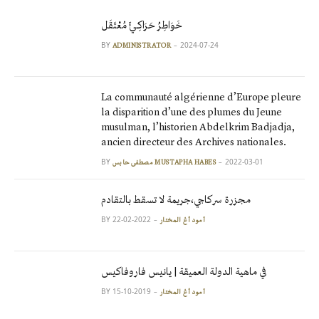
خَوَاطِرُ حَرَاكِـيٍّ مُعْتَقَل
BY
2024-07-24
ADMINISTRATOR
La communauté algérienne d’Europe pleure
la disparition d’une des plumes du Jeune
musulman, l’historien Abdelkrim Badjadja,
ancien directeur des Archives nationales.
BY
2022-03-01
مصطفى حابس MUSTAPHA HABES
مجزرة سركاجي،جريمة لا تسقط بالتقادم
BY
2022-02-22
آمود أغ المختار
في ماهية الدولة العميقة | يانيس فاروفاكيس
BY
2019-10-15
آمود أغ المختار