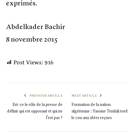
exprimés.
Abdelkader Bachir
8 novembre 2015
Post Views:
916
PREVIOUS ARTICLE
NEXT ARTICLE
Est-ce le rôle de la presse de
Formation de la nation
définir qui est opposant et qui ne
algérienne : Yassine Temlali tord
l’est pas ?
le cou aux idées reçues