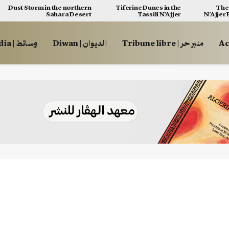
Dust Storm in the northern
Tiferine Dunes in the
The 
Sahara Desert
Tassili N’Ajjer
N’Ajjer
منبر حر | Tribune libre
الديوان | Diwan
وسائط | Multimédia