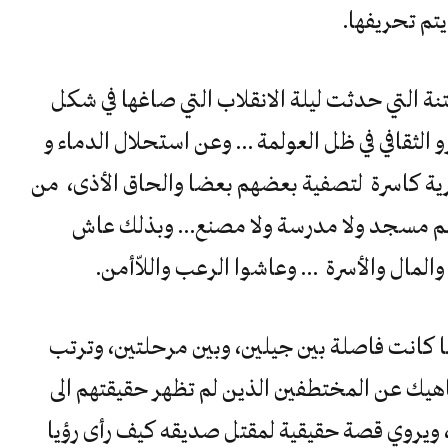
تم تحريفها.
تنة التي حدثت ليلة الانقلاب التي صاغها في شكل
 الثقافي في ظل العولمة … وعن استحلال الدماء و
ية كاسرة لتصفية بعضهم بعضا والحاق الأذى، من
هم مسجد ولا مدرسة ولا مصنع… وبذلك عاش
المال والأسرة … وعاشوا الرعب واللاّأمن.
أنها كانت فاصلة بين جيلين، وبين مرحلتين، وترتب
25 ألف جزائري ناهيك عن المختطفين الذين لم تظهر حقيقتهم الى
 ويروي قصة حقيقية لمقتل صديقه كيف رأى رؤيا