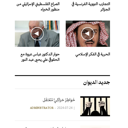
التجارب النووية الفرنسية في
الصراع الفلسطيني الإسرائيلي من
الجزائر
منظور الخبراء
الحرية في الفكر الإسلامي
حوار الدكتور عباس عروة مع
الحقوقي علي يحيى عبد النور
جديد الديوان
خَوَاطِرُ حَرَاكِـيٍّ مُعْتَقَل
2024-07-24
|
ADMINISTRATOR