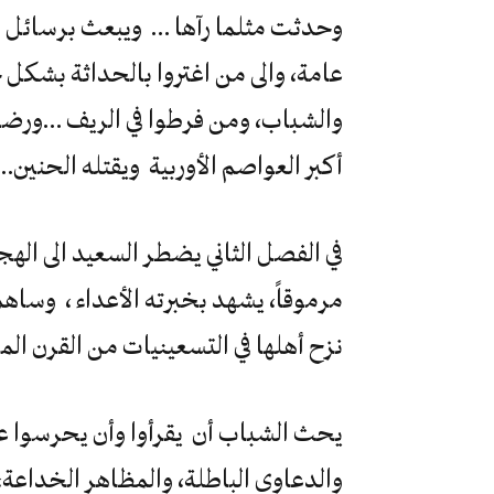
وحدثت مثلما رآها … ويبعث برسائل لا 
عامة، والى من اغتروا بالحداثة بشكل 
والشباب، ومن فرطوا في الريف …ورضوا 
أكبر العواصم الأوربية ويقتله الحنين…
مرموقاً، يشهد بخبرته الأعداء ، وساهم 
نزح أهلها في التسعينيات من القرن ا
يحث الشباب أن يقرأوا وأن يحرسوا عل
والدعاوى الباطلة، والمظاهر الخداعة، وا