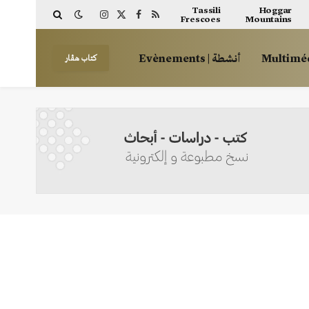
Tassili
Hoggar
Frescoes
Mountains
Instagram
Facebook
X
RSS
(Twitter)
أنشطة | Evènements
كتاب هڤار