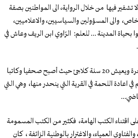
تشفير فيها من خلال الرواية، الى المواطنين بصفة
خاص، والى المسؤولين والسياسيين، والاعلاميين،
بحياة المدينة … للعلم: الرّاوي ابن الريف وعاش في
في الفصل الثاني يضطر السعيد الى الهجرة ويعيش 20 سنة كلاجئ حيث أصبح صحفيا وكاتبا
في اعادة اللحمة في القرية التي ينحدر منها، وهي التي
لماضي…
ى اقتناء الكتب الهامة، فكثير من الكتب المسمومة
لفتاوى العمياء، والاغترار بالوطنية الزائفة ، كان