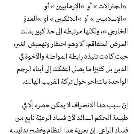
»الجنرالات » أو »الإرهابيين » أو
»الإسلاميين » أو »اللائكيين » أو »العدوّ
الخارجي »، ولكنّها مرتبطة إلى حدّ كبير بذلك
المرض المتفاقم، ألا وهو احتقار وتهميش الغير،
حيث كادت تتبدّد رابطة المواطنة والأخوة في
الدين بل كثيرًا ما يصل التفكّك إلى أبناء الرحِم
الواحدة بالتناحر حول تركة القريب الهالك.
إنّ سبب هذا الانحراف لا يمكن حصره إلّا في
طبيعة الحكم السائد لأنّ فساد الرعيّة نابِع من
فساد الراعي. إنّ تعرية هذا النظام وفضح تدليسه