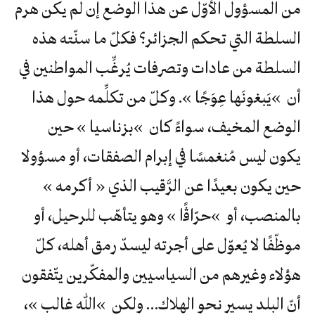
من المسؤول الأوّل عن هذا الوضع إن لم يكن هرم
السلطة التي تحكم الجزائر؟ فكلّ ما سنّته هذه
السلطة من عادات وتصرفات يُرغِّب المواطنين في
أن »يَبغونَها عِوَجًا ». وكلّ من تكلِّمه حول هذا
الوضع المخيف، سواءً كان »بزناسيا » حين
يكون ليس مُنغمسًا في إبرام الصفقات، أو مسؤولا
حين يكون بعيدًا عن الرَّقيب الذي « أكرمه »
بالمنصب، أو »حرّاﭬًا » وهو يتأهّب للرحيل، أو
موظّفًا لا يُعوّل على أجرته ليسدّ رمق أهله، كلّ
هؤلاء وغيرهم من السياسيين والمفكّرين يتّفقون
أنّ البلد يسير نحو الهلاك… ولكن »الله غالب »،