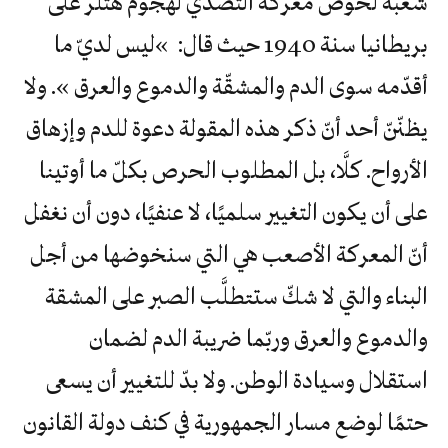
شعبه لخوض معركة التصدي لهجوم هتلر على
بريطانيا سنة 1940 حيث قال: »ليس لديّ ما
أقدّمه سوى الدم والمشقّة والدموع والعرق ». ولا
يظنّنّ أحد أنّ ذكر هذه المقولة دعوة للدم وإزهاق
الأرواح. كلَّا، بل المطلوب الحرص بكلّ ما أوتينا
على أن يكون التغيير سلميًا، لا عنفيًا، دون أن نغفل
أنّ المعركة الأصعب هي التي سنخوضها من أجل
البناء والتي لا شكّ ستتطلَّب الصبر على المشقة
والدموع والعرق وربّما ضريبة الدم لضمان
استقلال وسيادة الوطن. ولا بدّ للتغيير أن يسعى
حتمًا لوضع مسار الجمهورية في كنف دولة القانون