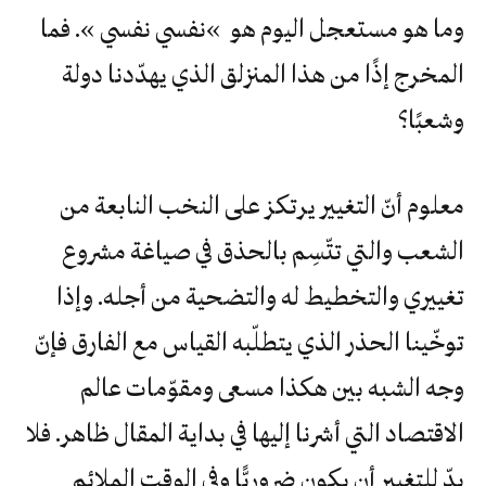
وما هو مستعجل اليوم هو »نفسي نفسي ». فما
المخرج إذًا من هذا المنزلق الذي يهدّدنا دولة
وشعبًا؟
معلوم أنّ التغيير يرتكز على النخب النابعة من
الشعب والتي تتّسِم بالحذق في صياغة مشروع
تغييري والتخطيط له والتضحية من أجله. وإذا
توخّينا الحذر الذي يتطلّبه القياس مع الفارق فإنّ
وجه الشبه بين هكذا مسعى ومقوّمات عالم
الاقتصاد التي أشرنا إليها في بداية المقال ظاهر. فلا
بدّ للتغيير أن يكون ضروريًّا وفي الوقت الملائم