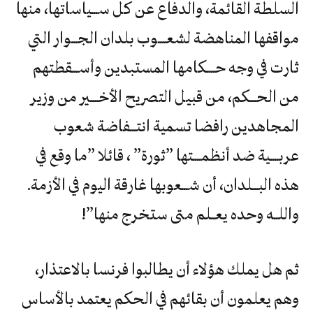
السلطة القائمة، والدفاع عن كل ســـياساتها، منها
مواقفها المناهضة لشعــــوب بلدان الجـــوار التي
ثارت في وجه حــــكامها المستبدين وأســـقطتهم
من الحـــكم، من قبيل التصريح الأخــــير من وزير
المجاهدين رافضا تسمية انتـــفاضة شعوب
عربــــية ضد أنظمــــتها ”ثورة” ، قائلا ”ما وقع في
هذه البـــلدان، أن شـــعوبها غارقة اليوم في الأزمة.
واللــه وحده يعــلم متى ستخرج منها”!
ثم هل يملك هؤلاء أن يطالبوا فرنسا بالاعتذار،
وهم يعلمون أن بقائهم في الحكم يعتمد بالأساس