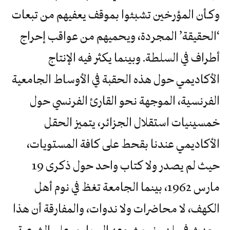
وكـأن المؤرخين تشبثوا بموقف يعفيهم من تبعات
‘الحقيقة’ المجردة، ويحميهم من عواقب إحراج
أطراف في السلطة. وبينما يكثر فيه الإنتاج
الأكاديمي حول هذه الحقبة في الأوساط الجامعية
الفرنسية، الموجهة نحو القارئ الفرنسي حول
خمسينيات استقلال الجزائر، يتميز الحقل
الأكاديمي عندنا بقحط على كافة المستويات،
حيث لم يصدر ولا كتاب واحد حول ذكرى 19
مارس 1962، بينما الجامعة تغظ في نوم أهل
الكهف، لا محاضرات ولا ندوات، والمفارقة أن هذا