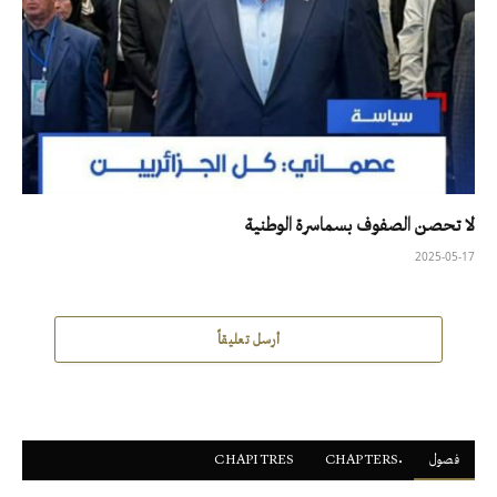
لا تحصن الصفوف بسماسرة الوطنية
2025-05-17
أرسل تعليقاً
فصول
ْCHAPTERS
CHAPITRES