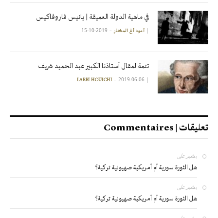
في ماهية الدولة العميقة | يانيس فاروفاكيس
2019-10-15
|
آمود أغ المختار
تتمة لمقال أستاذنا الكبير عبد الحميد شريف
2019-06-06
|
LARBI HOUICHI
تعليقات | Commentaires
بشير
على
هل الثورة سورية أم أمريكية صهيونية تركية؟
بشير
على
هل الثورة سورية أم أمريكية صهيونية تركية؟
بشير