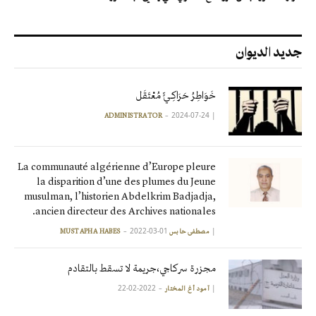
جديد الديوان
خَوَاطِرُ حَرَاكِـيٍّ مُعْتَقَل
2024-07-24
|
ADMINISTRATOR
La communauté algérienne d’Europe pleure
la disparition d’une des plumes du Jeune
musulman, l’historien Abdelkrim Badjadja,
ancien directeur des Archives nationales.
2022-03-01
|
مصطفى حابس MUSTAPHA HABES
مجزرة سركاجي،جريمة لا تسقط بالتقادم
2022-02-22
|
آمود أغ المختار