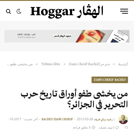
من يخشى طفو أوراق تاريخ حرب التحرير في الجزائر؟
»
»
»
الرئيسية
منبر حر | Tribune libre
Ziani-Cherif Rachid
ZIANI-CHERIF RACHID
من يخشى طفو أوراق تاريخ حرب
التحرير في الجزائر؟
|
2012-03-28
آخر تحديث:
2017-10-
رشيد زياني شريف RACHID ZIANI CHERIF
15
5 دقائق قراءة
لا توجد تعليقات