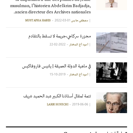
musulman, l’historien Abdelkrim Badjadja,
ancien directeur des Archives nationales.
2022-03-01
|
مصطفى حابس MUSTAPHA HABES
مجزرة سركاجي،جريمة لا تسقط بالتقادم
2022-02-22
|
آمود أغ المختار
في ماهية الدولة العميقة | يانيس فاروفاكيس
2019-10-15
|
آمود أغ المختار
تتمة لمقال أستاذنا الكبير عبد الحميد شريف
2019-06-06
|
LARBI HOUICHI