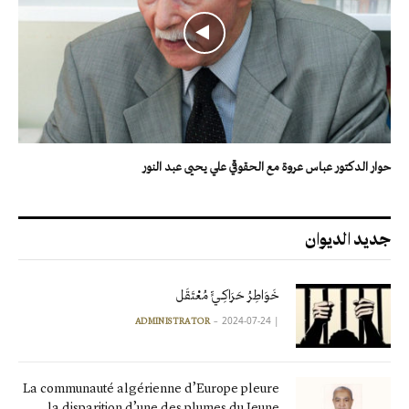
حوار الدكتور عباس عروة مع الحقوقي علي يحيى عبد النور
جديد الديوان
خَوَاطِرُ حَرَاكِـيٍّ مُعْتَقَل
2024-07-24
|
ADMINISTRATOR
La communauté algérienne d’Europe pleure
la disparition d’une des plumes du Jeune