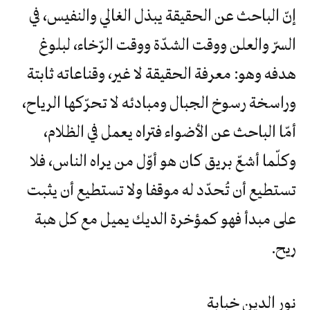
إنّ الباحث عن الحقيقة يبذل الغالي والنفيس، في
السرّ والعلن ووقت الشدّة ووقت الرّخاء، لبلوغ
هدفه وهو: معرفة الحقيقة لا غير، وقناعاته ثابتة
وراسخة رسوخ الجبال ومبادئه لا تحرّكها الرياح،
أمّا الباحث عن الأضواء فتراه يعمل في الظلام،
وكلّما أشعّ بريق كان هو أوّل من يراه الناس، فلا
تستطيع أن تُحدّد له موقفا ولا تستطيع أن يثبت
على مبدأ فهو كمؤخرة الديك يميل مع كل هبة
ريح.
نور الدين خبابة