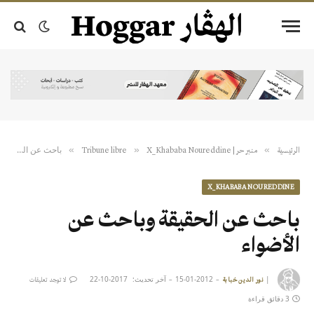
باحث عن الحقيقة وباحث عن الأضواء
»
»
»
الرئيسية
منبر حر | Tribune libre
X_Khababa Noureddine
X_KHABABA NOUREDDINE
باحث عن الحقيقة وباحث عن
الأضواء
|
2012-01-15
آخر تحديث:
2017-10-22
نور الدين خبابة
لا توجد تعليقات
3 دقائق قراءة