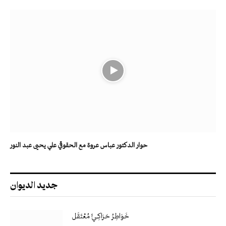
حوار الدكتور عباس عروة مع الحقوقي علي يحيى عبد النور
جديد الديوان
خَوَاطِرُ حَرَاكِـيٍّ مُعْتَقَل