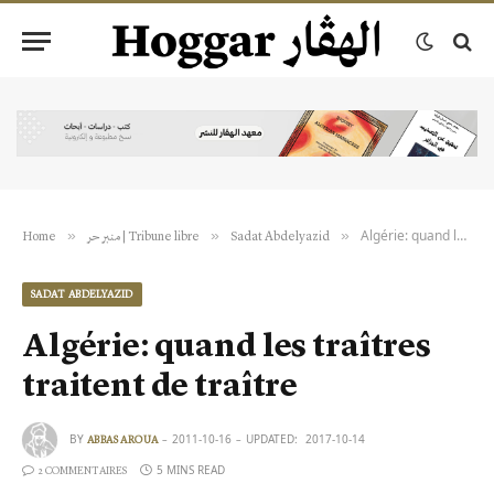
Algérie: quand les traîtres traitent de traître
»
»
»
Home
منبر حر | Tribune libre
Sadat Abdelyazid
SADAT ABDELYAZID
Algérie: quand les traîtres
traitent de traître
BY
2011-10-16
UPDATED:
2017-10-14
ABBAS AROUA
5 MINS READ
2 COMMENTAIRES