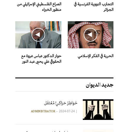
التجارب النووية الفرنسية في
الصراع الفلسطيني الإسرائيلي من
الجزائر
منظور الخبراء
الحرية في الفكر الإسلامي
حوار الدكتور عباس عروة مع
الحقوقي علي يحيى عبد النور
جديد الديوان
خَوَاطِرُ حَرَاكِـيٍّ مُعْتَقَل
2024-07-24
|
ADMINISTRATOR