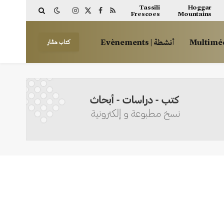
Tassili
Hoggar
Frescoes
Mountains
Instagram
Facebook
X
RSS
(Twitter)
أنشطة | Evènements
كتاب هڤار