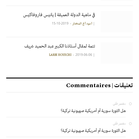
في ماهية الدولة العميقة | يانيس فاروفاكيس
2019-10-15
|
آمود أغ المختار
تتمة لمقال أستاذنا الكبير عبد الحميد شريف
2019-06-06
|
LARBI HOUICHI
تعليقات | Commentaires
بشير
على
هل الثورة سورية أم أمريكية صهيونية تركية؟
بشير
على
هل الثورة سورية أم أمريكية صهيونية تركية؟