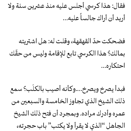
فقال: هذا كرسي أجلس عليه منذ عشرين سنة ولا
أريد أن أراك جالساً عليه…
فضحكت حدّ القهقهة، وقلت له: هل اشتريته
بمالك؟ هذا الكرسي تابع للإقامة وليس من حقّك
احتكاره…
فبدأ يصرخ ويصرخ….وكأنه أصيب بالكلَب؟ سمع
ذلك الشيخ الذي تجاوز الخامسة والسبعين من
عمره وأدرك مراده. وبمجرد أن فتح ذلك الشيخ
الجاهل “الذي لا يقرأ ولا يكتب” باب حجرته،