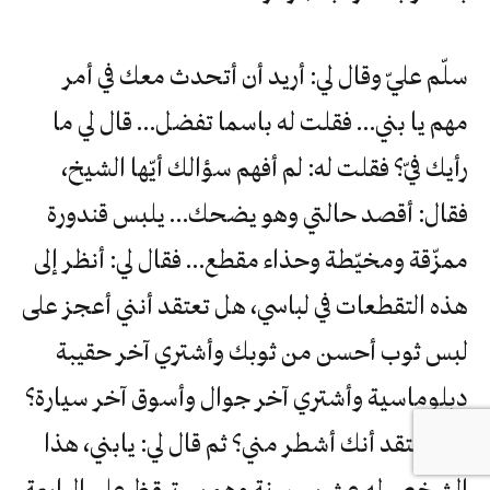
سلّم عليّ وقال لي: أريد أن أتحدث معك في أمر
مهم يا بني… فقلت له باسما تفضل… قال لي ما
رأيك فيّ؟ فقلت له: لم أفهم سؤالك أيّها الشيخ،
فقال: أقصد حالتي وهو يضحك… يلبس قندورة
ممزّقة ومخيّطة وحذاء مقطع… فقال لي: أنظر إلى
هذه التقطعات في لباسي، هل تعتقد أنني أعجز على
لبس ثوب أحسن من ثوبك وأشتري آخر حقيبة
دبلوماسية وأشتري آخر جوال وأسوق آخر سيارة؟
هل تعتقد أنك أشطر مني؟ ثم قال لي: يابني، هذا
الشخص له عشرين سنة وهو يستيقظ على الرابعة