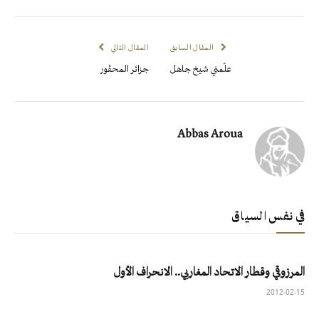
المقال السابق
المقال التالي
علّمني شيخ جاهل
جزائر المحڤور
Abbas Aroua
في نفس السياق
المرزوقي وقطار الاتحاد المغاربي.. الانحراف الأول
2012-02-15