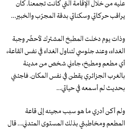
عليه من خلال الإقامة التي كانت تجمعنا. كان
يراقب حركاتي وسكناتي بدقة المجرّب والخبير…
وذات يوم دخلت المطبخ المشترك لأحضّر وجبة
الغداء، وعند جلوسي لتناول الغداء في نفس القاعة،
أي مطعم ومطبخ، جاءني شخص من مدينة
بالغرب الجزائري يقطن في نفس المكان. فاجئني
بحديث لم أسمعه في حياتي…
ولم أكن أدري ما هو سبب مجيئه إلى قاعة
المطعم ومخاطبتي بذلك المستوى المتدني… قال