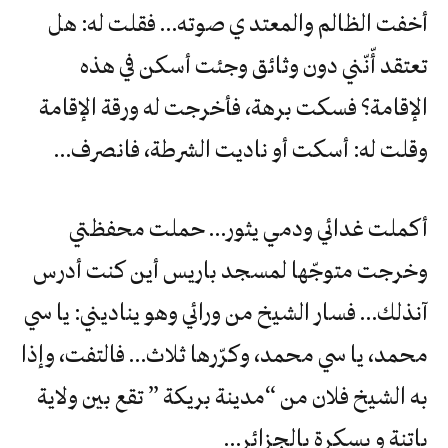
أخفت الظالم والمعتد ي صوته… فقلت له: هل
تعتقد أّنّني دون وثائق وجئت أسكن في هذه
الإقامة؟ فسكت برهة، فأخرجت له ورقة الإقامة
وقلت له: أسكت أو ناديت الشرطة، فانصرف…
أكملت غدائي ودمي يثور… حملت محفظتي
وخرجت متوجّها لمسجد باريس أين كنت أدرس
آنذلك… فسار الشيخ من ورائي وهو يناديني: يا سي
محمد، يا سي محمد، وكرّرها ثلاث… فالتفت، وإذا
به الشيخ فلان من “مدينة بريكة ” تقع بين ولاية
باتنة و بسكرة بالجزائر…