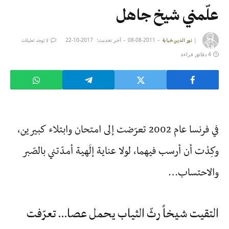
علّمني شيخ جاهل
|
2011-08-08
آخر تحديث:
2017-10-22
نور الدين خبابة
لا توجد تعليقات
4 دقائق قراءة
في فرنسا عام 2002 تعرّضت إلى امتحان وابتلاء كبيرين،
وكِدْت أن أرسب فيهما، لولا عناية إلَهية أمدّتني بالصّبر
والاحتساب…
التقيت شيخاً رثّ الثياب يحمل عصا… تعرّفت