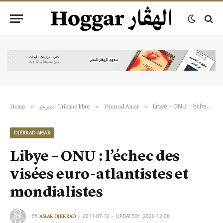
Libye – ONU : l’échec des visées euro-atlantistes et mondialistes
»
»
»
Home
منبر حر | Tribune libre
Djerrad Amar
DJERRAD AMAR
Libye – ONU : l’échec des
visées euro-atlantistes et
mondialistes
BY
2011-07-12
UPDATED:
2020-12-08
AMAR DJERRAD