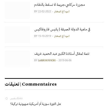
مجزرة سركاجي،جريمة لا تسقط بالتقادم
BY
2022-02-22
آمود أغ المختار
في ماهية الدولة العميقة | يانيس فاروفاكيس
BY
2019-10-15
آمود أغ المختار
تتمة لمقال أستاذنا الكبير عبد الحميد شريف
BY
2019-06-06
LARBI HOUICHI
تعليقات | Commentaires
بشير
dans
هل الثورة سورية أم أمريكية صهيونية تركية؟