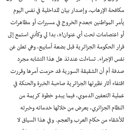
مكافحة الإرهاب، وإصدار بيان للداخلية في نفس اليوم
يأمر المواطنين “بعدم الخروج في مسيرات أو مظاهرات
أو اعتصامات تحت أي عنوان!”، بدا لي وكأنني استمع إلى
قرار الحكومة الجزائرية قبل بضعة أسابيع، وهي تعلن عن
نفس الإجراء. تساءلت عندئذ هل هذا التشابه مجرد
صدفة أم أن الشقيقة السورية قد حزمت أمرها وقررت
اقتفاء أثار نظيرتها الجزائرية صاحبة الخبرة والحنكة في
عملية التعفين الدموي، فيما يبدو خطوة كريمة من
النظام الجزائري، يعرض من خلالها خدماته وخبرته
للأشقاء من حكام العرب والعجم. وفي هذا السياق لا