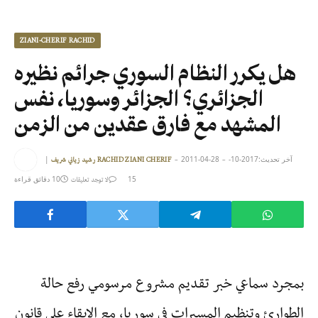
ZIANI-CHERIF RACHID
هل يكرر النظام السوري جرائم نظيره
الجزائري؟ الجزائر وسوريا، نفس
المشهد مع فارق عقدين من الزمن
آخر تحديث:
2017-10-
2011-04-28
|
رشيد زياني شريف RACHID ZIANI CHERIF
15
10 دقائق قراءة
لا توجد تعليقات
بمجرد سماعي خبر تقديم مشروع مرسومي رفع حالة
الطوارئ وتنظيم المسيرات في سوريا، مع الإبقاء على قانون