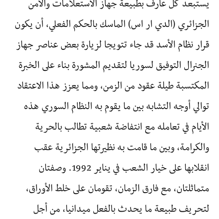
يستبعد كل عارف بطبيعة جهاز الاستعلامات والأمن
الجزائري (الدي ار اس) الماسك بالحكم الفعلي، أن يكون
قرار نظام الأسد قد جاء تتويجا لزيارة بعض عناصر جهاز
الجنرال التوفيق لسوريا لتقديم المشورة بناء على الخبرة
المكتسبة طيلة عقود من الزمن، ومما يعزز هذا الاعتقاد
توالي أوجه التشابه بين ما يقوم به النظام السوري هذه
الأيام في تعامله مع انتفاضة شعبية تطالب بالحرية
والكرامة، وبين ما قامت به نظيرتها الجزائرية عقب
انقلابها على خيار الشعب في يناير 1992. وصفتان
متماثلتان، مع فارق الزمان، تقومان على خلط الأوراق،
لتحريف طبيعة ما يحدث بالفعل ميدانيا، من أجل