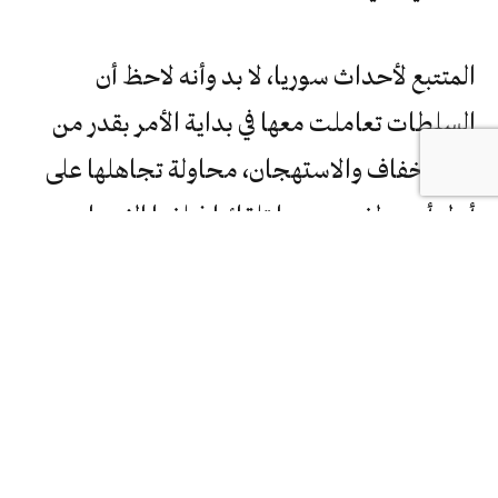
المتتبع لأحداث سوريا، لا بد وأنه لاحظ أن
السلطات تعاملت معها في بداية الأمر بقدر من
الاستخفاف والاستهجان، محاولة تجاهلها على
أمل أن ينطفئ وهجها تلقائيا فيلفها النسيان،
وبذلك لن تضطر إلى تقديم أية تنازلات فعلية
للمطالبين بالإصلاحات، بحجة أن ما يحدث في
البلد يختلف عما يجري في الكثير من البلدان
العربية. لكن جرت رياح الاحتجاجات خلاف ما
تشتهيه سفن البعث الأسدي، حيث سرعان ما
زادت وتيرة الاحتجاجات واتسعت رقعتها جغرافيا