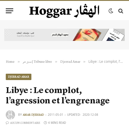
Libye : Le complot, l’agression et l’engrenage
»
»
»
Djerrad Amar
منبر حر | Tribune libre
Home
DJERRAD AMAR
Libye : Le complot,
l’agression et l’engrenage
BY
2011-05-01
UPDATED:
2020-12-08
AMAR DJERRAD
4 MINS READ
AUCUN COMMENTAIRE