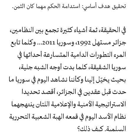
تحقيق هدف أساسي: استدامة الحكم مهما كان الثمن.
في الحقيقة، ثمة أشياء كثيرة تجمع بين النظامين،
جزائر مستهل 1992، وسوريا 2011… وكلما تابع
المرء التطورات الدامية المتسارعة أحداثها في
سوريا الشقيقة، كلما بدت أوجه الشبه جلية،
بحيث يخيّل إلينا وكأننا نشاهد اليوم في سوريا ما
حدث قبل عقدين في الجزائر، أقصد تحديدا
الاستراتيجية الأمنية والإعلامية اللتان ينتهجهما
نظام الأسد اليوم في قمعه الهبة الشعبية التحررية
السلمية. كيف ذلك؟