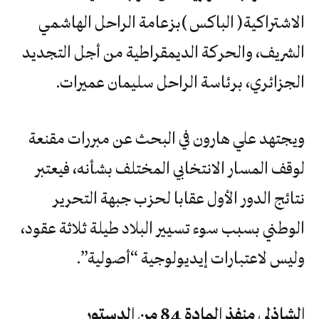
‬الجزائري،‭ ‬برئاسة‭ ‬الراحل‭ ‬سليمان‭ ‬عميرات‭.‬
ويجتهد علي هارون في البحث عن مبررات مقنعة
لوقف المسار الانتخابي المختلف بشأنه، فيعتبر
نتائج الدور الأول عقابا لحزب جبهة التحرير
الوطني بسبب سوء تسيير البلاد طيلة ثلاثة عقود،
وليس لاعتبارات إيديولوجية “أصولية”.
الشاذلي‮ ‬منفذ‭ ‬المادة‭ ‬84‭ ‬من‭ ‬الدستور