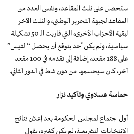
ستحصل على ثلث المقاعد، ونفس العدد من
المقاعد لجبهة التحرير الوطني، والثلث الآخر
لبقية الأحزاب الأخرى، التي قاربت الـ 50 تشكيلة
‬آخر،‭ ‬كان‭ ‬سيحسمها‭ ‬من‭ ‬دون‭ ‬شط‭ ‬في‭ ‬الدور‭ ‬الثاني‭.‬
حماسة‭ ‬عسلاوي‭ ‬وتأكيد‭ ‬نزار
أول اجتماع لمجلس الحكومة بعد إعلان نتائج
الانتخابات التشريعية، لم يكن كغيره، يقول