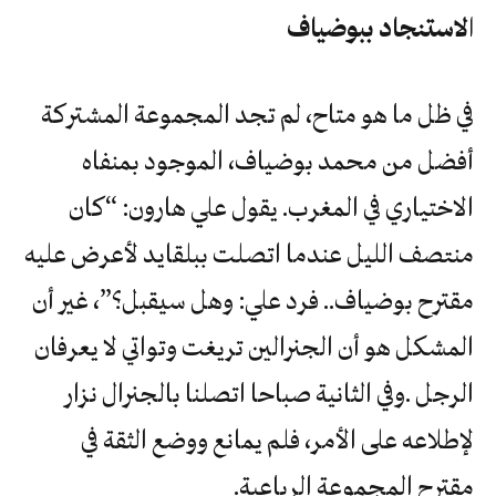
الاستنجاد‭ ‬ببوضياف
في ظل ما هو متاح، لم تجد المجموعة المشتركة
أفضل من محمد بوضياف، الموجود بمنفاه
الاختياري في المغرب. يقول علي هارون: “كان
منتصف الليل عندما اتصلت ببلقايد لأعرض عليه
مقترح بوضياف.. فرد علي: وهل سيقبل؟”، غير أن
المشكل هو أن الجنرالين تريغت وتواتي لا يعرفان
‬مقترح‭ ‬المجموعة‭ ‬الرباعية‭.‬