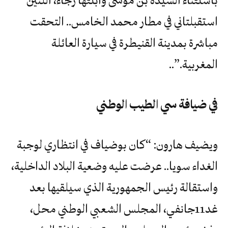
باستثناء السيدة بن موسى وابنتها رجاء، اللتين
استقبلتاني في مطار محمد الخامس.. التحقت
‬المغربية‭..‬‮”‬‭.‬
في‭ ‬ضيافة‭ ‬سي‭ ‬الطيب‭ ‬الوطني
ويضيف هارون: “كان بوضياف في انتظاري لوجبة
الغداء سويا.. عرضت عليه وضعية البلاد الداخلية،
واستقالة رئيس الجمهورية الذي سيلقيها بعد
غد11جانفي، المجلس الشعبي الوطني محل،