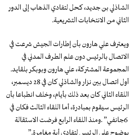
الشاذلي بن جديد، كحل لتفادي الذهاب إلى الدور
الثاني من الانتخابات التشريعية.
ويعترف علي هارون بأن إطارات الجيش شرعت في
الاتصال بالرئيس دون علم الطرف المدني في
المجموعة المشتركة، علي هارون وبوبكر بلقايد.
أول اتصال بين نزار والشاذلي كان في 28 ديسمبر،
اللقاء الثاني كان بعد ذلك بأيام، وخلف انطباعا بأن
‬بوضوح‭ ‬على‭ ‬الرئيس‭ ‬لتفادي‭ ‬أية‭ ‬مغامرة‮”‬‭.‬