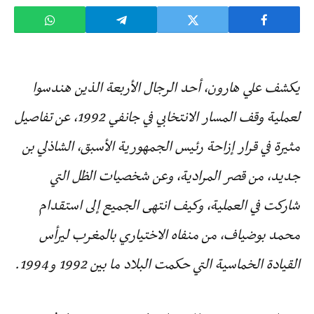
يكشف علي هارون، أحد الرجال الأربعة الذين هندسوا
لعملية وقف المسار الانتخابي في جانفي 1992، عن تفاصيل
مثيرة في قرار إزاحة رئيس الجمهورية الأسبق، الشاذلي بن
جديد، من قصر المرادية، وعن شخصيات الظل التي
شاركت في العملية، وكيف انتهى الجميع إلى استقدام
‬القيادة‭ ‬الخماسية‭ ‬التي‭ ‬حكمت‭ ‬البلاد‭ ‬ما‭ ‬بين‭ ‬1992‭ ‬و1994.‬