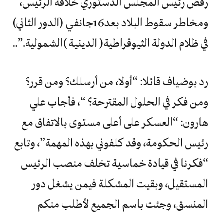
رفض رئيس المجلس الدستوري خلافة الرئيس،
ومخاطر سقوط البلاد بعد16جانفي (الدور الثاني)
في ظلام‭ ‬الدولة‭ ‬الثيوقراطية‭ ‬‮(‬الدينية‮)‬‭ ‬الشمولية‭..‬‮”‬‭.‬
رد بوضياف قائلا: “أولا، من أرسلك؟ ومن قرر؟
ومن فكر في الحلول المقترحة؟ “، فأجاب علي
هارون: “العسكر على أعلى مستوى بالاتفاق مع
رئيس الحكومة، وقد كلفوني بهذه المهمة”، وتابع
“فكرنا في قيادة خماسية تخلف منصب الرئيس
المستقيل، وبقيت المشكلة فيمن يشغل دور