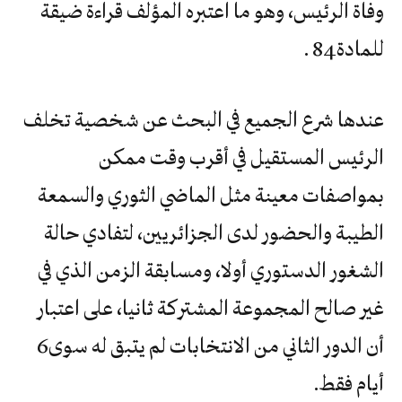
‬للمادة‭ ‬84.‬
عندها شرع الجميع في البحث عن شخصية تخلف
الرئيس المستقيل في أقرب وقت ممكن
بمواصفات معينة مثل الماضي الثوري والسمعة
الطيبة والحضور لدى الجزائريين، لتفادي حالة
الشغور الدستوري أولا، ومسابقة الزمن الذي في
غير صالح المجموعة المشتركة ثانيا، على اعتبار
أن الدور الثاني‭ ‬من‭ ‬الانتخابات‭ ‬لم‭ ‬يتبق‭ ‬له‭ ‬سوى‭ ‬6‭
‬أيام‭ ‬فقط‭.‬