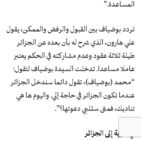
‬المساعدة‮”‬‭.‬
تردد بوضياف بين القبول والرفض والممكن، يقول
علي هارون، الذي شرح له بأن بعده عن الجزائر
طيلة ثلاثة عقود وعدم مشاركته في الحكم يعتبر
عاملا مساعدا. تدخلت السيدة بوضياف لتقول:
“محمد (بوضياف)، تقول دائما سندخل الجزائر
‬تناديك،‭ ‬فمتى‭ ‬ستلبي‭ ‬دعوتها؟‮”.‬
‬في‭ ‬سرية‭ ‬إلى‮ ‬الجزائر