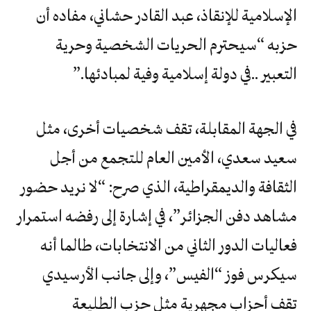
الإسلامية للإنقاذ، عبد القادر حشاني، مفاده أن
‬التعبير‭.. ‬في‭ ‬دولة‭ ‬إسلامية‭ ‬وفية‭ ‬لمبادئها‮”‬‭.‬
في الجهة المقابلة، تقف شخصيات أخرى، مثل
سعيد سعدي، الأمين العام للتجمع من أجل
الثقافة والديمقراطية، الذي صرح: “لا نريد حضور
مشاهد دفن الجزائر”، في إشارة إلى رفضه استمرار
فعاليات الدور الثاني من الانتخابات، طالما أنه
سيكرس فوز “الفيس”، وإلى جانب الأرسيدي