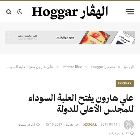
علي‭ ‬هارون‭ ‬يفتح‭ ‬العلبة‭ ‬السوداء‭ ‬للمجلس‭ ‬الأعلى‭ ‬للدولة
»
»
»
الرئيسية
منبر حر | Tribune libre
Hoggar
HOGGAR
‬للمجلس‭ ‬الأعلى‭ ‬للدولة
|
2011-04-11
آخر تحديث:
2017-10-15
HOGGAR
لا توجد تعليقات
11 دقائق قراءة