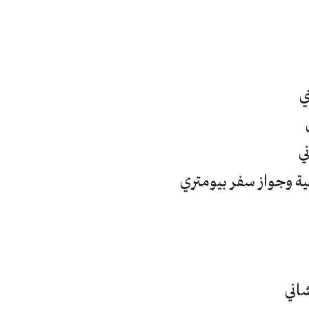
ي
ي
ية وجواز سفر بيومتري
اني