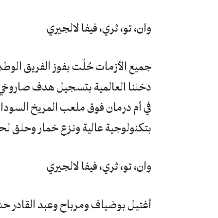
وان، تو، ثري، فيفا لالجيري
جميع الأزمات حُلّت بفوز الفريق الوطن
دخلنا العالمية بتسجيل هدف صاروخي
في أم درمان فوق ملعب المريخ السودان
بتكنولوجية عالية ونزع خمار وحلق لح
وان، تو، ثري، فيفا لالجيري
أغتيل بوضياف ومرباح وعبد القادر حش