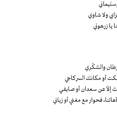
سليماني
زابي ولا شاوي
ا يا زرهوني
طان والسٌكّري
أسكت أو مكانك السركاجي
ث إلاّ عن سعدان أو صايفي
اتنا، فحوار مع مغني أو زياني