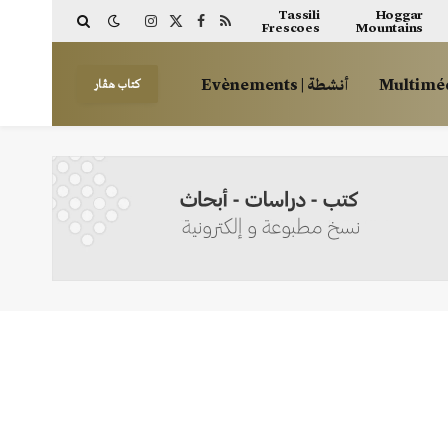
Tassili
Hoggar
Frescoes
Mountains
Instagram
Facebook
X
RSS
(Twitter)
أنشطة | Evènements
كتاب هڤار