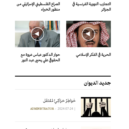
التجارب النووية الفرنسية في
الصراع الفلسطيني الإسرائيلي من
الجزائر
منظور الخبراء
الحرية في الفكر الإسلامي
حوار الدكتور عباس عروة مع
الحقوقي علي يحيى عبد النور
جديد الديوان
خَوَاطِرُ حَرَاكِـيٍّ مُعْتَقَل
2024-07-24
|
ADMINISTRATOR