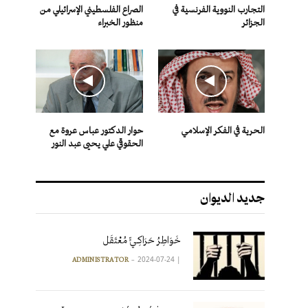
التجارب النووية الفرنسية في
الصراع الفلسطيني الإسرائيلي من
الجزائر
منظور الخبراء
الحرية في الفكر الإسلامي
حوار الدكتور عباس عروة مع
الحقوقي علي يحيى عبد النور
جديد الديوان
خَوَاطِرُ حَرَاكِـيٍّ مُعْتَقَل
2024-07-24
|
ADMINISTRATOR