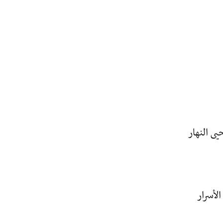
يى النهار
لأسرار