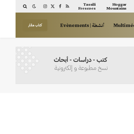
Tassili
Hoggar
Frescoes
Mountains
Instagram
Facebook
X
RSS
(Twitter)
أنشطة | Evènements
كتاب هڤار