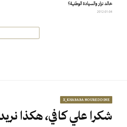
خالد نزار والسيادة الوطنية؟
2012-01-04
X_KHABABA NOUREDDINE
شكرا علي كافي، هكذا نري