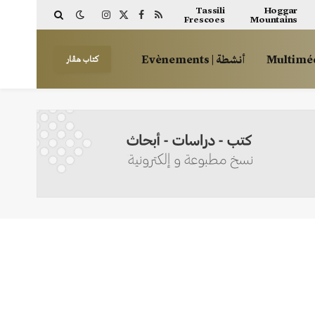
Tassili
Hoggar
Frescoes
Mountains
Instagram
Facebook
X
RSS
(Twitter)
أنشطة | Evènements
كتاب هڤار