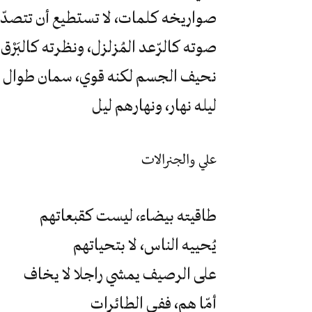
صواريخه كلمات، لا تستطيع أن تتصدّا
صوته كالرّعد المُزلزل، ونظرته كالبَرْ
نحيف الجسم لكنه قوي، سمان طوال 
ليله نهار، ونهارهم ليل
علي والجنرالات
طاقيته بيضاء، ليست كقبعاتهم
يُحييه الناس، لا بتحياتهم
على الرصيف يمشي راجلا لا يخاف
أمّا هم، ففي الطائرات