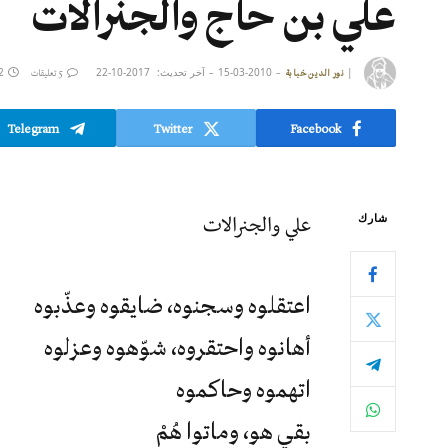
علي بن حاج والجنرالات
|
2010-03-15
آخر تحديث:
2017-10-22
2 دقائق ق
نور الدين خبابة
5 تعليقات
Telegram
Twitter
Facebook
علي والجنرالات
شارك
اعتقلوه وسجنوه، ضايقوه وعذّبوه
أهانوه واحتقروه، شوّهوه وعزلوه
اتهموه وحاكموه
بقي هو، وماتوا هُمْ