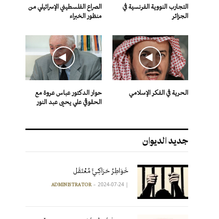
التجارب النووية الفرنسية في
الصراع الفلسطيني الإسرائيلي من
الجزائر
منظور الخبراء
الحرية في الفكر الإسلامي
حوار الدكتور عباس عروة مع
الحقوقي علي يحيى عبد النور
جديد الديوان
خَوَاطِرُ حَرَاكِـيٍّ مُعْتَقَل
2024-07-24
|
ADMINISTRATOR