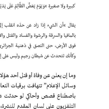
كبيرة ولا صغيرة “وَيَوْمَ يَعَضُّ الظَّالِمُ عَلَى ي
يقال “أن الشيء إذا زاد عن حدّه انقلب إل
بالمافيا والسرقة والرشوة والفساد والقتل و
فوق الأرض، حتى التصق في ذهنية الجزائري
وكأنك تتحدث عن شيطان رجيم وليس على إنس
وما إن يعلن عن وفاة أو قتل أحد هؤلاء
وسائل الإعلام” تتهافت برقيات التع
باصطناع قصص وأحاكي لو حدثت عنها
التلفزيون على لسان المقدم للنشرة،