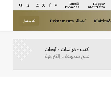
Tassili
Hoggar
Frescoes
Mountains
Instagram
Facebook
X
RSS
(Twitter)
أنشطة | Evènements
كتاب هڤار