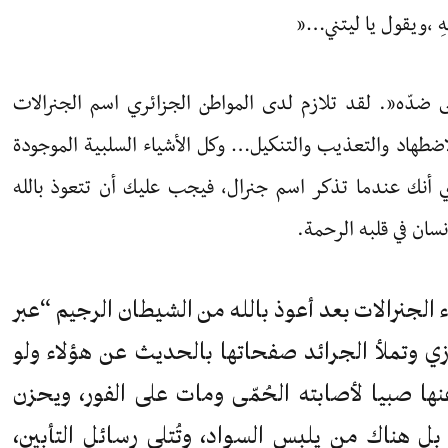
َدَيْهِ ،ويقول يا ليتني…”
ى ضدّه”. لقد تلازم لدى المواطن الجزائري اسم الجنرالات
الاضطهاد والتعذيب والتنكيل… وكل الأشياء السلبية الموجودة
 أنك عندما تذكر اسم جنرال، فيجب عليك أن تتعوذ بالله
ان في قلبه الرحمة.
 الجنرالات بعد أعوذ بالله من الشيطان الرجيم “عبر
ازي وتملأ الجرائد صفحاتها بالحديث عن هؤلاء ولو
 صبيا لأصابته الحُمّى ومات على الفور، ويحزن
 بل هناك من يلبس السواد، وتُتلى رسائل التأبين،