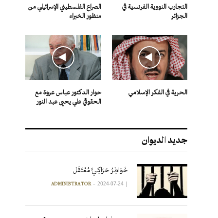
التجارب النووية الفرنسية في
الصراع الفلسطيني الإسرائيلي من
الجزائر
منظور الخبراء
الحرية في الفكر الإسلامي
حوار الدكتور عباس عروة مع
الحقوقي علي يحيى عبد النور
جديد الديوان
خَوَاطِرُ حَرَاكِـيٍّ مُعْتَقَل
2024-07-24
|
ADMINISTRATOR