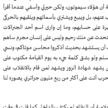
ن هؤلاء سيموتون، ولكن حيرتي وأسفي عندما أقرأ
عنهم، بل ويبيع ويشتري بأسمائهم ويلقبهم بالحركى
رة على حسابهم، وما إن وارى اسم أحد الجنرالات
ه يتحدث عن ملك رحيم وليس على إنسان مجرم ساهم
ريب أن يستشهد بحديث أذكروا محاسن موتاكم، ونسي
مسلم ولو بشق كلمة جيء به يوم القيامة مكتوب على
يشهد شهادة الزور ويشهد لمن قام بالانقلاب على
 حرب أتت على أكثر من ربع مليون جزائري يصوره لنا
مية أن النظام لم يكتف بالداخل كما قلت في وقت