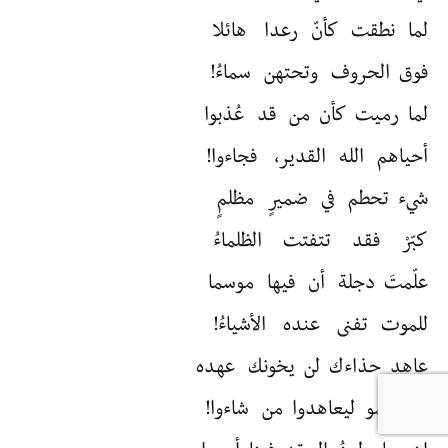
لما نطقت كأنّ رعدا هائلا
فوق الحروف وتحتهن سماءُ!
لما رميت كأن من قد عُذبوا
أحياهم الله القدير، فجاءوا!
شيء تحطم في ضميرٍ مظلمٍ
كبّرْ فقد تتفتت الظلماءُ
علّمتَ دجلة أن فيها موسما
للموت تفنى عنده الأشياءُ!
عاهد حذاءك لن يخونك عهده
واتركهمو ليعاهدوا من شاءوا!