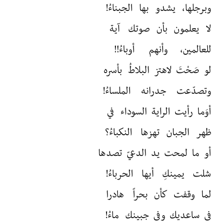
وبرجلها، يشدو بها الجبناءُ!
لا يعلمون بأن صوتك آية
للعالمين، وأنهم أوباءُ!!
لو صَحْتَ لاهتز البلاطُ بأسره
وتصدّعت جدرانه الملساءُ!
أوَما رأيت الراية السوداء في
ظهر الجبان تهزها النكباءُ؟
أو ما لمحت يد الدعيّ تصدها
شلت يمينكِ أيها الحرباءُ!
لما وقفت كأن بحراً هادرا
في ساعديك وفي جبينك ماءُ!