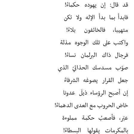
قد قال: إن يهوده حكماءُ!
فابدأ بما بدأ الإله ولا تكن
متهيبا، فالخائفون بلاءُ!
واكتب على تلك الوجوه مذلة
فرجال ذاك البرلمان نساءُ!
صوّب مسدسك الحذائيّ الذي
جعل القرار يصوغه الشرفاءُ
إن أصبح الرؤساء ذيلَ عدونا
خاض الحروب مع العدى الدهماءُ!
عبّر، فأصعبُ حكمة مملوءة
بالمكرمات يقولها البسطاءُ!