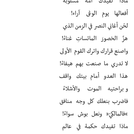
ماذا تفيدك أمة مسلوبة
أفعالها يوم الوغى آراء!
لحّن أغاني النصر في الزمن الذي
هزَّ الخصورَ المائساتِ غناءُ!
واصنع قرارك واترك القوم الأولى
لا تدري ما صنعت بهم هيفاءُ!
هذا العدو أمام بيتك واقف
و براحتيه الموت والأشلاءُ
فاضرب بنعلك كل وجه منافق
“فالمالكيّ” ونعل بوش سواءُ!
ماذا تفيدك حكمة في عالم