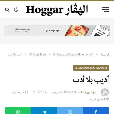
أديب بلا أدب
»
»
»
الرئيسية
منبر حر | Tribune libre
X_Khababa Noureddine
X_KHABABA NOUREDDINE
أديب بلا أدب
|
2009-10-19
آخر تحديث:
2017-10-22
نور الدين خبابة
لا توجد تعليقات
4 دقائق قراءة