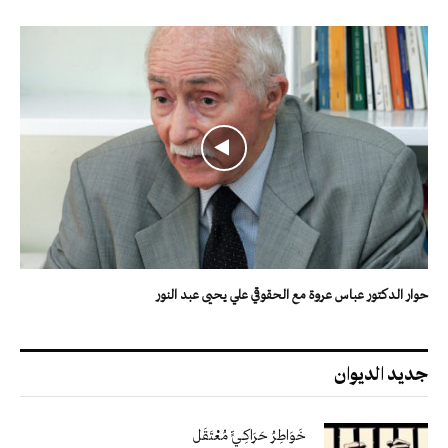
حوار الدكتور عباس عروة مع الحقوقي علي يحيى عبد النور
جديد الديوان
خَوَاطِرُ حَرَاكِـيٍّ مُعْتَقَل