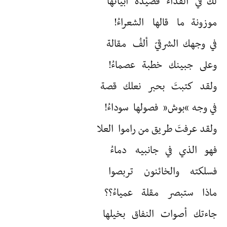
لك في الفداء قصيدة أبياتها
موزونة ما قالها الشعراءُ!
في وجهك الشرقيّ ألفُ مقالة
وعلى جبينك خطبة عصماءُ!
ولقد كتبتَ بحبر نعلك قصة
في وجه “بوش” فصولها سوداءُ!
ولقد عرفتَ طريق من راموا العلا
فهو الذي في جانبيه دماءُ
فسلكته والخائنون تربصوا
ماذا ستبصر مقلة عمياءُ؟؟
جاءتك أصوات النفاق بخيلها