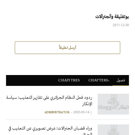
بوتفليقة والجنرالات
2011-12-30
أرسل تعليقاً
فصول
ْCHAPTERS
CHAPITRES
ردود فعل النظام الجزائري على تقارير التعذيب: سياسة
الإنكار
2003-05-14
|
ADMINISTRATOR
وراء قضبان الجنرالات: عرض تصويري عن التعذيب في
الجزائر