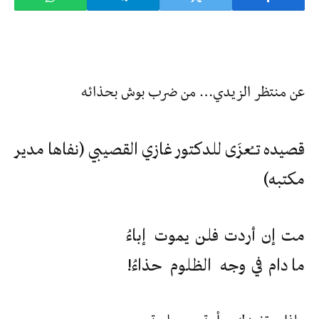
عن منتظر الزيدي‏… من ضرب بوش بحذائه
قصيده تــُعزَى للدكتور غازي القصيبي (نفاها مدير
مكتبه)
مت إن أردت فلن يموت إباءُ
ما دام في وجه الظلوم حذاءُ!