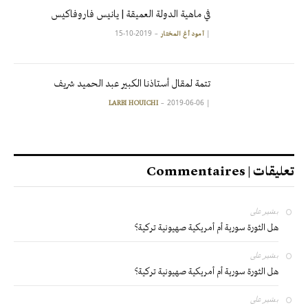
في ماهية الدولة العميقة | يانيس فاروفاكيس
2019-10-15
|
آمود أغ المختار
تتمة لمقال أستاذنا الكبير عبد الحميد شريف
2019-06-06
|
LARBI HOUICHI
تعليقات | Commentaires
بشير
على
هل الثورة سورية أم أمريكية صهيونية تركية؟
بشير
على
هل الثورة سورية أم أمريكية صهيونية تركية؟
بشير
على