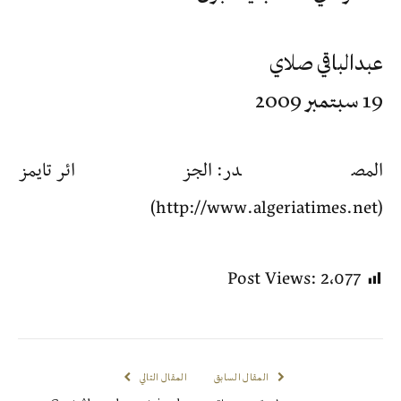
عبدالباقي صلاي
19 سبتمبر 2009
المصدر: الجزائر تايمز
(http://www.algeriatimes.net)
Post Views:
2٬077
المقال السابق
المقال التالي