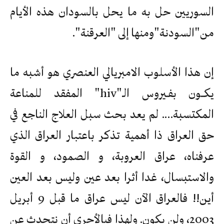
السوريين حل به ما يحل بالسودان هذه الأيام
من"السودنة"ومنها إلى "العرقنة".
إن هذا الأسلوب الامبريالي العنصري هو أشبه ما
يكــون بفـيروس الـ"hiv" المفقد للمناعة
المكتسبة…. لم يعد بحث سبل العلاج الناجع في
حق العراق ذا أهمية تذكر باعتبار العراق الذي
عرفناه، عراق العروبة، و الصمود، و القوة
والاستبسال، غدا أثرا بعد عين وليس بعد العين
أين!! فالعراق الآن ليس عراق ما قبل 9 أبريل
2003، ولن يكون. ولهذا فبالأحرى أن نتحدث عن