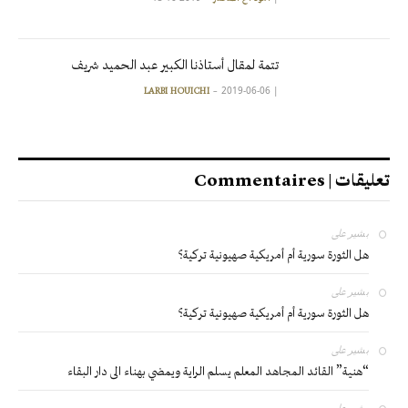
تتمة لمقال أستاذنا الكبير عبد الحميد شريف
2019-06-06
|
LARBI HOUICHI
تعليقات | Commentaires
بشير
على
هل الثورة سورية أم أمريكية صهيونية تركية؟
بشير
على
هل الثورة سورية أم أمريكية صهيونية تركية؟
بشير
على
“هنية” القائد المجاهد المعلم يسلم الراية ويمضي بهناء الى دار البقاء
بشير
على