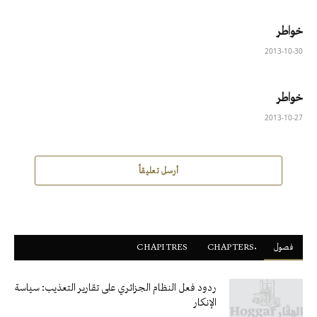
خواطر
2013-10-30
خواطر
2013-10-27
أرسل تعليقاً
فصول
ْCHAPTERS
CHAPITRES
ردود فعل النظام الجزائري على تقارير التعذيب: سياسة
الإنكار