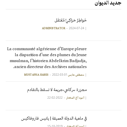
جديد الديوان
خَوَاطِرُ حَرَاكِـيٍّ مُعْتَقَل
2024-07-24
|
ADMINISTRATOR
La communauté algérienne d’Europe pleure
la disparition d’une des plumes du Jeune
musulman, l’historien Abdelkrim Badjadja,
ancien directeur des Archives nationales.
2022-03-01
|
مصطفى حابس MUSTAPHA HABES
مجزرة سركاجي،جريمة لا تسقط بالتقادم
2022-02-22
|
آمود أغ المختار
في ماهية الدولة العميقة | يانيس فاروفاكيس
2019-10-15
|
آمود أغ المختار