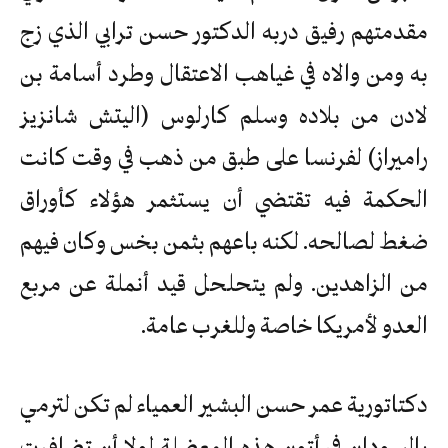
مقدمتهم رفيق دربه الدكتور حسن ترابي الذي زج
به ومن والاه في غياهب الاعتقال وطرد أسامة بن
لادن من بلاده وسلم كارلوس (اليتش شانزيز
راميراز) لفرنسا على طبق من ذهب في وقت كانت
الحكمة فيه تقتضي أن يستثمر هؤلاء كأوراق
ضغط لصالحه. لكنه باعهم بثمن بخس وكان فيهم
من الزاهدين. ولم يتحلحل قيد أنملة عن مربع
العدو لأمريكا خاصة وللغرب عامة.
دكتاتورية عمر حسن البشير العمياء لم تكن لترمي
بالسودان في أتون هذه المعضلة لولا أن تضافرت