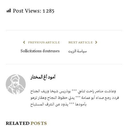
Post Views:
1 285
PREVIOUS ARTICLE
NEXT ARTICLE
Sollicitations douteuses
سياسة الزيت
آمود أغ المختار
وعاشت مناصر راحت تناجي *** بوذريس شيخا وريف الجناح
فردد رجـع صداه أبو عمامة *** يدني حظوظ النجاح وهڤار تزهو
بآمودها *** يذود عن الشرف المستباح
RELATED
POSTS