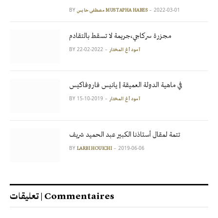
BY
2022-03-01
مصطفى حابس MUSTAPHA HABES
مجزرة سركاجي،جريمة لا تسقط بالتقادم
BY
2022-02-22
آمود أغ المختار
في ماهية الدولة العميقة | يانيس فاروفاكيس
BY
2019-10-15
آمود أغ المختار
تتمة لمقال أستاذنا الكبير عبد الحميد شريف
BY
2019-06-06
LARBI HOUICHI
تعليقات | Commentaires