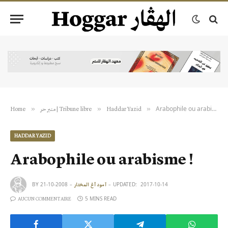
Arabophile ou arabisme !
»
»
»
Home
منبر حر | Tribune libre
Haddar Yazid
HADDAR YAZID
Arabophile ou arabisme !
BY
2008-10-21
UPDATED:
2017-10-14
آمود أغ المختار
5 MINS READ
AUCUN COMMENTAIRE