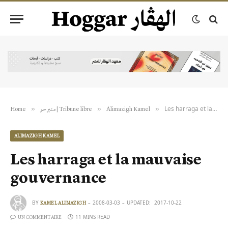
Les harraga et la mauvaise gouvernance
»
»
»
Home
منبر حر | Tribune libre
Alimazigh Kamel
ALIMAZIGH KAMEL
Les harraga et la mauvaise
gouvernance
BY
2008-03-03
UPDATED:
2017-10-22
KAMEL ALIMAZIGH
11 MINS READ
UN COMMENTAIRE