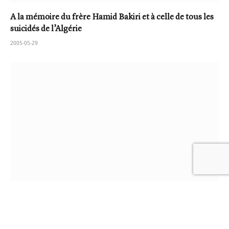
A la mémoire du frère Hamid Bakiri et à celle de tous les
suicidés de l’Algérie
2005-05-29
Autopsie de la crise algérienne 1988 – 2003
2003-10-26