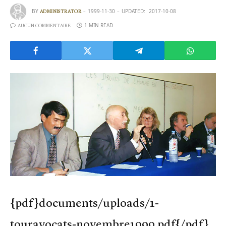
BY
1999-11-30
UPDATED:
2017-10-08
ADMINISTRATOR
1 MIN READ
AUCUN COMMENTAIRE
{pdf}documents/uploads/1-
touravocats-novembre1999.pdf{/pdf}