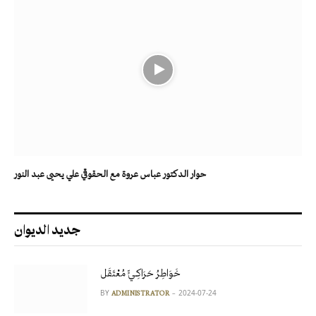
حوار الدكتور عباس عروة مع الحقوقي علي يحيى عبد النور
جديد الديوان
خَوَاطِرُ حَرَاكِـيٍّ مُعْتَقَل
BY
2024-07-24
ADMINISTRATOR