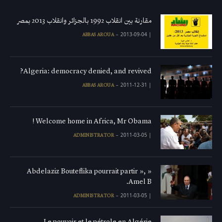
مقارنة بين انقلاب 1992 بالجزائر وانقلاب 2013 بمصر
2013-09-04
|
ABBAS AROUA
Algeria: democracy denied, and revived?
2011-12-31
|
ABBAS AROUA
Welcome home in Africa, Mr Obama !
2011-03-05
|
ADMINISTRATOR
« Abdelaziz Bouteflika pourrait partir »,
Amel B.
2011-03-05
|
ADMINISTRATOR
Le pouvoir et le pétrole en Algérie