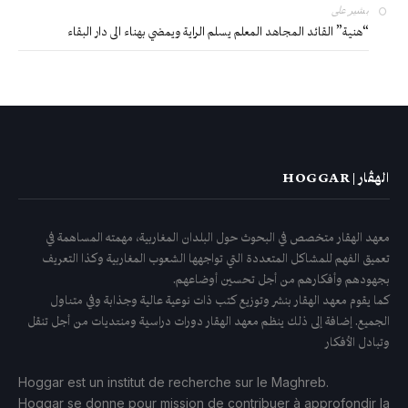
بشير
على
“هنية” القائد المجاهد المعلم يسلم الراية ويمضي بهناء الى دار البقاء
الهڤار | HOGGAR
معهد الهقار متخصص في البحوث حول البلدان المغاربية، مهمته المساهمة في
تعميق الفهم للمشاكل المتعددة التي تواجهها الشعوب المغاربية وكذا التعريف
بجهودهم وأفكارهم من أجل تحسين أوضاعهم.
كما يقوم معهد الهقار بنشر وتوزيع كتب ذات نوعية عالية وجذابة وفي متناول
الجميع. إضافة إلى ذلك ينظم معهد الهقار دورات دراسية ومنتديات من أجل تنقل
وتبادل الأفكار
Hoggar est un institut de recherche sur le Maghreb.
Hoggar se donne pour mission de contribuer à approfondir la