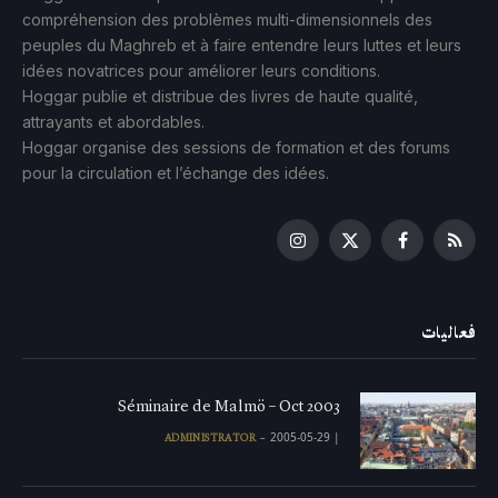
compréhension des problèmes multi-dimensionnels des
peuples du Maghreb et à faire entendre leurs luttes et leurs
idées novatrices pour améliorer leurs conditions.
Hoggar publie et distribue des livres de haute qualité,
attrayants et abordables.
Hoggar organise des sessions de formation et des forums
pour la circulation et l’échange des idées.
Instagram
Facebook
X
RSS
(Twitter)
فعاليات
Séminaire de Malmö – Oct 2003
2005-05-29
|
ADMINISTRATOR