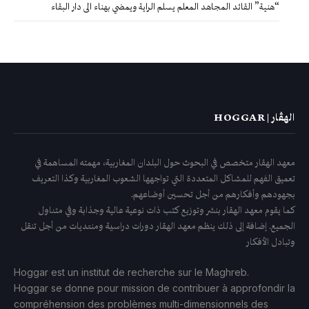
“هنية” القائد المجاهد المعلم يسلم الراية ويمضي بهناء الى دار البقاء
الهڤار | HOGGAR
معهد الهقار متخصص في البحوث حول البلدان المغاربية، مهمته المساهمة في
تعميق الفهم للمشاكل المتعددة التي تواجهها الشعوب المغاربية وكذا التعريف
بجهودهم وأفكارهم من أجل تحسين أوضاعهم.
كما يقوم معهد الهقار بنشر وتوزيع كتب ذات نوعية عالية وجذابة وفي متناول
الجميع. إضافة إلى ذلك ينظم معهد الهقار دورات دراسية ومنتديات من أجل تنقل
وتبادل الأفكار
Hoggar est un institut de recherche sur le Maghreb.
Hoggar se donne pour mission de contribuer à approfondir la
compréhension des problèmes multi-dimensionnels des