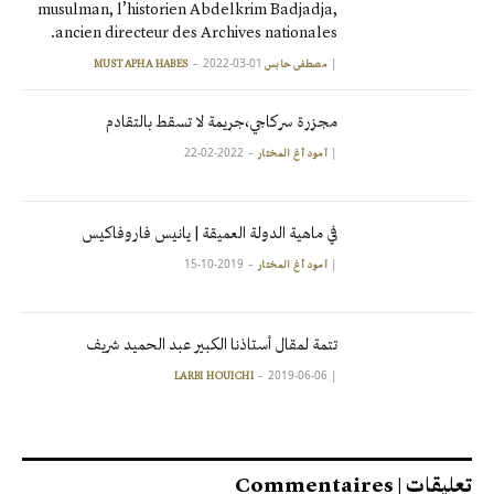
musulman, l’historien Abdelkrim Badjadja,
ancien directeur des Archives nationales.
2022-03-01
|
مصطفى حابس MUSTAPHA HABES
مجزرة سركاجي،جريمة لا تسقط بالتقادم
2022-02-22
|
آمود أغ المختار
في ماهية الدولة العميقة | يانيس فاروفاكيس
2019-10-15
|
آمود أغ المختار
تتمة لمقال أستاذنا الكبير عبد الحميد شريف
2019-06-06
|
LARBI HOUICHI
تعليقات | Commentaires