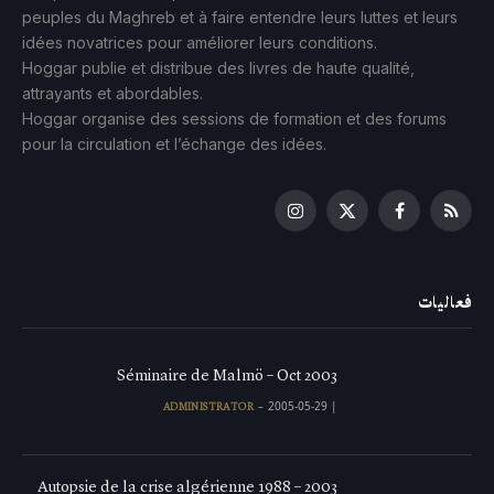
peuples du Maghreb et à faire entendre leurs luttes et leurs
idées novatrices pour améliorer leurs conditions.
Hoggar publie et distribue des livres de haute qualité,
attrayants et abordables.
Hoggar organise des sessions de formation et des forums
pour la circulation et l’échange des idées.
Instagram
Facebook
X
RSS
(Twitter)
فعاليات
Séminaire de Malmö – Oct 2003
2005-05-29
|
ADMINISTRATOR
Autopsie de la crise algérienne 1988 – 2003