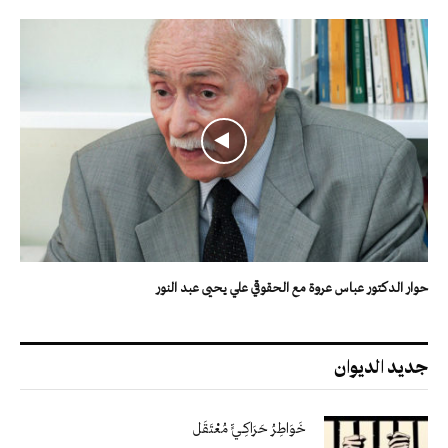
حوار الدكتور عباس عروة مع الحقوقي علي يحيى عبد النور
جديد الديوان
خَوَاطِرُ حَرَاكِـيٍّ مُعْتَقَل