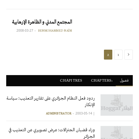
المجتمع المدني و الظاهرة الإرهابية
2008-03-27
BENMOHAMMED NAÏM
السابقة
2
1
فصول
ْCHAPTERS
CHAPITRES
ردود فعل النظام الجزائري على تقارير التعذيب: سياسة
الإنكار
2003-05-14
|
ADMINISTRATOR
وراء قضبان الجنرالات: عرض تصويري عن التعذيب في
الجزائر