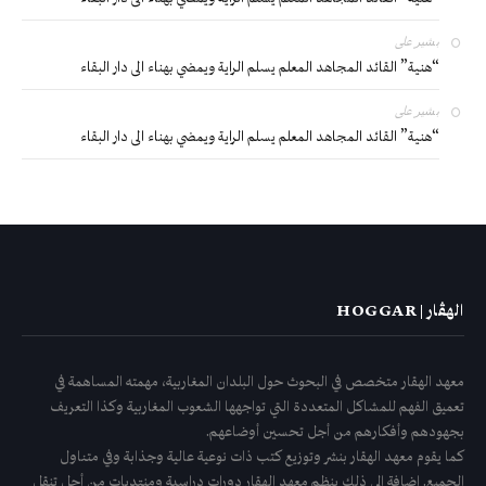
بشير
على
“هنية” القائد المجاهد المعلم يسلم الراية ويمضي بهناء الى دار البقاء
بشير
على
“هنية” القائد المجاهد المعلم يسلم الراية ويمضي بهناء الى دار البقاء
الهڤار | HOGGAR
معهد الهقار متخصص في البحوث حول البلدان المغاربية، مهمته المساهمة في
تعميق الفهم للمشاكل المتعددة التي تواجهها الشعوب المغاربية وكذا التعريف
بجهودهم وأفكارهم من أجل تحسين أوضاعهم.
كما يقوم معهد الهقار بنشر وتوزيع كتب ذات نوعية عالية وجذابة وفي متناول
الجميع. إضافة إلى ذلك ينظم معهد الهقار دورات دراسية ومنتديات من أجل تنقل