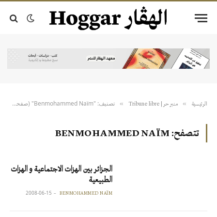
تصنيف: "Benmohammed Naïm" (صفحة 2)
»
»
الرئيسية
منبر حر | Tribune libre
تتصفح:
BENMOHAMMED NAÏM
الجزائر بين الهزات الاجتماعية و الهزات
الطبيعية
2008-06-15
BENMOHAMMED NAÏM