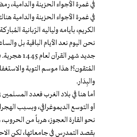
في غمرة الأجواء الحزينة والدامية، رمض
في غمرة الأجواء الحزينة والدامية ه
الكريم، بأيامه ولياليه الرّبانية المُبارك
نحن اليوم نعد الأيام الباقية بل وال
جديد شهر القر
المُتقون؟! هذا موسم التوبة والاستغفار
والبِدَار.
أما هنا في بلاد الغرب فعدد المسلمين في
أو التوسع الديموغرافي، وبسبب الهجر
نحو القارة العجوز، هرباً من الحروب، 
بقصد التمدرس في جامعاتها، لكن الاح