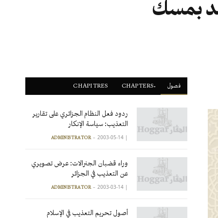
لد بمسك
فصول
ْCHAPTERS
CHAPITRES
ردود فعل النظام الجزائري على تقارير
التعذيب: سياسة الإنكار
2003-05-14
|
ADMINISTRATOR
وراء قضبان الجنرالات: عرض تصويري
عن التعذيب في الجزائر
2003-03-14
|
ADMINISTRATOR
أصول تحريم التعذيب في الإسلام