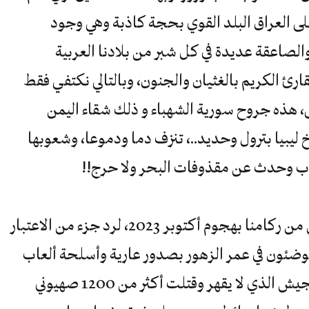
 على العراق البلد القوي بحجة كاذبة وهي وجود
الصاعقة عديدة في كل شبر من بلادنا العربية
قارئ الكريم بالغثيان والجنون، وبالتالي نكتفي فقط
ى، هذه جروح سورية الشهباء و ذلك شقاء اليمن
يبيا بترول وحديد..، تنزف دما ودموعا، وشعوبها
وب وحدث عن مقذوفات البحر ولا حرج!!
رغم كل ذلك، ها هي غزة العزة تستفيق من ركامنا بهجوم أكتوبر 2023، لرد جزء من الاعتبار
متوضئون في عمر الزهور بصدور عارية وأسلحة ألعاب
يدوية بسيطة، لتكتسح مستوطنات الجيش الذي لا يقهر وقتلت أكثر من 1200 صهيوني