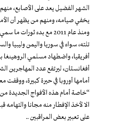
الشهر الفضيل يعد على الأصابع، منهم 
يخفي صيامه، ومنهم من يظهر أن الأمر لا
ومنذ عام 2011 مع بدء ثورات
تلته، سواء في سوريا واليمن وليبيا والس
أفريقيا، واضطهاد مسلمي الروهينغا بم
أفغانستان، ليرتفع عدد المهاجرين الشرع
أمامها أوروبا في حيرة كبيرة، ووقفت مع
“خاصة أمام هذه الأفواج الجديدة من ال
الا لأخذ الإفطار منه مجانا والتهامه ق
على تعبير بعض المراقبين ..