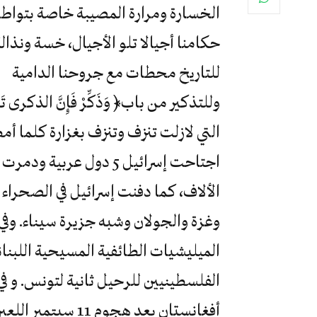
الخسارة ومرارة المصيبة خاصة بتواطؤ
حكامنا أجيالا تلو الأجيال، خسة ونذالة
للتاريخ محطات مع جروحنا الدامية
وللتذكير من باب﴿ وَذَكِّرْ فَإِنَّ الذكرى
الألاف، كما دفنت إسرائيل في الصحراء
الميليشيات الطائفية المسيحية اللبنان
أفغانستان بعد هجوم