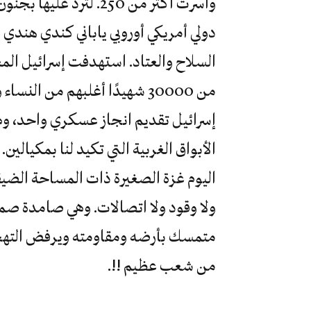
وأسرت أكثر من 250. ل
دولي أمريكي أوروبي ياباني كندي هن
السلاح والعتاد. استهدفت إسرائيل الم
من 30000 شهيدًا أغلبهم من ا
إسرائيل تقديم انجاز عسكري واحد، و
الأبواق الغربية التي تكيد لنا بمكيالين.
ولا وقود ولا اتصالات. وهي صامدة صمو
متمسك بأرضه ومقاومته ويرفض التهجير،
من شعب عظيم !!.