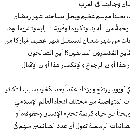
ان وجاليتنا في الغرب
ناك، يظلنا موسم عظيم ويحل بساحتنا شهر رمضان
ة رحمةً من الله بنا وتكريما وقُربة لنا إليه وتشريفا. وها
ساعات من شهر شعبان لنستقبل شهرا عظيما مُباركا من
آن لعام 1445 هجرية. فأين المُشمرون السابقون؟! أين الصالحون
 هذا أوان الرجوع والإنكسار هذا أوان الإقبال
 أوروبا يرتفع و يزداد عقداً بعد الآخر، بسبب التكاثر
ات المتواصلة من مختلف أنحاء العالم الإسلامي
وبحثاً عن حياة كريمة تحترم الإنسان وحقوقه، أو
صائيات الرسمية تقول أن عدد الصائمين منهم في