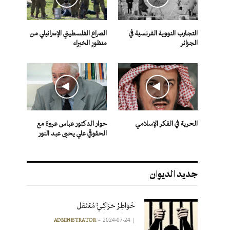
التجارب النووية الفرنسية في
الصراع الفلسطيني الإسرائيلي من
الجزائر
منظور الخبراء
الحرية في الفكر الإسلامي
حوار الدكتور عباس عروة مع
الحقوقي علي يحيى عبد النور
جديد الديوان
خَوَاطِرُ حَرَاكِـيٍّ مُعْتَقَل
2024-07-24
|
ADMINISTRATOR