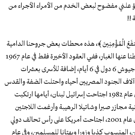
 علني مفضوح لبعض الخدم من الأمراء الأجراء من
 !!
 تَنفَعُ الْمُؤْمِنِينَ ﴾، هذه محطات بعض جروحنا الدامية
التي لازلت تنزف وتنزف بغزارة كلما أمطنا عنها الغبار، ففي العقود الأخيرة فقط في عام 1967
اجتاحت إسرائيل 5 دول عربية ودمرت جيوش 6 دول في 6 أيام، إضافة للأسرى بعشرات
 آلاف الجنود المصريين أحياء واحتلت الضفة والقدس
وغزة والجولان وشبه جزيرة سيناء. وفي عام 1982 اجتاحت إسرائيل لبنان، أيامها ارتكبت
ية مجازر صبرا وشاتيلا الرهيبة وأرغمت اللاجئين
الفلسطينيين للرحيل ثانية لتونس. و في عام 2001، اجتاحت أمريكا على رأس تحالف دولي
 11 سبتمبر اللعين، المنسوب كذبا وزورا وبهتانا للمسلمين، وفي عام