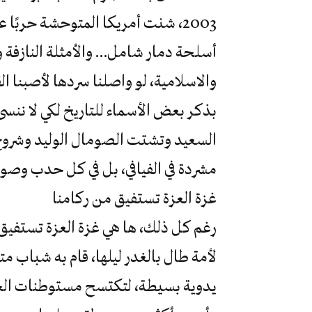
2003، شنت أمريكا المتوحشة حربًا
أسلحة دمار شامل… والأمثلة النازفة و
والاسلامية، لو واصلنا سردها لأصبنا ال
بذكر بعض الأسماء للتاريخ لكي لا ننس
السعيد وتشتت الصومال الوليد وشروخ ل
مشردة في الفيافي، بل في كل حدب وص
غزة العزة تستفيق من ركامنا
لأمة طال بالغدر ليلها، قام به شباب 