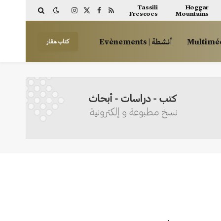
Tassili
Hoggar
Frescoes
Mountains
Instagram
Facebook
X
RSS
(Twitter)
أنشطة | Evènements
كتاب هڤار