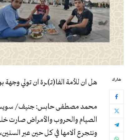
شارك
هل ان للأمة الفا(تـ)ـرة ان تولي وجهة
محمد مصطفى حابس: جنيف / سويسر
الصيام والحروب والأمراض صارت خلطة 
ونتجرع ألامها في كل حين عبر السنين، و