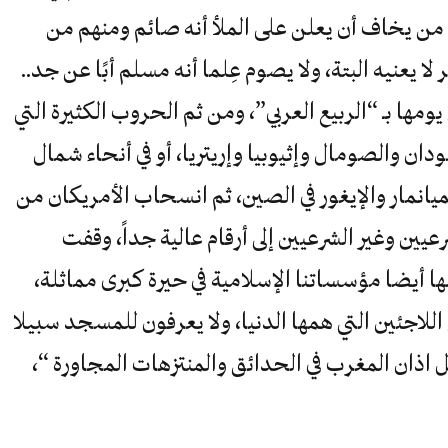
من يخاف أن يعلن على الملأ أنه صائم ومنهم من
 يعنيه البتة، ولا يصوم عِلما أنه مسلم أبًا عن جد..
 ما سمي يومها بـ “الربيع العربي”، ومن ثم الحروب الكثيرة التي
ودان والصومال وإثيوبيا وإريتريا، أو في أنحاء شمال
يانمار والإيغور في الصين، ثم انسحاب الأمريكان من
يين وغير الشرعيين إلى أرقام عالية جداً، وقفت
ها أيضا مؤسساتنا الإسلامية في حيرة كبرى مماثلة،
لاجئين التي همها الدنيا، ولا يعرفون للمسجد سبيلا
بل اذان المغرب في الحدائق والمنتزهات المجاورة “،