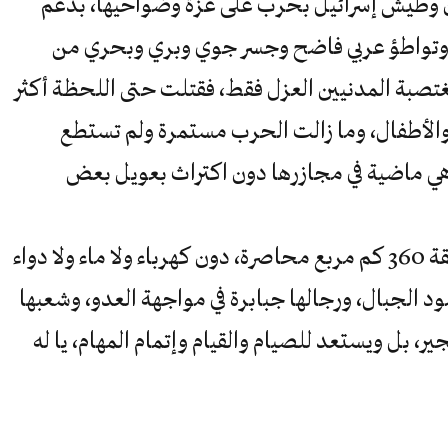
ترد عليها بجنون وطيش إسرائيل بحرب على غزة وضواحيها، بدعم
دي وتواطؤ عربي فاضح وجسر جوي وبري وبحري من
غتصبة المدنيين العزل فقط، فقتلت حتى اللحظة أكثر
لنساء والأطفال، وما زالت الحرب مستمرة ولم تستطع
هي ماضية في مجازرها دون اكتراث بعويل بعض
اليوم غزة الصغيرة ذات المساحة الضيقة 360 كم مربع محاصرة، دون كهرباء ولا ماء ولا دواء
د الجبال، ورجالها جبابرة في مواجهة العدو، وشعبها
 بل ويستعد للصيام والقيام وإتمام المهام، يا له