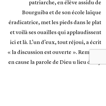
patriarche, en élève assidu de
Bourguiba et de son école laïque
éradicatrice, met les pieds dans le plat
et voilà ses ouailles qui applaudissent
ici et là. L’un d’eux, tout réjoui, a écrit
« la discussion est ouverte ». Remettre
en cause la parole de Dieu u lieu de s’y
soumettre ? Peut-être ne parlons – nous
pas du même dieu. Voici l’Islam dans sa
lecture « séculaire rénovatrice » : en
fait tout simplement un non-islam. Je