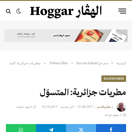
مطريات جزائرية: المتسوّل
»
»
»
الرئيسية
منبر حر | Tribune libre
Kacem Hakim
KACEM HAKIM
مطريات جزائرية: المتسوّل
|
2017-08-31
آخر تحديث:
2017-10-10
حكيم قاسم
لا توجد تعليقات
1 دقيقة قراءة