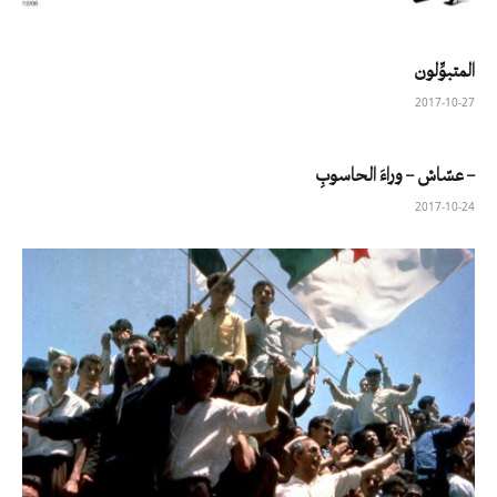
المتبوِّلون
2017-10-27
– عسّاسْ – وراءَ الحاسوبِ
2017-10-24