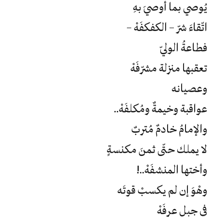
يُوصي بما أوصيَ بهِ
اتّقاءَ شرّ – الكفكفَهْ –
فطاعةُ الوليّ
تعقبها منزلة مشرّفَهْ
وعصيانه
عواقبة وخيمةٌ ومُكلفَهْ..
والإمامُ خادمٌ مُتربٌ
لا يملك حتّى ثمنَ مكنسةٍ
وأختها المنشفَهْ..!
وهْوَ إن لم يكسبْ قوتَه
في جبل عرفَهْ