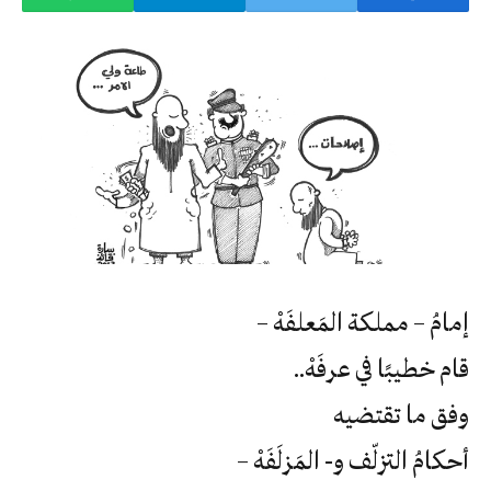
إمامُ – مملكة المَعلفَهْ –
قام خطيبًا في عرفَهْ..
وفق ما تقتضيه
أحكامُ التزلّف و- المَزلَفَهْ –