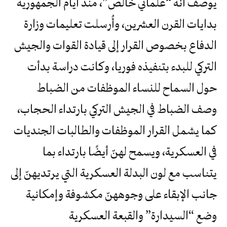
يوصف أنه “علماني خالص”، منذ أيام الجمهورية
بدايات القرن العشرين، وأُرسلت تعليمات وزارة
الدفاع بخصوص القرار إلى قيادة القوات والجيش
التركي للبدء بتنفيذه فوريا، وكانت دراسة بدأت
حول السماح للنساء الموظفات من الضباط
وصف الضباط في الجيش التركي بارتداء الحجاب،
كما يشمل القرار الموظفات والطالبات الجنديات
في العسكرية، ويسمح لهنّ أيضًا بارتداء بما
يتناسب مع لون البدلة العسكرية التي يرتديهنّ إلى
جانب الإبقاء على وجوههنّ مكشوفة وإمكانية
وضع “السيدارة” والقبعة العسكرية