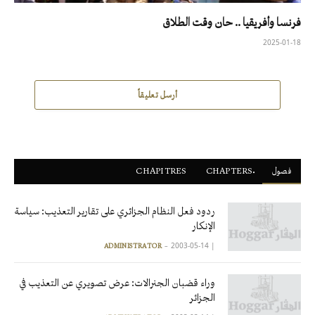
فرنسا وأفريقيا .. حان وقت الطلاق
2025-01-18
أرسل تعليقاً
فصول
ْCHAPTERS
CHAPITRES
ردود فعل النظام الجزائري على تقارير التعذيب: سياسة
الإنكار
2003-05-14
|
ADMINISTRATOR
وراء قضبان الجنرالات: عرض تصويري عن التعذيب في
الجزائر