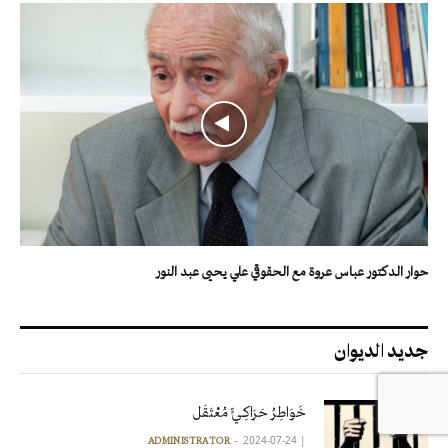
حوار الدكتور عباس عروة مع الحقوقي علي يحيى عبد النور
جديد الديوان
خَوَاطِرُ حَرَاكِـيٍّ مُعْتَقَل
2024-07-24
|
ADMINISTRATOR