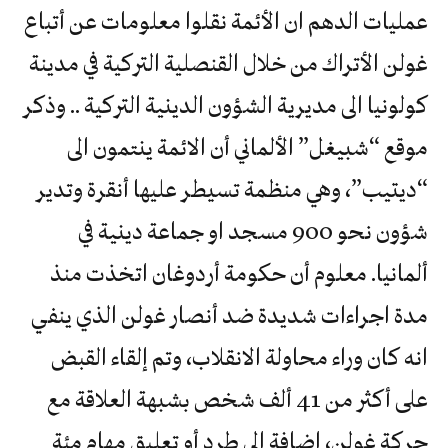
عمليات الدهم ان الأئمة نقلوا معلومات عن أتباع
غولن الأتراك من خلال القنصلية التركية في مدينة
كولونيا الى مديرية الشؤون الدينية التركية .. وذكر
موقع “شبيغل” الألماني أن الائمة ينتمون الى
“ديتيب”، وهي منظمة تسيطر عليها أنقرة وتدير
شؤون نحو 900 مسجد او جماعة دينية في
ألمانيا. معلوم أن حكومة أردوغان اتخذت منذ
مدة اجراءات شديدة ضد أنصار غولن الذي ينفي
انه كان وراء محاولة الانقلاب، وتم إلقاء القبض
على أكثر من 41 ألف شخص بشبهة العلاقة مع
حركة غولن، اضافة الى طرد أو تعليق مهام مئة