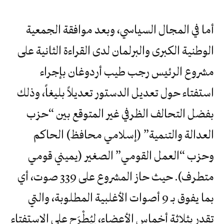
أما في المجال السياسي، وبعد موافقة الجمعية
الوطنية الكبرى والبرلمان لدى القراءة الثانية على
مشروع الرئيس رجب طيب أردوغان بإجراء
استفتاء حول تعديل الدستور تعديلاً بليغاً، وذلك
بفضل التحالف الظرفي غير المتوقع بين “حزب
العدالة والتنمية” (إسلامي محافظ) الحاكم
وحزب “العمل القومي” الصغير (يميني قومي
متطرف). حيث حاز المشروع على 339 صوت، أي
بما يفوق بـ 9 أصوات الأغلبية المطلوبة، والتي
تقدر بثلاثة أخماس الأعضاء، لِيُطْرَح على الاستفتاء